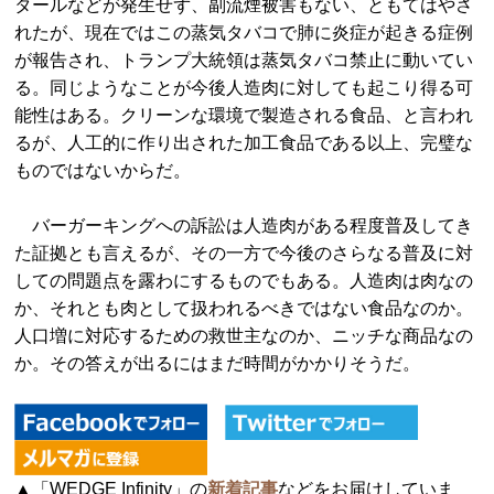
タールなどが発生せず、副流煙被害もない、ともてはやさ
れたが、現在ではこの蒸気タバコで肺に炎症が起きる症例
が報告され、トランプ大統領は蒸気タバコ禁止に動いてい
る。同じようなことが今後人造肉に対しても起こり得る可
能性はある。クリーンな環境で製造される食品、と言われ
るが、人工的に作り出された加工食品である以上、完璧な
ものではないからだ。
バーガーキングへの訴訟は人造肉がある程度普及してき
た証拠とも言えるが、その一方で今後のさらなる普及に対
しての問題点を露わにするものでもある。人造肉は肉なの
か、それとも肉として扱われるべきではない食品なのか。
人口増に対応するための救世主なのか、ニッチな商品なの
か。その答えが出るにはまだ時間がかかりそうだ。
▲「WEDGE Infinity」の
新着記事
などをお届けしていま