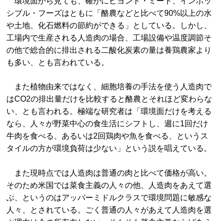
環境面から見ても、確かにビヨンド・ミート、インポッ
シブル・フーズはともに「酪農などと比べて90%以上の水
や土地、化石燃料の節約ができる」としている。しかし、
工場内で生産される人造肉の場合、
工場設備や温度調節そ
の他で総合的に排出される二酸化炭素の量は
養鶏農家より
も多い、とも言われている。
また植物由来ではなく、細胞培養の手法を使う人造肉で
はCO2の排出量だけを比較すると酪農とそれほど変わらな
い、とも言われる。極端な研究者は「環境面だけを考える
なら、人々が野菜中心の食生活にシフトし、週に1回だけ
牛肉を食べる、あるいは2回鶏肉や魚を食べる、というス
タイルの方が環境負荷は少ない」という説を唱えている。
また現時点では人造肉は普通の肉と比べて価格が高い。
そのため米国では菜食主義の人々の他、人造肉をあえて選
ぶ、というのはアッパーミドルクラスで環境問題に敏感な
人々、とされている。ごく普通の人々があえて人造肉を選