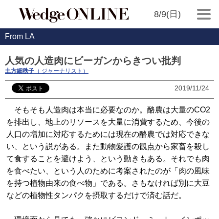
8/9(日)
From LA
人気の人造肉にビーガンからきつい批判
土方細秩子
（ ジャーナリスト）
2019/11/24
そもそも人造肉は本当に必要なのか。酪農は大量のCO2
を排出し、地上のリソースを大量に消費するため、今後の
人口の増加に対応するためには現在の酪農では対応できな
い、という説がある。また動物愛護の観点から家畜を殺し
て食することを避けよう、という動きもある。それでも肉
を食べたい、という人のために考案されたのが「肉の風味
を持つ植物由来の食べ物」である。さもなければ別に大豆
などの植物性タンパクを摂取するだけで済む話だ。