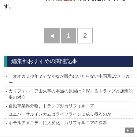
す。
前
1
2
へ
編集部おすすめの関連記事
「オオカミ少年？」なかなか販売にいたらない中国系EVメーカ
ー
カリフォルニア山火事の本当の原因は？深まるトランプと加州知
事の対立
自動車業界分断、トランプ対カリフォルニア
ユニバーサルインカムはライフラインに成り得るのか
ホテルアメニティに大変化、カリフォルニアの決断
PR