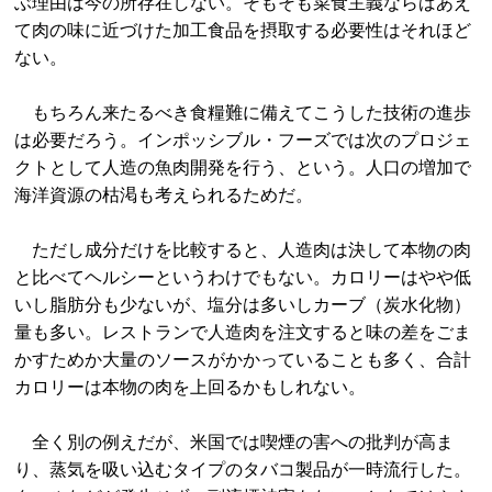
ぶ理由は今の所存在しない。そもそも菜食主義ならばあえ
て肉の味に近づけた加工食品を摂取する必要性はそれほど
ない。
もちろん来たるべき食糧難に備えてこうした技術の進歩
は必要だろう。インポッシブル・フーズでは次のプロジェ
クトとして人造の魚肉開発を行う、という。人口の増加で
海洋資源の枯渇も考えられるためだ。
ただし成分だけを比較すると、人造肉は決して本物の肉
と比べてヘルシーというわけでもない。カロリーはやや低
いし脂肪分も少ないが、塩分は多いしカーブ（炭水化物）
量も多い。レストランで人造肉を注文すると味の差をごま
かすためか大量のソースがかかっていることも多く、合計
カロリーは本物の肉を上回るかもしれない。
全く別の例えだが、米国では喫煙の害への批判が高ま
り、蒸気を吸い込むタイプのタバコ製品が一時流行した。