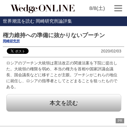
8/8(土)
世界潮流を読む 岡崎研究所論評集
権力維持への準備に抜かりないプーチン
岡崎研究所
2020/02/03
ロシアのプーチン大統領は憲法改正の関連法案を下院に提出し
た。大統領の権限を弱め、本当の権力を首相や国家評議会議
長、国会議長などに移すことが主眼。プーチンがこれらの地位
に就任し、ロシアの指導者としてとどまることを狙ったもので
ある。
本文を読む
PR