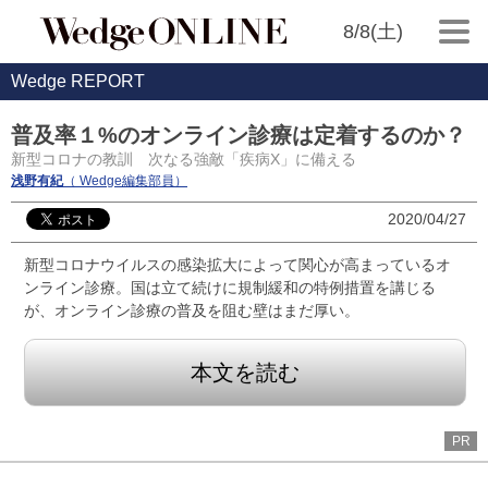
8/8(土)
Wedge REPORT
普及率１%のオンライン診療は定着するのか？
新型コロナの教訓 次なる強敵「疾病X」に備える
浅野有紀
（ Wedge編集部員）
2020/04/27
新型コロナウイルスの感染拡大によって関心が高まっているオ
ンライン診療。国は立て続けに規制緩和の特例措置を講じる
が、オンライン診療の普及を阻む壁はまだ厚い。
本文を読む
PR