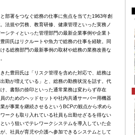
部署をつなぐ総務の仕事に焦点を当てた1963年創
誌。法規や労務、教育研修、健康管理といった実務ノ
バーシティといった管理部門の最新企業事例や企業ト
。豊田氏はリクルートや魚力で総務の仕事を経験。同
おける総務部門の最新事例の取材や総務の業務改善な
る。
きた豊田氏は「リスク管理を含めた対応で、総務は
、出勤が増えている」と、総務の勤務状況を話す。代
分け、書類の捺印といった通常業務は変わらず存在
社員のためのヘッドセットや社内共通サーバー用機器
業が事業を継続させるというBCPの観点から求めら
宅ワークも取り入れている社員も出勤せざるを得ない
策という狙いでテレワークシステムを導入していた企
るが、社員が育児や介護へ参加できるシステムとして