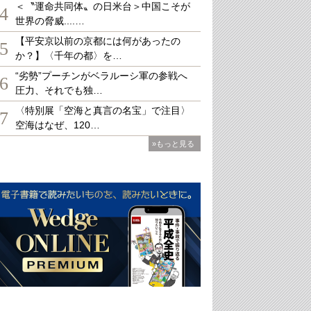
＜〝運命共同体〟の日米台＞中国こそが
4
世界の脅威....…
【平安京以前の京都には何があったの
5
か？】〈千年の都〉を…
“劣勢”プーチンがベラルーシ軍の参戦へ
6
圧力、それでも独…
〈特別展「空海と真言の名宝」で注目〉
7
空海はなぜ、120…
»もっと見る