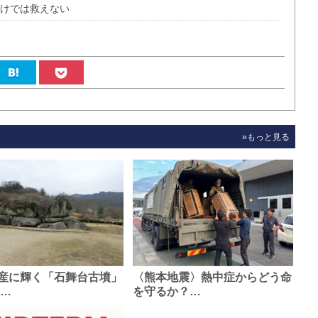
だけでは救えない
»もっと見る
産に輝く「石舞台古墳」
〈熊本地震〉熱中症からどう命
0…
を守るか？…