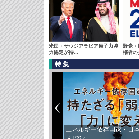
米国・サウジアラビア原子力協
野党・
力協定が持…
権者の
特集
エネルギー依存国家・日
る｢弱み…