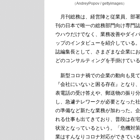
（AndreyPopov / gettyimages）
月刊総務は、経営陣と従業員、部署と
刊の日本で唯一の総務部門向け専門
ウハウだけでなく、業務改善やダイ
ップのインタビューを紹介している
誌編集長として、さまざまな企業に
どのコンサルティングを手掛けてい
新型コロナ禍での企業の動向も見て
『会社にいないと困る存在』となり
表電話の受け答えや、郵送物の振り
し、急遽テレワークが必要となった
の準備など新たな業務が加わった。企
れる仕事も出てきており、普段は在
状況となっているという。「危機対
業はすんなりコロナ対応ができてい