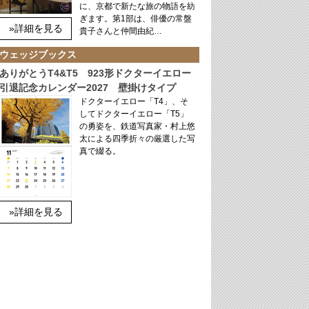
に、京都で新たな旅の物語を紡
ぎます。第1部は、俳優の常盤
»詳細を見る
貴子さんと仲間由紀…
ウェッジブックス
ありがとうT4&T5 923形ドクターイエロー
引退記念カレンダー2027 壁掛けタイプ
ドクターイエロー「T4」、そ
してドクターイエロー「T5」
の勇姿を、鉄道写真家・村上悠
太による四季折々の厳選した写
真で綴る。
»詳細を見る