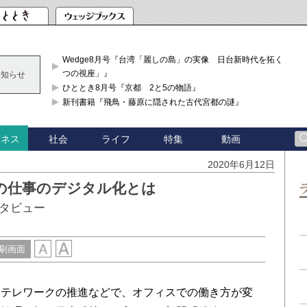
Wedge8月号『台湾「麗しの島」の実像 日台新時代を拓く「3
つの視座」』
お知らせ
ひととき8月号『京都 2と5の物語』
新刊書籍『飛鳥・藤原に隠された古代宮都の謎』
社会
ライフ
特集
動画
ジネス
2020年6月12日
の仕事のデジタル化とは
タビュー
刷画面
テレワークの推進などで、オフィスでの働き方が変