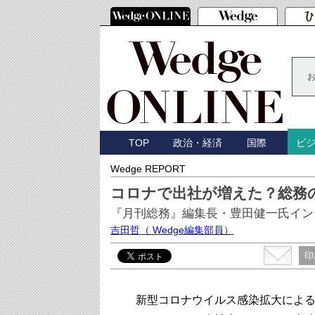
TOP
政治・経済
国際
ビ
Wedge REPORT
コロナで出社が増えた？総務
『月刊総務』編集長・豊田健一氏イン
吉田哲
（ Wedge編集部員）
印
新型コロナウイルス感染拡大による