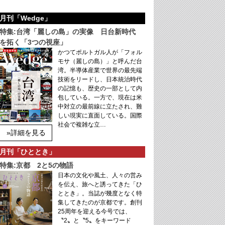
月刊「Wedge」
特集:台湾「麗しの島」の実像 日台新時代
を拓く「3つの視座」
かつてポルトガル人が「フォル
モサ（麗しの島）」と呼んだ台
湾。半導体産業で世界の最先端
技術をリードし、日本統治時代
の記憶も、歴史の一部として内
包している。一方で、現在は米
中対立の最前線に立たされ、難
しい現実に直面している。国際
社会で複雑な立…
»詳細を見る
月刊「ひととき」
特集:京都 2と5の物語
日本の文化や風土、人々の営み
を伝え、旅へと誘ってきた「ひ
ととき」。当誌が幾度となく特
集してきたのが京都です。創刊
25周年を迎える今号では、
〝2〟と〝5〟をキーワード