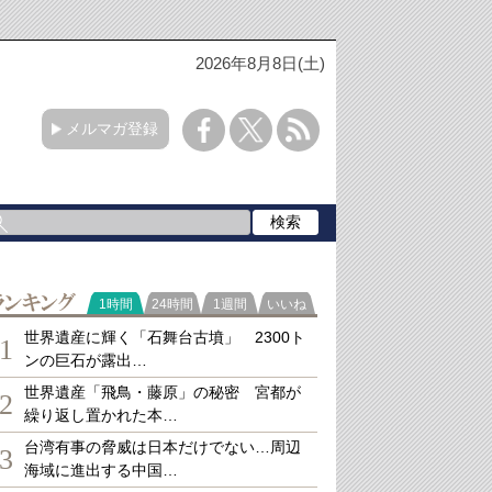
2026年8月8日(土)
メルマガ登録
ランキング
1時間
24時間
1週間
いいね
世界遺産に輝く「石舞台古墳」 2300ト
1
ンの巨石が露出…
世界遺産「飛鳥・藤原」の秘密 宮都が
2
繰り返し置かれた本…
台湾有事の脅威は日本だけでない…周辺
3
海域に進出する中国…