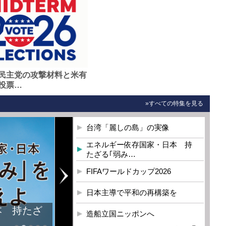
民主党の攻撃材料と米有
投票…
»すべての特集を見る
台湾「麗しの島」の実像
エネルギー依存国家・日本 持
たざる｢弱み…
FIFAワールドカップ2026
日本主導で平和の再構築を
本 持たざ
造船立国ニッポンへ