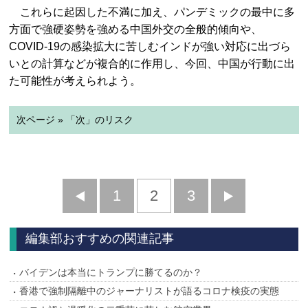
これらに起因した不満に加え、パンデミックの最中に多
方面で強硬姿勢を強める中国外交の全般的傾向や、
COVID-19の感染拡大に苦しむインドが強い対応に出づら
いとの計算などが複合的に作用し、今回、中国が行動に出
た可能性が考えられよう。
次ページ » 「次」のリスク
前
1
2
3
次
へ
へ
編集部おすすめの関連記事
バイデンは本当にトランプに勝てるのか？
香港で強制隔離中のジャーナリストが語るコロナ検疫の実態