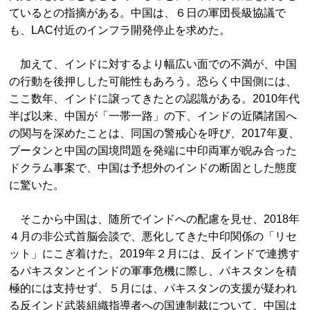
ているとの指摘がある。中国は、６日の軍団長級協議で
も、LAC付近のインフラ開発停止を求めた。
加えて、インドに対するより幅広い面での不満が、中国
の行動を後押しした可能性もあろう。恐らく中国側には、
ここ数年、インドに譲ってきたとの認識がある。2010年代
半ば以来、中国が「一帯一路」の下、インドの近隣諸国へ
の関与を深めたことは、同国の警戒心を呼び、2017年夏、
ブータンと中国の国境問題を発端に中印両軍が睨み合った
ドクラム事案で、中国は予想外のインドの断固とした態度
に驚いた。
そこから中国は、随所でインドへの配慮を見せ、2018年
４月の非公式首脳会談で、悪化してきた中印関係の「リセ
ット」にこぎ着けた。2019年２月には、反インドで連携す
るパキスタンとインドの軍事危機に際し、パキスタンを積
極的には支持せず、５月には、パキスタンの支援が疑われ
る反インド武装組織指導者への国連制裁について、中国は