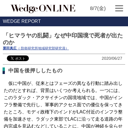
8/7(金)
WEDGE REPORT
「ヒマラヤの乱闘」なぜ中印国境で死者が出た
のか
栗田真広
（ 防衛研究所地域研究部研究員）
2020/06/27
中国を後押ししたもの
仮に中国が、従来とはフェーズの異なる行動に踏み出し
たのだとすれば、背景はいくつか考えられる。一つには、
このラダック・アクサイチンの国境地域では、中国がイン
フラ整備で先行し、軍事的アクセス面での優位を保ってき
たところ、モディ政権下のインドがLAC付近のインフラ整
備を加速させ、ラダック東部でLACに沿って走る道路の年
内完成を見込むなどしていることに、中国が神経を尖らせ