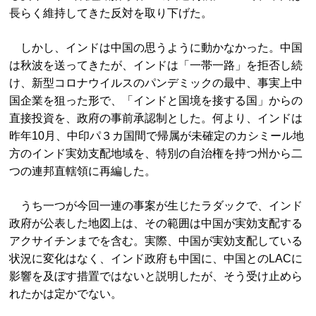
長らく維持してきた反対を取り下げた。
しかし、インドは中国の思うように動かなかった。中国
は秋波を送ってきたが、インドは「一帯一路」を拒否し続
け、新型コロナウイルスのパンデミックの最中、事実上中
国企業を狙った形で、「インドと国境を接する国」からの
直接投資を、政府の事前承認制とした。何より、インドは
昨年10月、中印パ３カ国間で帰属が未確定のカシミール地
方のインド実効支配地域を、特別の自治権を持つ州から二
つの連邦直轄領に再編した。
うち一つが今回一連の事案が生じたラダックで、インド
政府が公表した地図上は、その範囲は中国が実効支配する
アクサイチンまでを含む。実際、中国が実効支配している
状況に変化はなく、インド政府も中国に、中国とのLACに
影響を及ぼす措置ではないと説明したが、そう受け止めら
れたかは定かでない。