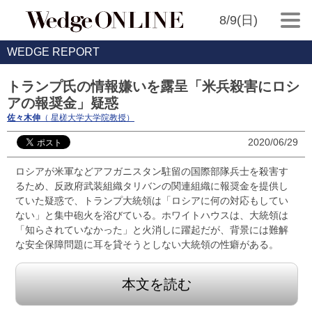
8/9(日)
WEDGE REPORT
トランプ氏の情報嫌いを露呈「米兵殺害にロシ
アの報奨金」疑惑
佐々木伸
（ 星槎大学大学院教授）
2020/06/29
ロシアが米軍などアフガニスタン駐留の国際部隊兵士を殺害す
るため、反政府武装組織タリバンの関連組織に報奨金を提供し
ていた疑惑で、トランプ大統領は「ロシアに何の対応もしてい
ない」と集中砲火を浴びている。ホワイトハウスは、大統領は
「知らされていなかった」と火消しに躍起だが、背景には難解
な安全保障問題に耳を貸そうとしない大統領の性癖がある。
本文を読む