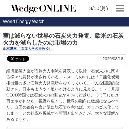
8/10(月)
World Energy Watch
実は減らない世界の石炭火力発電、欧米の石炭
火力を減らしたのは市場の力
山本隆三
（ 常葉大学名誉教授）
2020/08/18
経済産業大臣が石炭火力削減を発表して以降、石炭火力に関す
る様々な意見が出されている。マスコミの中には「二酸化炭素
排出量の多い石炭火力発電所をなくしていく。そんな国際的な
動きを、日本もようやく追いかけるように見える。１～３月期
OECD諸国では石炭火力の割合が４％ほど減り、ほぼ同じだけ
再エネが伸びた。視野を広くし、世界の動向に敏感になるべき
だ。自国の都合を言い訳に脱石炭を怠れば、ガラパゴス化して
しまう」との社説を掲載する新聞も出てきたが、大きな誤解が
あるようだ。