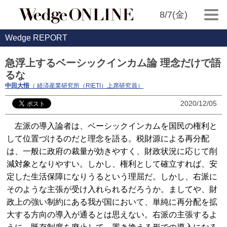
8/7(金)
Wedge REPORT
急浮上するベーシックインカム論 理念だけで語
るな
中田大悟
（ 経済産業研究所（RIETI）上席研究員）
2020/12/05
左派の導入論者は、ベーシックインカムを国民の権利と
して位置づけるのだと理念を語る。税財源による再分配
は、一般に政府の裁量が効きやすく、財政状況に応じて削
減対象となりやすい。しかし、権利として確立すれば、安
定した生活保障になりうるという理屈だ。しかし、右派に
そのような主張が受け入れられるだろうか。ましてや、財
政上の強い制約にある我が国において、単純に再分配を拡
大する方向の導入が通るとは思えない。右派の主張するよ