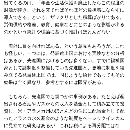
出てくるのは、「年金や生活保護を廃止したらこの程度の
財源が浮き、それを充てればそれほどの負担増にならずに
導入できる」という、ザックリとした積算ばかりである。
労働供給や格差、教育、健康などにどのような影響が出る
のかという統計や理論に基づく推計はほとんどない。
海外に目を向ければある、という意見もあろうが、これ
も怪しい。一つには、発展途上国における実験などの分析
はあるが、先進国におけるものは多くない。すでに福祉国
家として諸制度を整備している先進国と、更地に制度を組
み立てる発展途上国では、同じような給付であってもその
効果は全く異なり、参考とするには限界がある。
もちろん、先進国でも幾つかの事例がある。たとえば産
出される石油やガスからの収入を基金として積み立てて投
資し、米・アラスカ州のほとんどの住民に配当金として配
ったアラスカ永久基金のような制度をベーシックインカム
に見立てた研究はあるが、これは税による再分配ではな