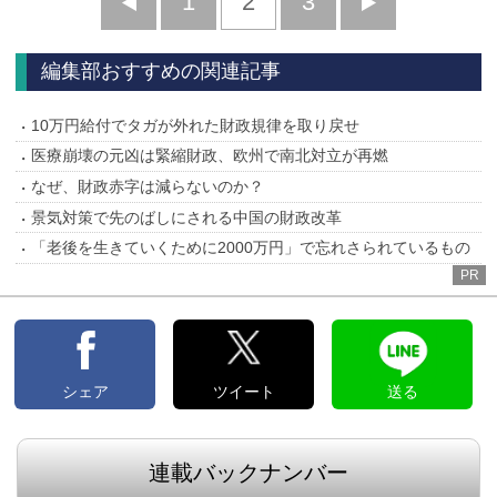
前
1
2
3
次
へ
へ
編集部おすすめの関連記事
10万円給付でタガが外れた財政規律を取り戻せ
医療崩壊の元凶は緊縮財政、欧州で南北対立が再燃
なぜ、財政赤字は減らないのか？
景気対策で先のばしにされる中国の財政改革
「老後を生きていくために2000万円」で忘れさられているもの
PR
シェア
ツイート
送る
連載バックナンバー