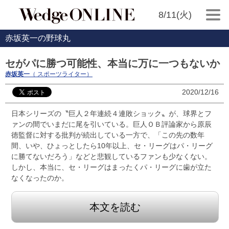
8/11(火)
赤坂英一の野球丸
セがパに勝つ可能性、本当に万に一つもないか
赤坂英一
（ スポーツライター）
2020/12/16
日本シリーズの〝巨人２年連続４連敗ショック〟が、球界とフ
ァンの間でいまだに尾を引いている。巨人ＯＢ評論家から原辰
徳監督に対する批判が続出している一方で、「この先の数年
間、いや、ひょっとしたら10年以上、セ・リーグはパ・リーグ
に勝てないだろう」などと悲観しているファンも少なくない。
しかし、本当に、セ・リーグはまったくパ・リーグに歯が立た
なくなったのか。
本文を読む