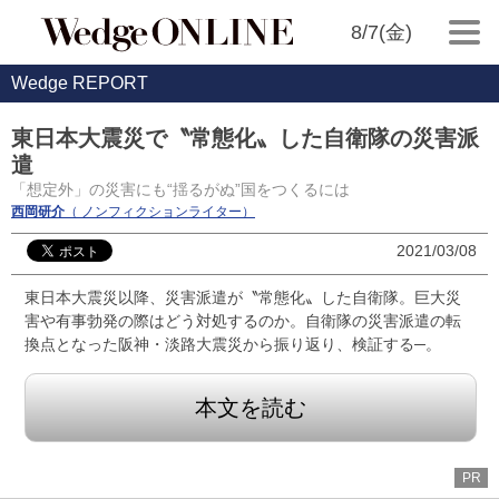
8/7(金)
Wedge REPORT
東日本大震災で〝常態化〟した自衛隊の災害派
遣
「想定外」の災害にも“揺るがぬ”国をつくるには
西岡研介
（ ノンフィクションライター）
2021/03/08
東日本大震災以降、災害派遣が〝常態化〟した自衛隊。巨大災
害や有事勃発の際はどう対処するのか。自衛隊の災害派遣の転
換点となった阪神・淡路大震災から振り返り、検証する─。
本文を読む
PR