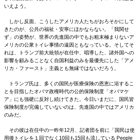
いえよう。
しかし反面、こうしたアメリカ人たちがおろそかにして
きたのが、公共の福祉・安寧にほかならない。「我関せ
ず」の姿勢が、世界の先進国の中でもお粗末極まりないア
メリカの公衆トイレ事情の遠因ともなっている。そしてそ
れは、トランプ前大統領が在任中、唱導した、諸外国への
影響を顧みることなく自国利益のみを最優先にした「アメ
リカ・ファースト」主義とも無縁ではないだろう。
トランプ氏は、多くの国民が医療保険の恩恵に浴するこ
とを目指したオバマ政権時代の公的保険制度「オバマケ
ア」にも強硬に反対し続けてきた。今日いまだに、国民皆
保険制度が完備していないのは、先進国の中ではアメリカ
のみだ。
その彼は在任中の一昨年12月、記者団を前に「国民は使
用後トイレを１回でなく10回も15回も流している People