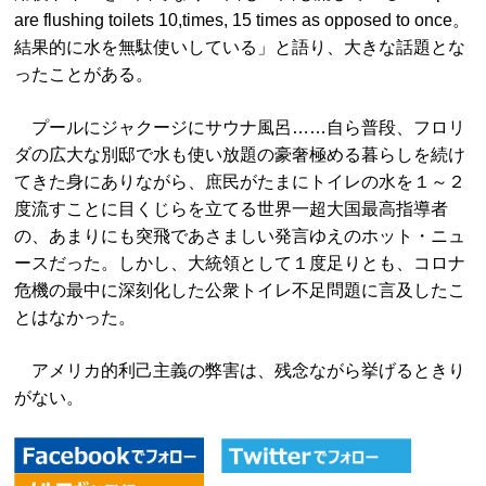
are flushing toilets 10,times, 15 times as opposed to once。
結果的に水を無駄使いしている」と語り、大きな話題とな
ったことがある。
プールにジャクージにサウナ風呂……自ら普段、フロリ
ダの広大な別邸で水も使い放題の豪奢極める暮らしを続け
てきた身にありながら、庶民がたまにトイレの水を１～２
度流すことに目くじらを立てる世界一超大国最高指導者
の、あまりにも突飛であさましい発言ゆえのホット・ニュ
ースだった。しかし、大統領として１度足りとも、コロナ
危機の最中に深刻化した公衆トイレ不足問題に言及したこ
とはなかった。
アメリカ的利己主義の弊害は、残念ながら挙げるときり
がない。