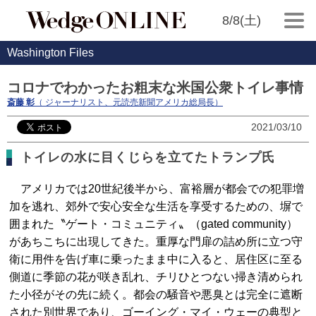
8/8(土)
Washington Files
コロナでわかったお粗末な米国公衆トイレ事情
斎藤 彰
（ ジャーナリスト、元読売新聞アメリカ総局長）
2021/03/10
トイレの水に目くじらを立てたトランプ氏
アメリカでは20世紀後半から、富裕層が都会での犯罪増
加を逃れ、郊外で安心安全な生活を享受するための、塀で
囲まれた〝ゲート・コミュニティ〟（gated community）
があちこちに出現してきた。重厚な門扉の詰め所に立つ守
衛に用件を告げ車に乗ったまま中に入ると、居住区に至る
側道に季節の花が咲き乱れ、チリひとつない掃き清められ
た小径がその先に続く。都会の騒音や悪臭とは完全に遮断
された別世界であり、ゴーイング・マイ・ウェーの典型と