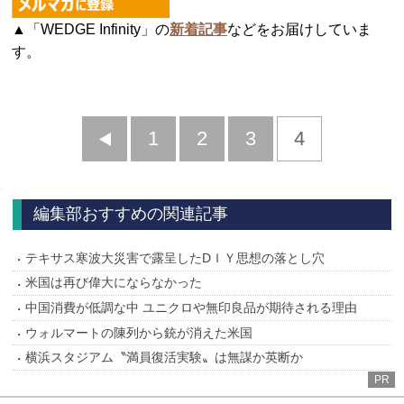
▲「WEDGE Infinity」の
新着記事
などをお届けしていま
す。
前
1
2
3
4
へ
編集部おすすめの関連記事
テキサス寒波大災害で露呈したDＩＹ思想の落とし穴
米国は再び偉大にならなかった
中国消費が低調な中 ユニクロや無印良品が期待される理由
ウォルマートの陳列から銃が消えた米国
横浜スタジアム〝満員復活実験〟は無謀か英断か
PR