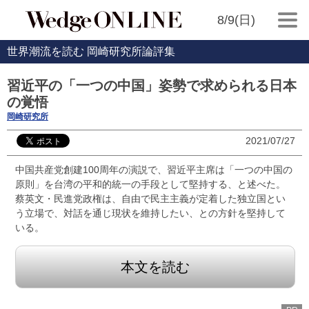
8/9(日)
世界潮流を読む 岡崎研究所論評集
習近平の「一つの中国」姿勢で求められる日本
の覚悟
岡崎研究所
2021/07/27
中国共産党創建100周年の演説で、習近平主席は「一つの中国の
原則」を台湾の平和的統一の手段として堅持する、と述べた。
蔡英文・民進党政権は、自由で民主主義が定着した独立国とい
う立場で、対話を通じ現状を維持したい、との方針を堅持して
いる。
本文を読む