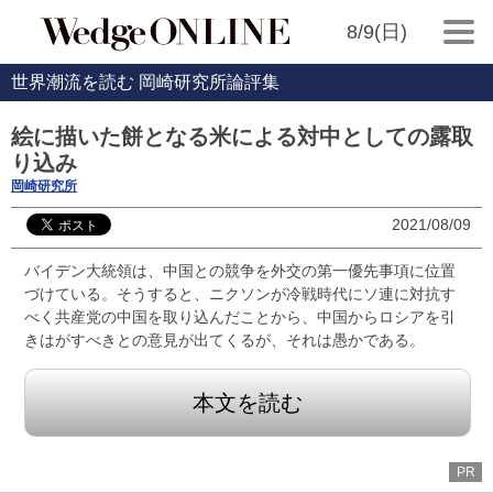
8/9(日)
世界潮流を読む 岡崎研究所論評集
絵に描いた餅となる米による対中としての露取
り込み
岡崎研究所
2021/08/09
バイデン大統領は、中国との競争を外交の第一優先事項に位置
づけている。そうすると、ニクソンが冷戦時代にソ連に対抗す
べく共産党の中国を取り込んだことから、中国からロシアを引
きはがすべきとの意見が出てくるが、それは愚かである。
本文を読む
PR