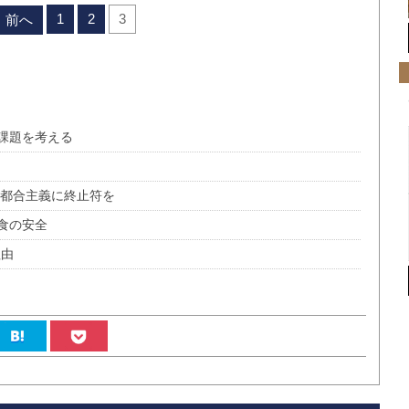
1
2
3
前へ
課題を考える
ご都合主義に終止符を
食の安全
理由