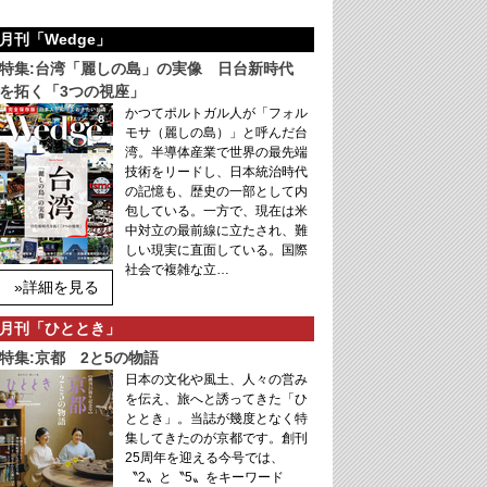
月刊「Wedge」
特集:台湾「麗しの島」の実像 日台新時代
を拓く「3つの視座」
かつてポルトガル人が「フォル
モサ（麗しの島）」と呼んだ台
湾。半導体産業で世界の最先端
技術をリードし、日本統治時代
の記憶も、歴史の一部として内
包している。一方で、現在は米
中対立の最前線に立たされ、難
しい現実に直面している。国際
社会で複雑な立…
»詳細を見る
月刊「ひととき」
特集:京都 2と5の物語
日本の文化や風土、人々の営み
を伝え、旅へと誘ってきた「ひ
ととき」。当誌が幾度となく特
集してきたのが京都です。創刊
25周年を迎える今号では、
〝2〟と〝5〟をキーワード