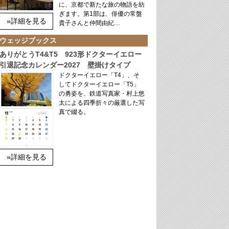
に、京都で新たな旅の物語を紡
ぎます。第1部は、俳優の常盤
»詳細を見る
貴子さんと仲間由紀…
ウェッジブックス
ありがとうT4&T5 923形ドクターイエロー
引退記念カレンダー2027 壁掛けタイプ
ドクターイエロー「T4」、そ
してドクターイエロー「T5」
の勇姿を、鉄道写真家・村上悠
太による四季折々の厳選した写
真で綴る。
»詳細を見る