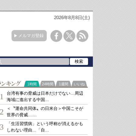
2026年8月8日(土)
メルマガ登録
ランキング
1時間
24時間
1週間
いいね
台湾有事の脅威は日本だけでない…周辺
1
海域に進出する中国…
＜〝運命共同体〟の日米台＞中国こそが
2
世界の脅威....…
「生活習慣病」という呼称が消えるかも
3
しれない理由…「自…