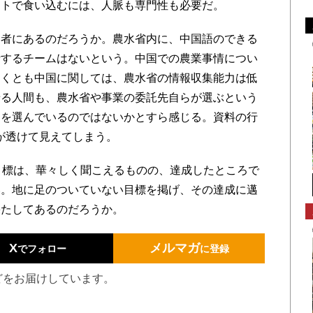
ントで食い込むには、人脈も専門性も必要だ。
者にあるのだろうか。農水省内に、中国語のできる
析するチームはないという。中国での農業事情につい
なくとも中国に関しては、農水省の情報収集能力は低
せる人間も、農水省や事業の委託先自らが選ぶという
間を選んでいるのではないかとすら感じる。資料の行
が透けて見えてしまう。
目標は、華々しく聞こえるものの、達成したところで
い。地に足のついていない目標を掲げ、その達成に邁
果たしてあるのだろうか。
X
メルマガ
でフォロー
に登録
どをお届けしています。