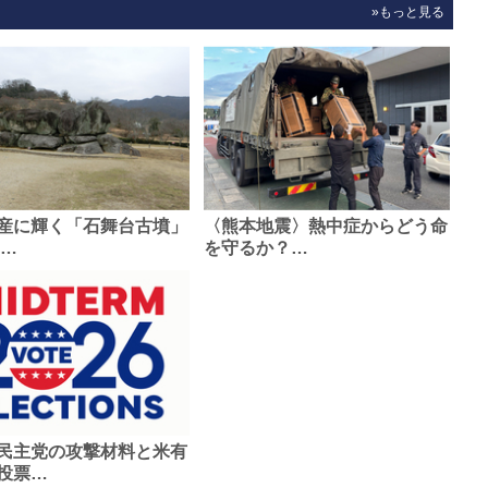
»もっと見る
産に輝く「石舞台古墳」
〈熊本地震〉熱中症からどう命
0…
を守るか？…
民主党の攻撃材料と米有
投票…