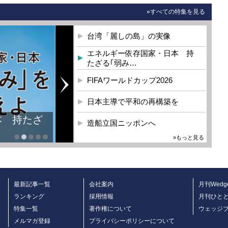
»すべての特集を見る
台湾「麗しの島」の実像
エネルギー依存国家・日本 持
たざる｢弱み…
FIFAワールドカップ2026
日本主導で平和の再構築を
本 持たざ
造船立国ニッポンへ
»もっと見る
最新記事一覧
会社案内
月刊Wedg
ランキング
採用情報
月刊ひと
特集一覧
著作権について
ウェッジ
メルマガ登録
プライバシーポリシーについて