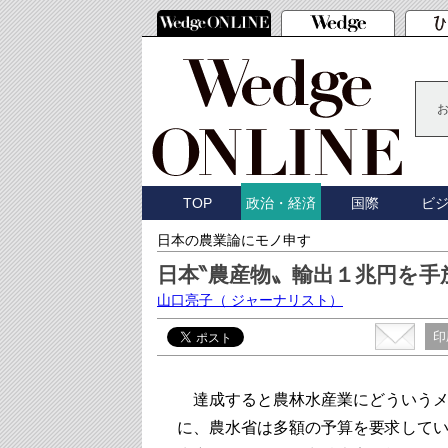
TOP
国際
ビ
政治・経済
日本の農業論にモノ申す
日本‶農産物〟輸出１兆円を
山口亮子
（ ジャーナリスト）
印
達成すると農林水産業にどういうメ
に、農水省は多額の予算を要求している