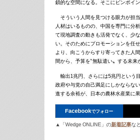
鎖的な空間になる。そこにピンポイ
そういう人間を見つける眼力が担当
人材はいるものの、中国を専門に分
て現地調査の動きも活発でなく、少
い。そのためにプロモーションを任
より、向こうからすり寄ってきた人
間から、予算を‶無駄遣い〟する未来
輸出1兆円、さらには5兆円という
政府や与党の自己満足にしかならな
進する余裕が、日本の農林水産業に
Facebook
でフォロー
▲「Wedge ONLINE」の
新着記事
な