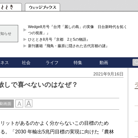
Wedge8月号『台湾「麗しの島」の実像 日台新時代を拓く「3
つの視座」』
お知らせ
ひととき8月号『京都 2と5の物語』
新刊書籍『飛鳥・藤原に隠された古代宮都の謎』
ジネス
社会
ライフ
特集
動画
2021年9月16日
手放しで喜べないのはなぜ？
刷画面
リットがあるのかよく分からないこの目標のため
。「2030 年輸出5兆円目標の実現に向けた『農林