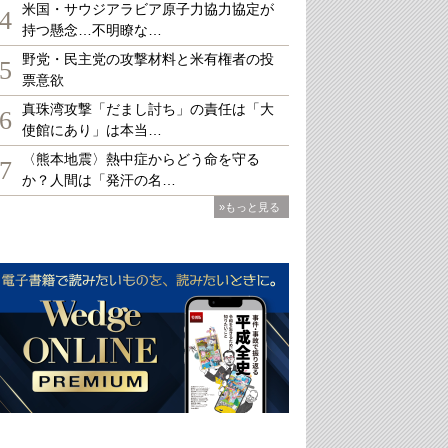
米国・サウジアラビア原子力協力協定が
4
持つ懸念…不明瞭な…
野党・民主党の攻撃材料と米有権者の投
5
票意欲
真珠湾攻撃「だまし討ち」の責任は「大
6
使館にあり」は本当…
〈熊本地震〉熱中症からどう命を守る
7
か？人間は「発汗の名…
»もっと見る