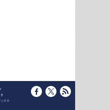
e
とき
ブックス