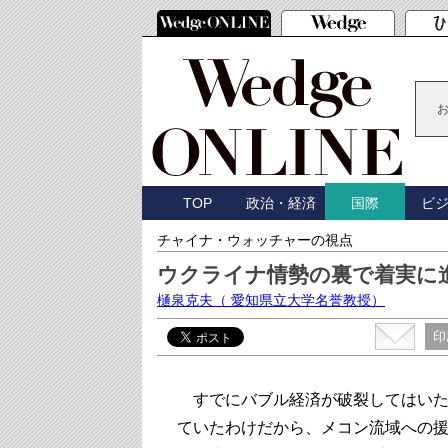
TOP
政治・経済
ビ
国際
チャイナ・ウォッチャーの視点
ウクライナ情勢の裏で着実に
樋泉克夫
（ 愛知県立大学名誉教授）
印
すでにバブル経済が破裂してはいた
ていたわけだから、メコン流域への