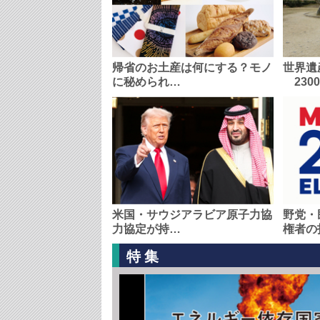
帰省のお土産は何にする？モノ
世界遺
に秘められ…
230
米国・サウジアラビア原子力協
野党・
力協定が持…
権者の
特集