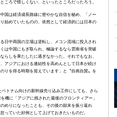
たところで惜しくない、といったところだったろう。
中国は経済成長路線に密やかな自信を秘め、「ノー
こり始めていたものの、依然として経済的には日本の
る日中両国の立場は逆転し、メコン流域に投入され
多くは中国にもぎ取られ、極論するなら雲南省を突破
地ならしを果たしたに過ぎなかった。それでもなお、
ど、アジアにおける連結性を高めんとして日本が続け
みのりを得る時期を迎えています」と〝自画自賛〟を
めたベトナム向けの新幹線売り込み工作にしても、さら
壊を機に「アジアに残された最後のフロンティアー」
前のめりになったことも、その後の顛末を振り返れ
を怠っていた好例として上げておきたいものだ。