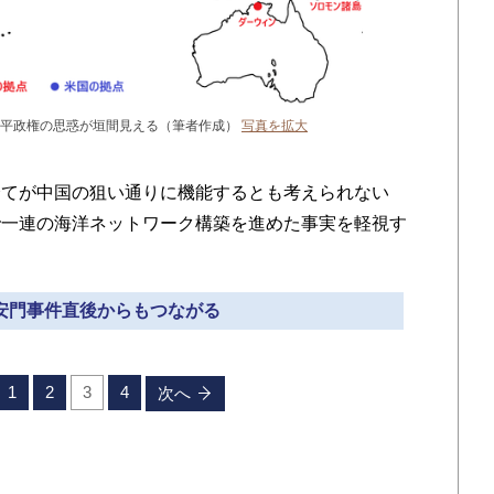
近平政権の思惑が垣間見える（筆者作成）
写真を拡大
てが中国の狙い通りに機能するとも考えられない
で一連の海洋ネットワーク構築を進めた事実を軽視す
天安門事件直後からもつながる
1
2
3
4
次へ