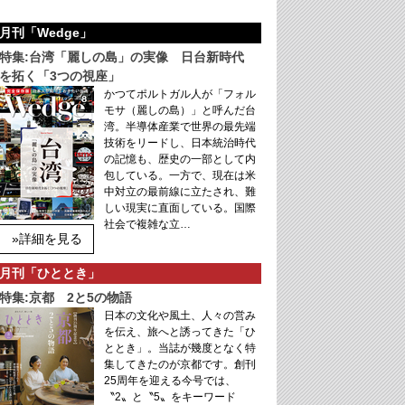
月刊「Wedge」
特集:台湾「麗しの島」の実像 日台新時代
を拓く「3つの視座」
かつてポルトガル人が「フォル
モサ（麗しの島）」と呼んだ台
湾。半導体産業で世界の最先端
技術をリードし、日本統治時代
の記憶も、歴史の一部として内
包している。一方で、現在は米
中対立の最前線に立たされ、難
しい現実に直面している。国際
社会で複雑な立…
»詳細を見る
月刊「ひととき」
特集:京都 2と5の物語
日本の文化や風土、人々の営み
を伝え、旅へと誘ってきた「ひ
ととき」。当誌が幾度となく特
集してきたのが京都です。創刊
25周年を迎える今号では、
〝2〟と〝5〟をキーワード