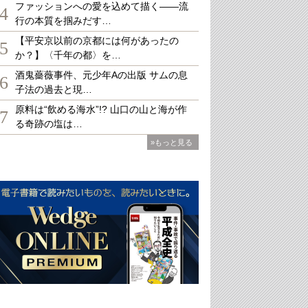
ファッションへの愛を込めて描く――流
4
行の本質を掴みだす…
【平安京以前の京都には何があったの
5
か？】〈千年の都〉を…
酒鬼薔薇事件、元少年Aの出版 サムの息
6
子法の過去と現…
原料は“飲める海水”!? 山口の山と海が作
7
る奇跡の塩は…
»もっと見る