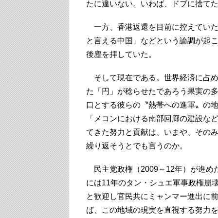
たに違いない。いわば、ドブに捨て
一方、香港返還を目前に控えていた
と言える中国」などという論調が起
後塵を拝していた。
そして現在である。世界経済に占め
た「円」が稔らせたであろう果実の
口とする彼らの〝熱帯への進軍〟の
「メコンにおける南部回廊の建設な
てきた努力と貢献は、いまや、その
繰り返そうとでも言うのか。
民主党政権（2009～12年）が進
には11年のタン・シュエ軍事政権崩
と歓迎し官民共にミャンマー進出に
ば、この地域の現実を直視する努力