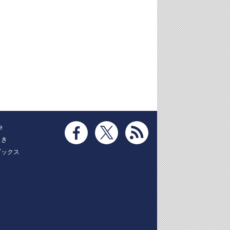
e
とき
ブックス