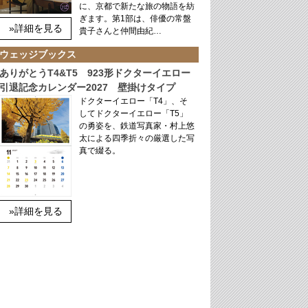
に、京都で新たな旅の物語を紡
ぎます。第1部は、俳優の常盤
»詳細を見る
貴子さんと仲間由紀…
ウェッジブックス
ありがとうT4&T5 923形ドクターイエロー
引退記念カレンダー2027 壁掛けタイプ
ドクターイエロー「T4」、そ
してドクターイエロー「T5」
の勇姿を、鉄道写真家・村上悠
太による四季折々の厳選した写
真で綴る。
»詳細を見る