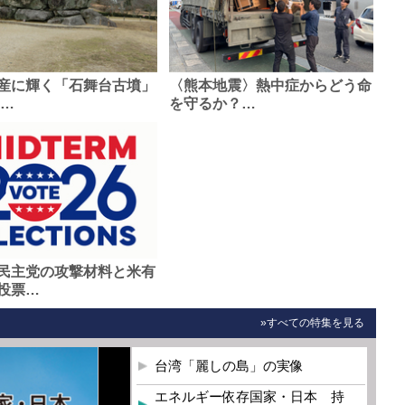
産に輝く「石舞台古墳」
〈熊本地震〉熱中症からどう命
0…
を守るか？…
民主党の攻撃材料と米有
投票…
»すべての特集を見る
台湾「麗しの島」の実像
エネルギー依存国家・日本 持