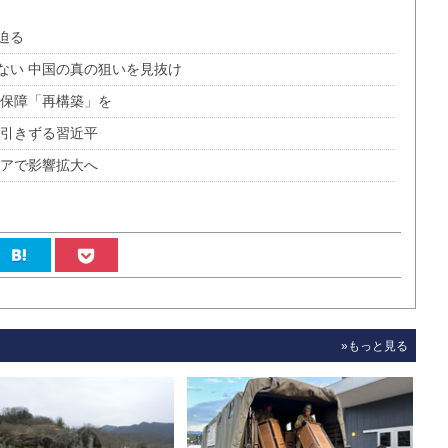
迫る
ない 中国の真の狙いを見抜け
全保障「再構築」を
を引きずる習近平
ジアで影響拡大へ
»もっと見る