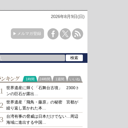
2026年8月9日(日)
メルマガ登録
ランキング
1時間
24時間
1週間
いいね
世界遺産に輝く「石舞台古墳」 2300ト
1
ンの巨石が露出…
世界遺産「飛鳥・藤原」の秘密 宮都が
2
繰り返し置かれた本…
台湾有事の脅威は日本だけでない…周辺
3
海域に進出する中国…