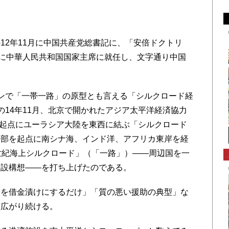
2年11月に中国共産党総書記に、「安倍ドクトリ
月に中華人民共和国国家主席に就任し、文字通り中国
ンで「一帯一路」の原型とも言える「シルクロード経
の14年11月、北京で開かれたアジア太平洋経済協力
を起点にユーラシア大陸を東西に結ぶ「シルクロード
海部を起点に南シナ海、インド洋、アフリカ東岸を経
世紀海上シルクロード」（「一路」）――周辺国を一
建設構想――を打ち上げたのである。
を借金漬けにするだけ」「質の悪い援助の典型」な
は広がり続ける。