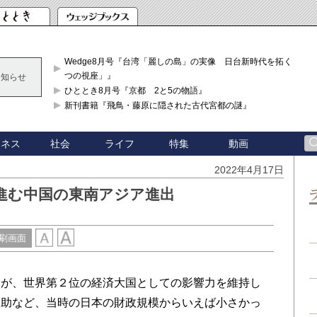
Wedge8月号『台湾「麗しの島」の実像 日台新時代を拓く「3
つの視座」』
お知らせ
ひととき8月号『京都 2と5の物語』
新刊書籍『飛鳥・藤原に隠された古代宮都の謎』
ジネス
社会
ライフ
特集
動画
2022年4月17日
進む中国の東南アジア進出
刷画面
が、世界第２位の経済大国としての影響力を維持し
援助など、当時の日本の財政規模からいえば小さかっ