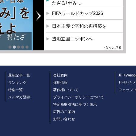
たざる｢弱み…
FIFAワールドカップ2026
日本主導で平和の再構築を
本 持たざ
造船立国ニッポンへ
»もっと見る
最新記事一覧
会社案内
月刊Wedg
ランキング
採用情報
月刊ひと
特集一覧
著作権について
ウェッジ
メルマガ登録
プライバシーポリシーについて
特定商取引法に基づく表示
広告のご案内
お問い合わせ