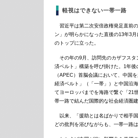
軽視はできない一帯一路
習近平は第二次安倍政権発足直前の1
ン」が明らかになった直後の13年3
のトップに立った。
その年の9月、訪問先のカザフスタ
済ベルト」構築を呼び掛けた。1年後
（APEC）首脳会議において、中国
経済ベルト」（「一帯」）と中国沿
てヨーロッパまでを海路で繋ぐ「21
帯一路で結んだ国際的な社会経済圏
以来、「援助とは名ばかりで相手国
どの批判を浴びながらも、一帯一路