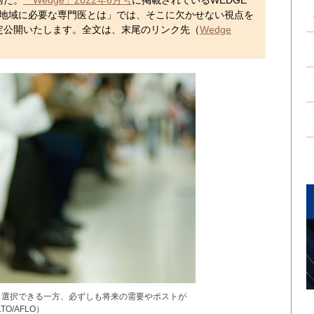
務だ。
「Wedge」2022年6月号
に掲載されているWEDGE
を 地域に必要な専門医とは」では、そこに欠かせない視点を
定公開いたします。全文は、末尾のリンク先（
Wedge
ら選択できる一方、必ずしも将来の需要やポストが
O/AFLO）