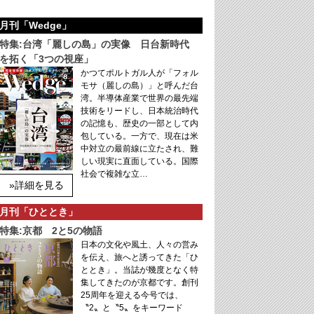
月刊「Wedge」
特集:台湾「麗しの島」の実像 日台新時代
を拓く「3つの視座」
かつてポルトガル人が「フォル
モサ（麗しの島）」と呼んだ台
湾。半導体産業で世界の最先端
技術をリードし、日本統治時代
の記憶も、歴史の一部として内
包している。一方で、現在は米
中対立の最前線に立たされ、難
しい現実に直面している。国際
社会で複雑な立…
»詳細を見る
月刊「ひととき」
特集:京都 2と5の物語
日本の文化や風土、人々の営み
を伝え、旅へと誘ってきた「ひ
ととき」。当誌が幾度となく特
集してきたのが京都です。創刊
25周年を迎える今号では、
〝2〟と〝5〟をキーワード