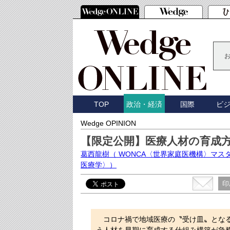
TOP
国際
ビ
政治・経済
Wedge OPINION
【限定公開】医療人材の育成
葛西龍樹
（ WONCA〈世界家庭医機構〉マ
医療学〉）
印
コロナ禍で地域医療の〝受け皿〟となる