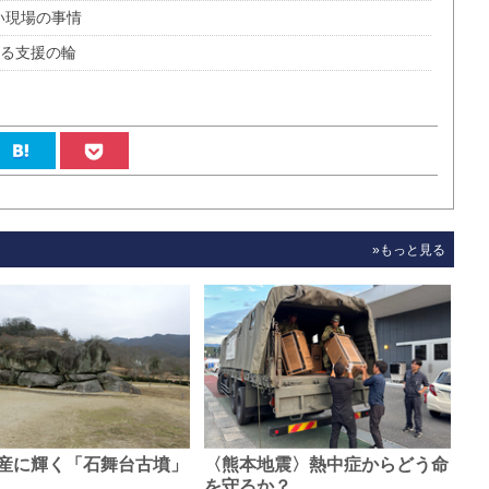
い現場の事情
がる支援の輪
»もっと見る
産に輝く「石舞台古墳」
〈熊本地震〉熱中症からどう命
0…
を守るか？…