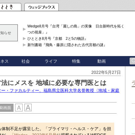
Wedge8月号『台湾「麗しの島」の実像 日台新時代を拓く「3
つの視座」』
お知らせ
ひととき8月号『京都 2と5の物語』
新刊書籍『飛鳥・藤原に隠された古代宮都の謎』
ジネス
社会
ライフ
特集
動画
2022年5月27日
方法にメスを 地域に必要な専門医とは
スター・ファカルティー、福島県立医科大学名誉教授〈地域・家庭
刷画面
体制不足が露呈した。「プライマリ・ヘルス・ケア」を担