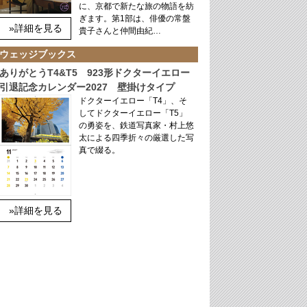
に、京都で新たな旅の物語を紡
ぎます。第1部は、俳優の常盤
»詳細を見る
貴子さんと仲間由紀…
ウェッジブックス
ありがとうT4&T5 923形ドクターイエロー
引退記念カレンダー2027 壁掛けタイプ
ドクターイエロー「T4」、そ
してドクターイエロー「T5」
の勇姿を、鉄道写真家・村上悠
太による四季折々の厳選した写
真で綴る。
»詳細を見る