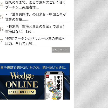
国民の命まで、まるで湯水のごとく使う
4
プーチン…死傷者増…
＜〝運命共同体〟の日米台＞中国こそが
5
世界の脅威....…
〈特別展「空海と真言の名宝」で注目〉
6
空海はなぜ、120…
“劣勢”プーチンがベラルーシ軍の参戦へ
7
圧力、それでも独…
»もっと見る