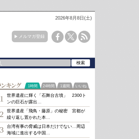
2026年8月8日(土)
メルマガ登録
ランキング
1時間
24時間
1週間
いいね
世界遺産に輝く「石舞台古墳」 2300ト
1
ンの巨石が露出…
世界遺産「飛鳥・藤原」の秘密 宮都が
2
繰り返し置かれた本…
台湾有事の脅威は日本だけでない…周辺
3
海域に進出する中国…