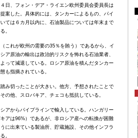
月４日、フォン・デア・ライエン欧州委員会委員長は
を提案した。具体的には、タンカーによるもの、パイ
ついては６カ月以内に、石油製品については年末まで
ある。
（これが欧州の需要の35％を賄う）であるから、イ
ロシア原油の輸出は政治的リスクを怖れる石油業者、
によって減退している。ロシア原油を積んだタンカー
事態も指摘されている。
踏み切ったことが大きい。他方、予想されたことで
。その他、スロバキア、チェコも抵抗している。
シアからパイプラインで輸入している。ハンガリー
バキアは96%）であるが、非ロシア産への転換が困難
ように出来ている製油所、貯蔵施設、その他インフラ
かる。