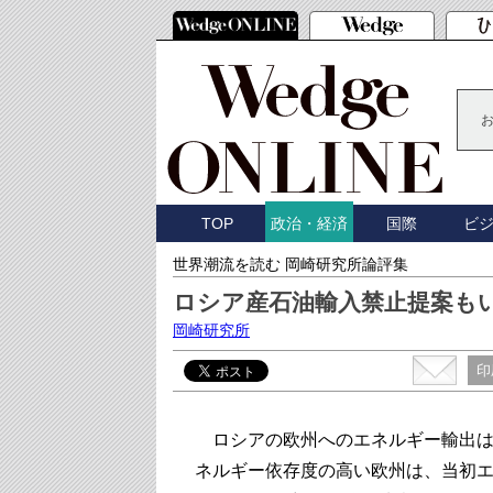
TOP
国際
ビ
政治・経済
世界潮流を読む 岡崎研究所論評集
ロシア産石油輸入禁止提案も
岡崎研究所
印
ロシアの欧州へのエネルギー輸出は
ネルギー依存度の高い欧州は、当初