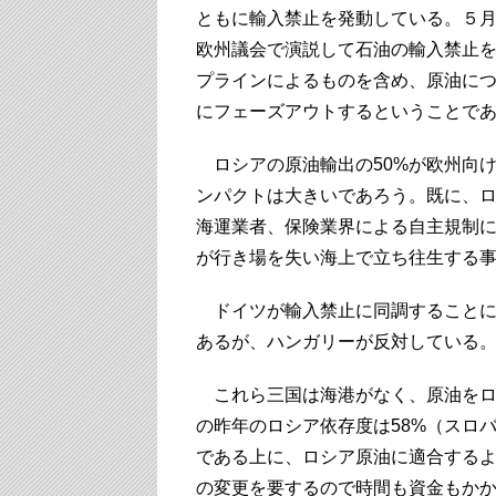
ともに輸入禁止を発動している。５
欧州議会で演説して石油の輸入禁止
プラインによるものを含め、原油に
にフェーズアウトするということで
ロシアの原油輸出の50%が欧州向け
ンパクトは大きいであろう。既に、
海運業者、保険業界による自主規制
が行き場を失い海上で立ち往生する
ドイツが輸入禁止に同調することに
あるが、ハンガリーが反対している
これら三国は海港がなく、原油をロ
の昨年のロシア依存度は58%（スロ
である上に、ロシア原油に適合する
の変更を要するので時間も資金もか