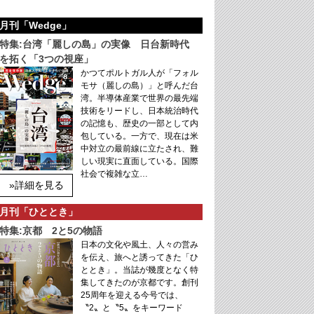
月刊「Wedge」
特集:台湾「麗しの島」の実像 日台新時代
を拓く「3つの視座」
かつてポルトガル人が「フォル
モサ（麗しの島）」と呼んだ台
湾。半導体産業で世界の最先端
技術をリードし、日本統治時代
の記憶も、歴史の一部として内
包している。一方で、現在は米
中対立の最前線に立たされ、難
しい現実に直面している。国際
社会で複雑な立…
»詳細を見る
月刊「ひととき」
特集:京都 2と5の物語
日本の文化や風土、人々の営み
を伝え、旅へと誘ってきた「ひ
ととき」。当誌が幾度となく特
集してきたのが京都です。創刊
25周年を迎える今号では、
〝2〟と〝5〟をキーワード