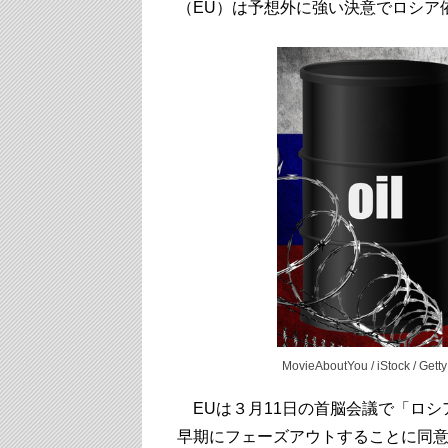
（EU）は予想外に強い決意でロシア
MovieAboutYou / iStock / Gett
EUは３月11日の首脳会議で「ロシ
早期にフェーズアウトすることに同意