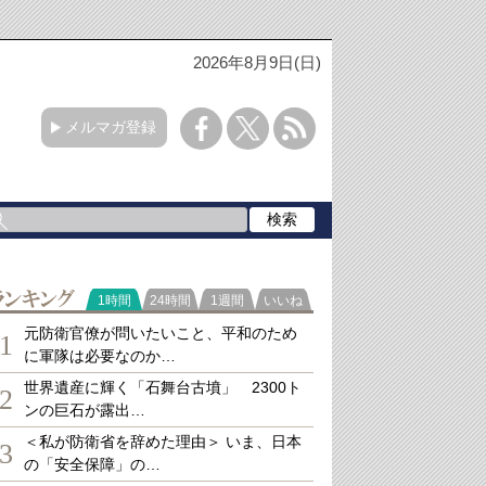
2026年8月9日(日)
メルマガ登録
ランキング
1時間
24時間
1週間
いいね
元防衛官僚が問いたいこと、平和のため
1
に軍隊は必要なのか…
世界遺産に輝く「石舞台古墳」 2300ト
2
ンの巨石が露出…
＜私が防衛省を辞めた理由＞ いま、日本
3
の「安全保障」の…