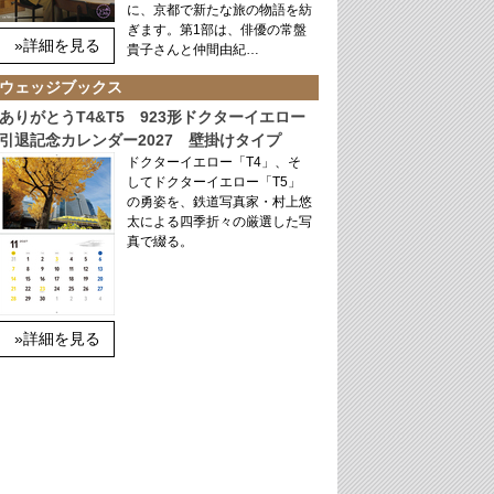
に、京都で新たな旅の物語を紡
ぎます。第1部は、俳優の常盤
»詳細を見る
貴子さんと仲間由紀…
ウェッジブックス
ありがとうT4&T5 923形ドクターイエロー
引退記念カレンダー2027 壁掛けタイプ
ドクターイエロー「T4」、そ
してドクターイエロー「T5」
の勇姿を、鉄道写真家・村上悠
太による四季折々の厳選した写
真で綴る。
»詳細を見る