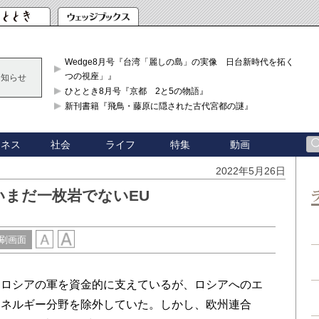
Wedge8月号『台湾「麗しの島」の実像 日台新時代を拓く「3
つの視座」』
お知らせ
ひととき8月号『京都 2と5の物語』
新刊書籍『飛鳥・藤原に隠された古代宮都の謎』
ジネス
社会
ライフ
特集
動画
2022年5月26日
いまだ一枚岩でないEU
刷画面
ロシアの軍を資金的に支えているが、ロシアへのエ
エネルギー分野を除外していた。しかし、欧州連合