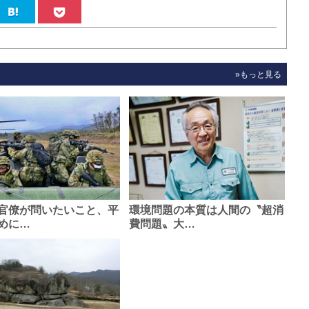
»もっと見る
官僚が問いたいこと、平
環境問題の本質は人間の〝超消
めに…
費問題〟大…