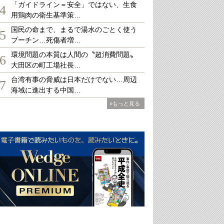
「ガイドライン＝安全」ではない、生食
4
用鶏肉の衛生基準策…
国民の命まで、まるで湯水のごとく使う
5
プーチン…死傷者増…
環境問題の本質は人間の〝超消費問題〟
6
大田区の町工場社長…
台湾有事の脅威は日本だけでない…周辺
7
海域に進出する中国…
»もっと見る