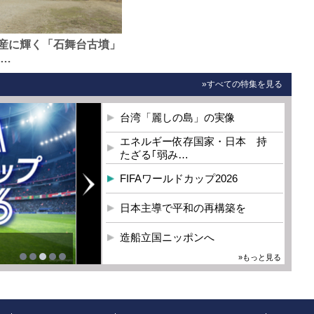
産に輝く「石舞台古墳」
0…
»すべての特集を見る
台湾「麗しの島」の実像
エネルギー依存国家・日本 持
たざる｢弱み…
FIFAワールドカップ2026
日本主導で平和の再構築を
造船立国ニッポンへ
»もっと見る