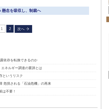
» 懸念を吸収し、制裁へ
1
2
次へ
対露依存を転換できるのか
 エネルギー調達の要諦とは
存というリスク
障 危惧される「石油危機」の再来
策は不要！