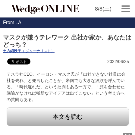
8/8(土)
From LA
マスクが嫌うテレワーク 出社か家か、あなたは
どっち？
土方細秩子
（ ジャーナリスト）
2022/06/25
テスラ社CEO、イーロン・マスク氏が「出社できない社員は会
社を去れ」と発言したことが、米国でも大きな波紋を呼んでい
る。「時代遅れだ」という批判もある一方で、「顔を合わせた
議論がなければ斬新なアイデアは出てこない」という考え方へ
の賛同もある。
本文を読む