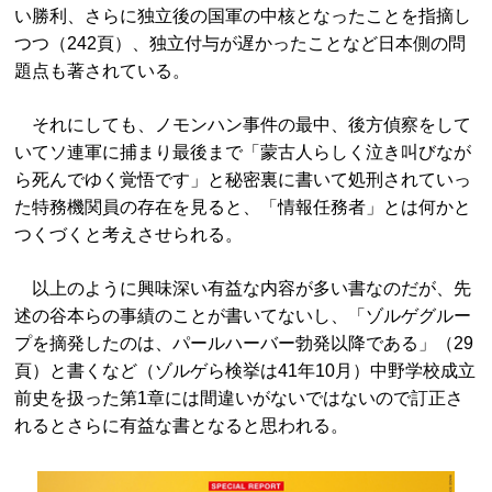
い勝利、さらに独立後の国軍の中核となったことを指摘し
つつ（242頁）、独立付与が遅かったことなど日本側の問
題点も著されている。
それにしても、ノモンハン事件の最中、後方偵察をして
いてソ連軍に捕まり最後まで「蒙古人らしく泣き叫びなが
ら死んでゆく覚悟です」と秘密裏に書いて処刑されていっ
た特務機関員の存在を見ると、「情報任務者」とは何かと
つくづくと考えさせられる。
以上のように興味深い有益な内容が多い書なのだが、先
述の谷本らの事績のことが書いてないし、「ゾルゲグルー
プを摘発したのは、パールハーバー勃発以降である」（29
頁）と書くなど（ゾルゲら検挙は41年10月）中野学校成立
前史を扱った第1章には間違いがないではないので訂正さ
れるとさらに有益な書となると思われる。