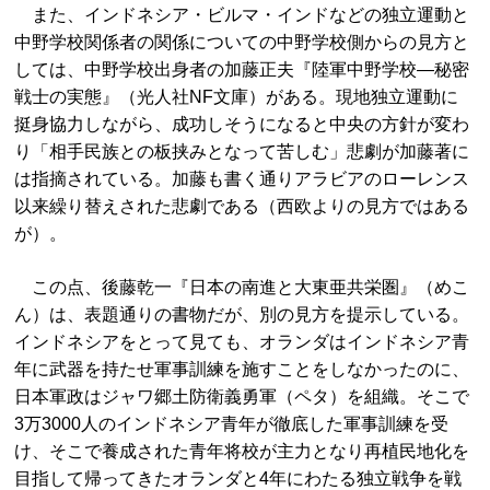
また、インドネシア・ビルマ・インドなどの独立運動と
中野学校関係者の関係についての中野学校側からの見方と
しては、中野学校出身者の加藤正夫『陸軍中野学校―秘密
戦士の実態』（光人社NF文庫）がある。現地独立運動に
挺身協力しながら、成功しそうになると中央の方針が変わ
り「相手民族との板挟みとなって苦しむ」悲劇が加藤著に
は指摘されている。加藤も書く通りアラビアのローレンス
以来繰り替えされた悲劇である（西欧よりの見方ではある
が）。
この点、後藤乾一『日本の南進と大東亜共栄圏』（めこ
ん）は、表題通りの書物だが、別の見方を提示している。
インドネシアをとって見ても、オランダはインドネシア青
年に武器を持たせ軍事訓練を施すことをしなかったのに、
日本軍政はジャワ郷土防衛義勇軍（ペタ）を組織。そこで
3万3000人のインドネシア青年が徹底した軍事訓練を受
け、そこで養成された青年将校が主力となり再植民地化を
目指して帰ってきたオランダと4年にわたる独立戦争を戦