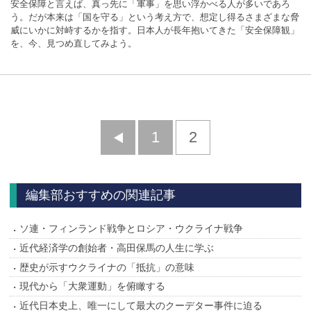
安全保障と言えば、真っ先に「軍事」を思い浮かべる人が多いであろ
う。だが本来は「国を守る」という考え方で、想定し得るさまざまな脅
威にいかに対峙するかを指す。日本人が長年抱いてきた「安全保障観」
を、今、見つめ直してみよう。
前
1
2
へ
編集部おすすめの関連記事
ソ連・フィンランド戦争とロシア・ウクライナ戦争
近代経済学の創始者・高田保馬の人生に学ぶ
歴史が示すウクライナの「抵抗」の意味
現代から「大衆運動」を俯瞰する
近代日本史上、唯一にして最大のクーデター事件に迫る