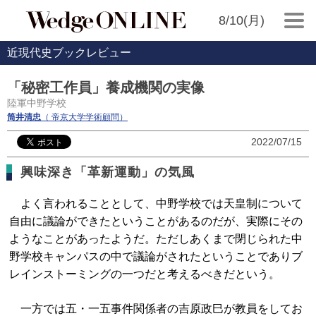
8/10(月)
近現代史ブックレビュー
「秘密工作員」養成機関の実像
陸軍中野学校
筒井清忠
（ 帝京大学学術顧問）
2022/07/15
興味深き「革新運動」の気風
よく言われることとして、中野学校では天皇制について
自由に議論ができたということがあるのだが、実際にその
ようなことがあったようだ。ただしあくまで閉じられた中
野学校キャンパスの中で議論がされたということでありブ
レインストーミングの一つだと考えるべきだという。
一方では五・一五事件関係者の吉原政巳が教員をしてお