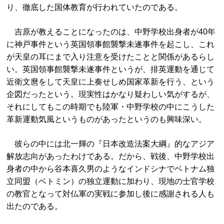
り、徹底した国体教育が行われていたのである。
吉原が教えることになったのは、中野学校出身者が40年
に神戸事件という英国領事館襲撃未遂事件を起こし、これ
が天皇の耳にまで入り注意を受けたことと関係があるらし
い。英国領事館襲撃未遂事件というが、排英運動を通じて
近衛文麿をして天皇に上奏せしめ国家革新を行う、という
企図だったという。現実性はかなり疑わしい気がするが、
それにしてもこの時期でも陸軍・中野学校の中にこうした
革新運動気風というものがあったというのも興味深い。
彼らの中には北一輝の『日本改造法案大綱』的なアジア
解放志向があったわけである。だから、戦後、中野学校出
身者の中から谷本喜久男のようなインドシナでベトナム独
立同盟（ベトミン）の独立運動に加わり、現地の士官学校
の教官となって対仏軍の実戦に参加し後に感謝される人も
出たのである。