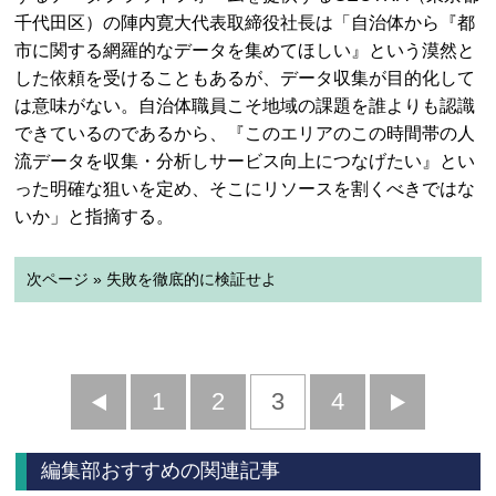
千代田区）の陣内寛大代表取締役社長は「自治体から『都
市に関する網羅的なデータを集めてほしい』という漠然と
した依頼を受けることもあるが、データ収集が目的化して
は意味がない。自治体職員こそ地域の課題を誰よりも認識
できているのであるから、『このエリアのこの時間帯の人
流データを収集・分析しサービス向上につなげたい』とい
った明確な狙いを定め、そこにリソースを割くべきではな
いか」と指摘する。
次ページ » 失敗を徹底的に検証せよ
前
1
2
3
4
次
へ
へ
編集部おすすめの関連記事