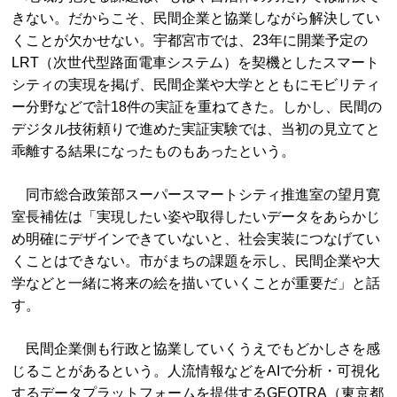
きない。だからこそ、民間企業と協業しながら解決してい
くことが欠かせない。宇都宮市では、23年に開業予定の
LRT（次世代型路面電車システム）を契機としたスマート
シティの実現を掲げ、民間企業や大学とともにモビリティ
ー分野などで計18件の実証を重ねてきた。しかし、民間の
デジタル技術頼りで進めた実証実験では、当初の見立てと
乖離する結果になったものもあったという。
同市総合政策部スーパースマートシティ推進室の望月寛
室長補佐は「実現したい姿や取得したいデータをあらかじ
め明確にデザインできていないと、社会実装につなげてい
くことはできない。市がまちの課題を示し、民間企業や大
学などと一緒に将来の絵を描いていくことが重要だ」と話
す。
民間企業側も行政と協業していくうえでもどかしさを感
じることがあるという。人流情報などをAIで分析・可視化
するデータプラットフォームを提供するGEOTRA（東京都