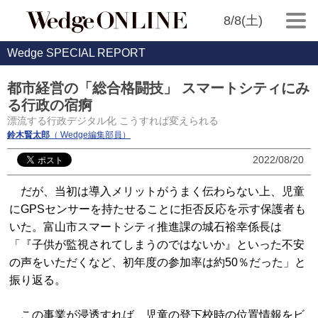
8/8(土)
Wedge SPECIAL REPORT
都市経営の「総合格闘技」 スマートシティにみ
る行政の宿痾
漂流する行政デジタル化 こうすれば変えられる
鈴木賢太郎
（ Wedge編集部員）
2022/08/20
だが、当初は導入メリットがうまく伝わらない上、児童
にGPSセンサーを持たせることに拒否反応を示す保護者も
いた。富山市スマートシティ推進課の城石裕幸係長は
「『子供が監視されてしまうのではないか』といった不安
の声をいただくなど、初年度の参加率は約50％だった」と
振り返る。
この事業が浸透すれば、児童の登下校時の位置情報をビ