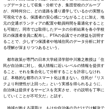
ッグデータとして収集・分析でき、集団登校のグループ
が、何時何分に、どの道路を通り通学しているかの実態も
可視化できる。保護者の安心感につながることに加え、地
元の交通ボランティアの配置や動員時間を最適化すること
も可能だ。同市では取得したデータの分析結果を各小学校
区の保護者全員に配布し、PTAの会議でその便益を説明す
ることで、少しずつ保護者や地域住民のデータ分析に対す
る理解が深まりつつあるという。
都市政策が専門の日本大学経済学部中川雅之教授は「住
民が自治体に対し、個人情報に近いレベルの情報を提供す
ること、それを集合化して分析することを許容しなけれ
ば、本格的な都市のスマート化は進まない。住民が『リス
クより利便性が上回った』という実感を得られるように、
自治体は提供するサービスを充実させ、その説明を丁寧に
していくことが不可欠だ」と話す。
地域が抱える課題は、もはや自治体の力だけでは解決で