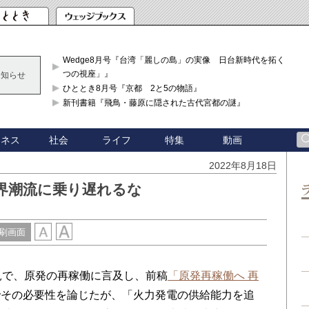
Wedge8月号『台湾「麗しの島」の実像 日台新時代を拓く「3
つの視座」』
お知らせ
ひととき8月号『京都 2と5の物語』
新刊書籍『飛鳥・藤原に隠された古代宮都の謎』
ジネス
社会
ライフ
特集
動画
2022年8月18日
界潮流に乗り遅れるな
刷画面
見で、原発の再稼働に言及し、前稿
「原発再稼働へ 再
でその必要性を論じたが、「火力発電の供給能力を追