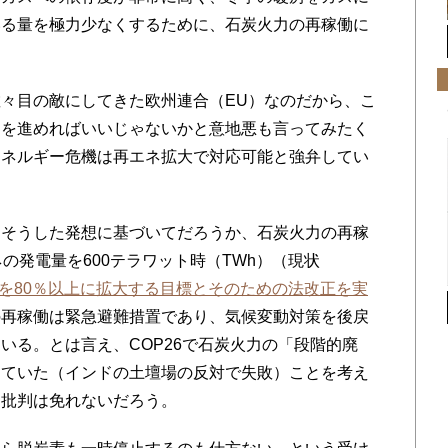
いる量を極力少なくするために、石炭火力の再稼働に
々目の敵にしてきた欧州連合（EU）なのだから、こ
却を進めればいいじゃないかと意地悪も言ってみたく
エネルギー危機は再エネ拡大で対応可能と強弁してい
そうした発想に基づいてだろうか、石炭火力の再稼
の発電量を600テラワット時（TWh）（現状
を80％以上に拡大する目標とそのための法改正を実
の再稼働は緊急避難措置であり、気候変動対策を後戻
いる。とは言え、COP26で石炭火力の「段階的廃
していた（インドの土壇場の反対で失敗）ことを考え
う批判は免れないだろう。