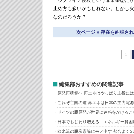
ウクライナ侵攻という非常事態だか
止め方も多いかもしれない。しかし
なのだろうか？
次ページ » 存在を糾弾
1
編集部おすすめの関連記事
原発再稼働へ 再エネはやっぱり主役に
これぞ亡国の道 再エネは日本の主力電
ドイツの脱原発が世界に迷惑をかけるこ
日本でもじわり増える「エネルギー貧困
欧米流の脱炭素論にモノ申す 都合よくS