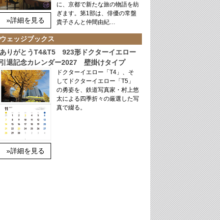
に、京都で新たな旅の物語を紡
ぎます。第1部は、俳優の常盤
»詳細を見る
貴子さんと仲間由紀…
ウェッジブックス
ありがとうT4&T5 923形ドクターイエロー
引退記念カレンダー2027 壁掛けタイプ
ドクターイエロー「T4」、そ
してドクターイエロー「T5」
の勇姿を、鉄道写真家・村上悠
太による四季折々の厳選した写
真で綴る。
»詳細を見る