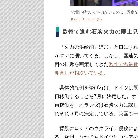
節電が呼びかけられているのは、過度な自然
ギャラリーページへ
欧州で進む石炭火力の廃止
「火力の供給能力追加」と口にすれ
がすぐに湧いてくる。しかし、国連気
料の排斥を画策してきた
欧州でも最
見直しが相次いでいる
。
具体的な例を挙げれば、ドイツは既に
再稼働することを7月に決定した。オ
再稼働を、オランダは石炭火力に課し
れぞれ６月に決定している。英国も
背景にロシアのウクライナ侵攻によ
る。欧州、なかでもドイツはロシア