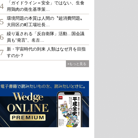
「ガイドライン＝安全」ではない、生食
4
用鶏肉の衛生基準策…
環境問題の本質は人間の〝超消費問題〟
5
大田区の町工場社長…
繰り返される「反自衛隊」活動…国会議
6
員も“発言”、名古…
新・宇宙時代の到来 人類はなぜ月を目指
7
すのか？
»もっと見る