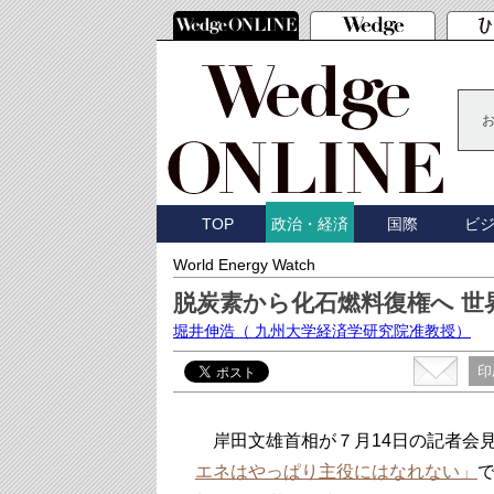
TOP
国際
ビ
政治・経済
World Energy Watch
脱炭素から化石燃料復権へ 世
堀井伸浩
（ 九州大学経済学研究院准教授）
印
岸田文雄首相が７月14日の記者会
エネはやっぱり主役にはなれない」