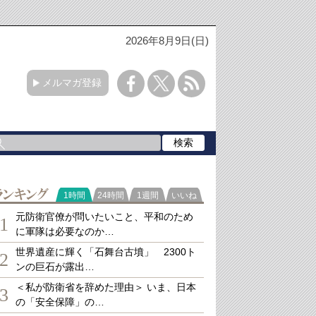
2026年8月9日(日)
メルマガ登録
ランキング
1時間
24時間
1週間
いいね
元防衛官僚が問いたいこと、平和のため
1
に軍隊は必要なのか…
世界遺産に輝く「石舞台古墳」 2300ト
2
ンの巨石が露出…
＜私が防衛省を辞めた理由＞ いま、日本
3
の「安全保障」の…