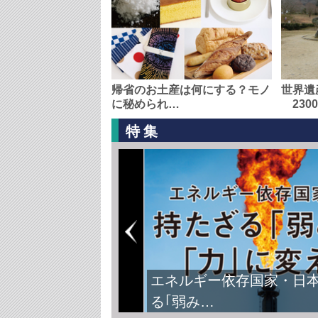
帰省のお土産は何にする？モノ
世界遺
に秘められ…
230
特集
エネルギー依存国家・日
る｢弱み…