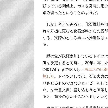
頼っている関係上、ガスを発電に用
踏み切ったということのようだ。
しかし考えてみると、化石燃料を散
れを好機に更なる化石燃料からの脱
なる。実際のところ再エネ推進派は
る。
緑の党が政権参加しているドイツは
働を決定すると同時に、30年に再エネ
240TWh）まで拡大し、
再エネの比率
施した
。ドイツとしては、石炭火力
りさせるものではないとアピールして
止」を合意文書に盛り込もうと画策
ると、節操のない手のひら返しとい