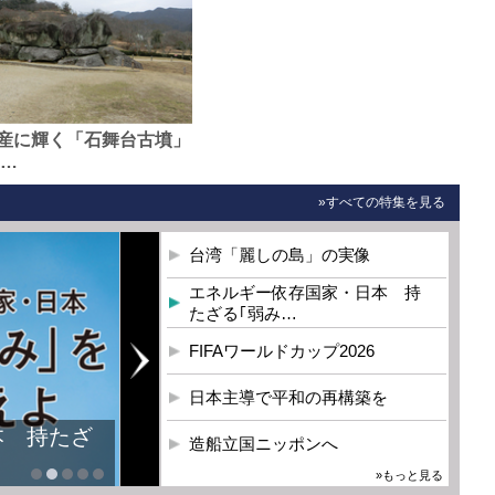
産に輝く「石舞台古墳」
0…
»すべての特集を見る
台湾「麗しの島」の実像
エネルギー依存国家・日本 持
たざる｢弱み…
FIFAワールドカップ2026
日本主導で平和の再構築を
本 持たざ
造船立国ニッポンへ
»もっと見る