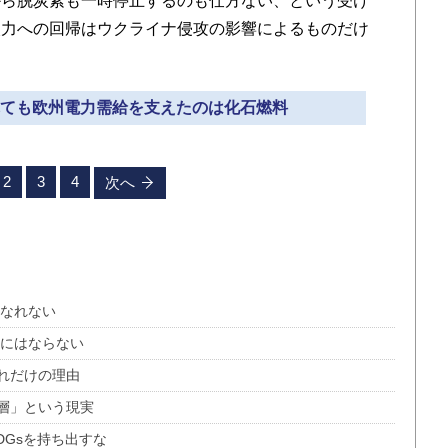
ら脱炭素も一時停止するのも仕方ない、という受け
火力への回帰はウクライナ侵攻の影響によるものだけ
されても欧州電力需給を支えたのは化石燃料
2
3
4
次へ
はなれない
源にはならない
れだけの理由
層」という現実
DGsを持ち出すな