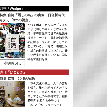
月刊「Wedge」
特集:台湾「麗しの島」の実像 日台新時代
を拓く「3つの視座」
かつてポルトガル人が「フォル
モサ（麗しの島）」と呼んだ台
湾。半導体産業で世界の最先端
技術をリードし、日本統治時代
の記憶も、歴史の一部として内
包している。一方で、現在は米
中対立の最前線に立たされ、難
しい現実に直面している。国際
社会で複雑な立…
»詳細を見る
月刊「ひととき」
特集:京都 2と5の物語
日本の文化や風土、人々の営み
を伝え、旅へと誘ってきた「ひ
ととき」。当誌が幾度となく特
集してきたのが京都です。創刊
25周年を迎える今号では、
〝2〟と〝5〟をキーワード