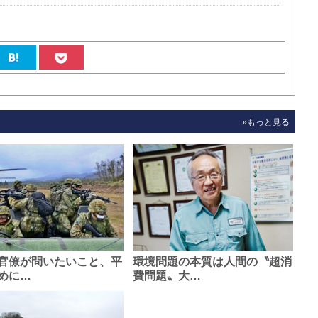
»もっと見る
官僚が問いたいこと、平
環境問題の本質は人間の〝超消
めに…
費問題〟大…