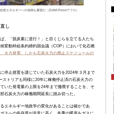
エネルギーへの傾倒も要因だ（ZUMA Press/アフロ）
見直し
ば、「脱炭素に逆行！」と目くじらを立てる人たち
候変動枠組条約締約国会議（COP）において化石燃
近、火力発電、しかも石炭火力の廃止スケジュールの
停止措置を講じていた石炭火力を2024年３月まで
ーストリアも同様に20年に稼働停止済の石炭火力の
ていた発電量の上限を24年まで撤廃することを、そ
一部石炭火力の稼働期間延長に踏み切った。
るエネルギー地政学の変化があることは確かであ
のガスへの依存度が非常に高く、冬季の暖房をガスに