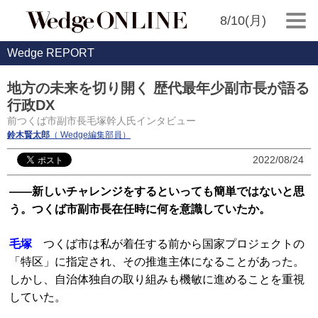
8/10(月)
Wedge REPORT
地方の未来を切り開く 歴代最年少副市長が語る
行政DX
前つくば市副市長毛塚幹人氏インタビュー
鈴木賢太郎
（ Wedge編集部員）
2022/08/24
――新しいチャレンジをするといっても簡単ではないと思
う。つくば市副市長在任時に何を意識していたか。
毛塚
つくば市は私が着任する前から国家プロジェクトの
「特区」に指定され、その推進主体になることがあった。
しかし、自治体独自の取り組みも機敏に進めることを重視
していた。