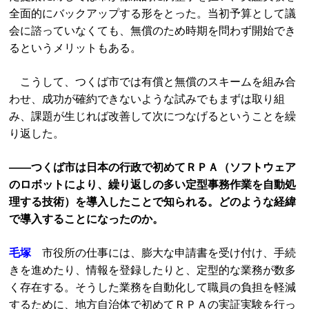
全面的にバックアップする形をとった。当初予算として議
会に諮っていなくても、無償のため時期を問わず開始でき
るというメリットもある。
こうして、つくば市では有償と無償のスキームを組み合
わせ、成功が確約できないような試みでもまずは取り組
み、課題が生じれば改善して次につなげるということを繰
り返した。
――つくば市は日本の行政で初めてＲＰＡ（ソフトウェア
のロボットにより、繰り返しの多い定型事務作業を自動処
理する技術）を導入したことで知られる。どのような経緯
で導入することになったのか。
毛塚
市役所の仕事には、膨大な申請書を受け付け、手続
きを進めたり、情報を登録したりと、定型的な業務が数多
く存在する。そうした業務を自動化して職員の負担を軽減
するために、地方自治体で初めてＲＰＡの実証実験を行っ