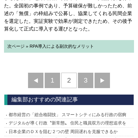
た。全国初の事例であり、予算確保が難しかったため、前
述の「無償」の枠組みで公募し、協業してくれる民間企業
を選定した。実証実験で効果が測定できたため、その後予
算化して正式に導入する運びとなった。
次ページ » RPA導入による副次的なメリット
前
1
2
3
次
へ
へ
編集部おすすめの関連記事
都市経営の「総合格闘技」 スマートシティにみる行政の宿痾
デジタルが導く行政〝新常態〟 住民と職員双方の理想追求を
日本企業のＤＸを阻む２つの壁 周回遅れを克服できるか