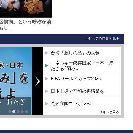
習慣病」という呼称が消
もし…
»すべての特集を見る
台湾「麗しの島」の実像
エネルギー依存国家・日本 持
たざる｢弱み…
FIFAワールドカップ2026
日本主導で平和の再構築を
本 持たざ
造船立国ニッポンへ
»もっと見る