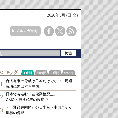
2026年8月7日(金)
メルマガ登録
ランキング
1時間
24時間
1週間
いいね
台湾有事の脅威は日本だけでない…周辺
1
海域に進出する中国…
日本でも進む「在宅勤務廃止」、
2
GMO・熊谷代表の投稿で…
＜〝運命共同体〟の日米台＞中国こそが
3
世界の脅威....…