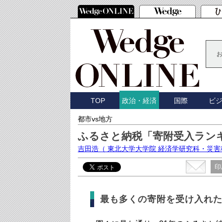
TOP
国際
ビ
政治・経済
都市vs地方
ふるさと納税「寄附受入ラン
吉田浩
（ 東北大学大学院 経済学研究科・災
印
最も多くの寄附を受け入れ