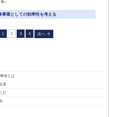
きる。
治体事業としての効率性を考える
1
2
3
4
次へ
の事情とは
近道
こだ
由