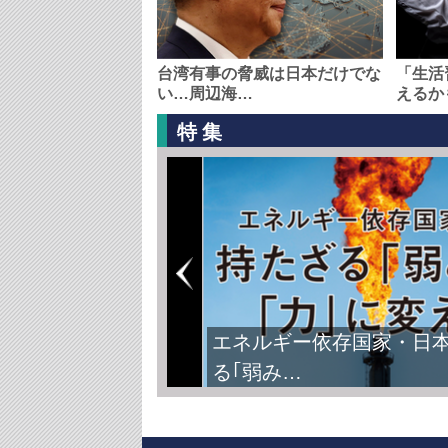
台湾有事の脅威は日本だけでな
「生活
い…周辺海…
えるか
特集
エネルギー依存国家・日
る｢弱み…