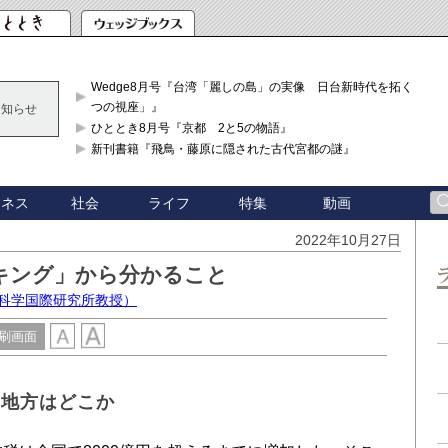
Wedge8月号『台湾「麗しの島」の実像 日台新時代を拓く「3
つの視座」』
お知らせ
ひととき8月号『京都 2と5の物語』
新刊書籍『飛鳥・藤原に隠された古代宮都の謎』
ジネス
社会
ライフ
特集
動画
2022年10月27日
キング」から分かること
害科学国際研究所教授）
刷画面
た地方はどこか