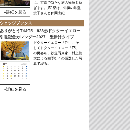
に、京都で新たな旅の物語を紡
ぎます。第1部は、俳優の常盤
»詳細を見る
貴子さんと仲間由紀…
ウェッジブックス
ありがとうT4&T5 923形ドクターイエロー
引退記念カレンダー2027 壁掛けタイプ
ドクターイエロー「T4」、そ
してドクターイエロー「T5」
の勇姿を、鉄道写真家・村上悠
太による四季折々の厳選した写
真で綴る。
»詳細を見る