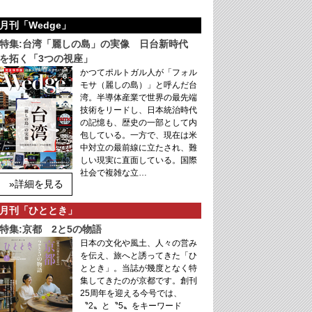
月刊「Wedge」
特集:台湾「麗しの島」の実像 日台新時代
を拓く「3つの視座」
かつてポルトガル人が「フォル
モサ（麗しの島）」と呼んだ台
湾。半導体産業で世界の最先端
技術をリードし、日本統治時代
の記憶も、歴史の一部として内
包している。一方で、現在は米
中対立の最前線に立たされ、難
しい現実に直面している。国際
社会で複雑な立…
»詳細を見る
月刊「ひととき」
特集:京都 2と5の物語
日本の文化や風土、人々の営み
を伝え、旅へと誘ってきた「ひ
ととき」。当誌が幾度となく特
集してきたのが京都です。創刊
25周年を迎える今号では、
〝2〟と〝5〟をキーワード