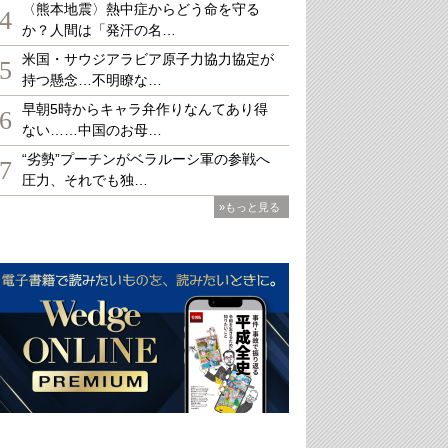
〈熊本地震〉熱中症からどう命を守る
4
か？人間は「発汗の名…
米国・サウジアラビア原子力協力協定が
5
持つ懸念…不明瞭な…
早朝5時からキャラ弁作りなんてあり得
6
ない……中国のお母…
“劣勢”プーチンがベラルーシ軍の参戦へ
7
圧力、それでも独…
»もっと見る