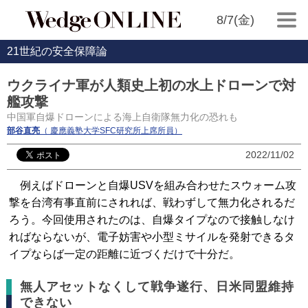
8/7(金)
21世紀の安全保障論
ウクライナ軍が人類史上初の水上ドローンで対
艦攻撃
中国軍自爆ドローンによる海上自衛隊無力化の恐れも
部谷直亮
（ 慶應義塾大学SFC研究所上席所員）
2022/11/02
例えばドローンと自爆USVを組み合わせたスウォーム攻
撃を台湾有事直前にされれば、戦わずして無力化されるだ
ろう。今回使用されたのは、自爆タイプなので接触しなけ
ればならないが、電子妨害や小型ミサイルを発射できるタ
イプならば一定の距離に近づくだけで十分だ。
無人アセットなくして戦争遂行、日米同盟維持
できない