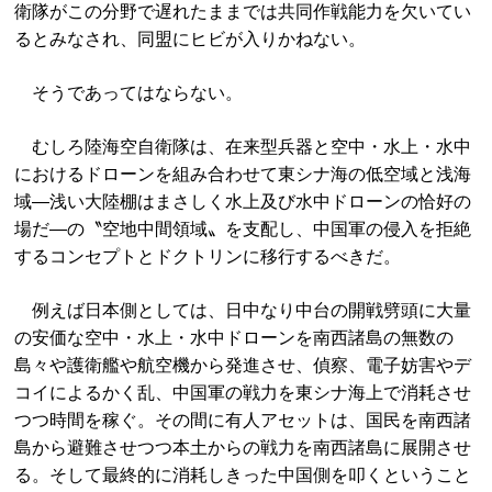
衛隊がこの分野で遅れたままでは共同作戦能力を欠いてい
るとみなされ、同盟にヒビが入りかねない。
そうであってはならない。
むしろ陸海空自衛隊は、在来型兵器と空中・水上・水中
におけるドローンを組み合わせて東シナ海の低空域と浅海
域―浅い大陸棚はまさしく水上及び水中ドローンの恰好の
場だ―の〝空地中間領域〟を支配し、中国軍の侵入を拒絶
するコンセプトとドクトリンに移行するべきだ。
例えば日本側としては、日中なり中台の開戦劈頭に大量
の安価な空中・水上・水中ドローンを南西諸島の無数の
島々や護衛艦や航空機から発進させ、偵察、電子妨害やデ
コイによるかく乱、中国軍の戦力を東シナ海上で消耗させ
つつ時間を稼ぐ。その間に有人アセットは、国民を南西諸
島から避難させつつ本土からの戦力を南西諸島に展開させ
る。そして最終的に消耗しきった中国側を叩くということ