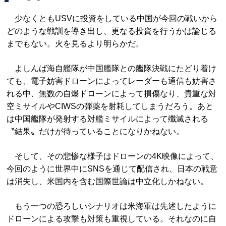
少なくともUSVに投資をしている中国が今回の戦いから
どのような戦訓を導き出し、更なる投資を行うかは論じる
までもない。火を見るより明らかだ。
よしんば海自艦隊が中国艦隊との艦隊決戦にたどり着け
ても、電子妨害ドローンによってレーダーも通信も妨害さ
れる中、無数の自爆ドローンによって損傷なり、貴重な対
空ミサイルやCIWSの弾薬を射耗してしまうだろう。あと
は中国艦隊が発射する対艦ミサイルによって殲滅される
〝結果〟だけが待っていることになりかねない。
そして、その悲惨な様子はドローンの4K映像によって、
今回のように世界中にSNSを通じて配信され、日本の戦意
は消失し、米国内を含む国際世論は中立化しかねない。
もう一つの恐ろしいシナリオは米海軍は先述したように
ドローンによる攻撃も対策も重視している。それなのに自