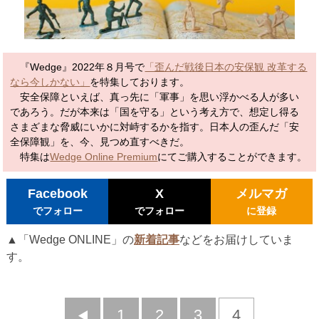
『Wedge』2022年８月号で
「歪んだ戦後日本の安保観 改革する
なら今しかない」
を特集しております。
安全保障といえば、真っ先に「軍事」を思い浮かべる人が多い
であろう。だが本来は「国を守る」という考え方で、想定し得る
さまざまな脅威にいかに対峙するかを指す。日本人の歪んだ「安
全保障観」を、今、見つめ直すべきだ。
特集は
Wedge Online Premium
にてご購入することができます。
Facebook
X
メルマガ
でフォロー
でフォロー
に登録
▲「Wedge ONLINE」の
新着記事
などをお届けしていま
す。
前
1
2
3
4