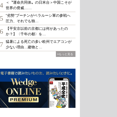
＜〝運命共同体〟の日米台＞中国こそが
4
世界の脅威....…
“劣勢”プーチンがベラルーシ軍の参戦へ
5
圧力、それでも独…
【平安京以前の京都には何があったの
6
か？】〈千年の都〉を…
猛暑による死亡の多い欧州でエアコンが
7
少ない理由…建物と…
»もっと見る