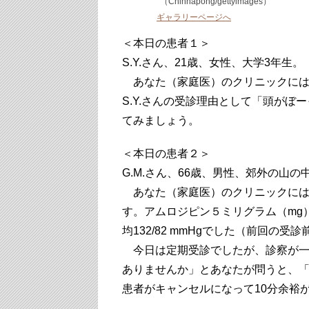
（Chinnapong/gettyimages）
ギャラリーページへ
＜本日の患者１＞
S.Y.さん、21歳、女性、大学3年生。
あなた（家庭医）のクリニックには
S.Y.さんの受診理由として「頭がぼ
てみましょう。
＜本日の患者２＞
G.M.さん、66歳、男性、郊外の山
あなた（家庭医）のクリニックには
す。アムロジピン５ミリグラム（mg
均132/82 mmHgでした（前回の受診
今日は定期受診でしたが、診察が一
ありませんか」とあなたが問うと、
患者がキャンセルになって10分余裕