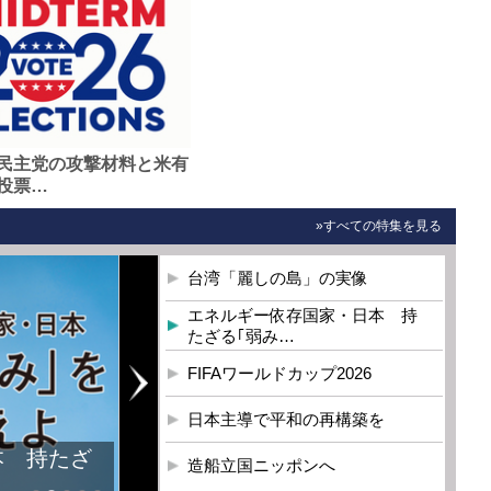
民主党の攻撃材料と米有
投票…
»すべての特集を見る
台湾「麗しの島」の実像
エネルギー依存国家・日本 持
たざる｢弱み…
FIFAワールドカップ2026
日本主導で平和の再構築を
本 持たざ
造船立国ニッポンへ