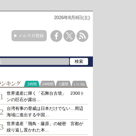
2026年8月8日(土)
メルマガ登録
ランキング
1時間
24時間
1週間
いいね
世界遺産に輝く「石舞台古墳」 2300ト
1
ンの巨石が露出…
台湾有事の脅威は日本だけでない…周辺
2
海域に進出する中国…
世界遺産「飛鳥・藤原」の秘密 宮都が
3
繰り返し置かれた本…