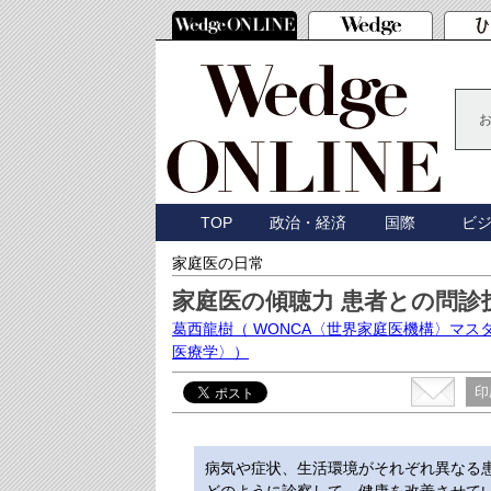
TOP
政治・経済
国際
ビ
家庭医の日常
家庭医の傾聴力 患者との問診
葛西龍樹
（ WONCA〈世界家庭医機構〉マ
医療学〉）
印
病気や症状、生活環境がそれぞれ異なる