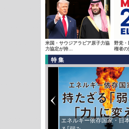
米国・サウジアラビア原子力協
野党・
力協定が持…
権者の
特集
エネルギー依存国家・日
る｢弱み…