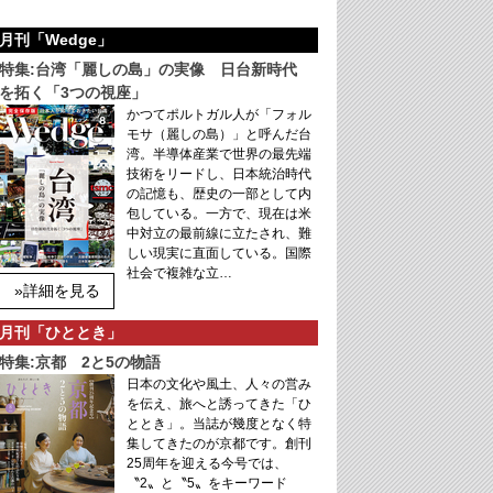
月刊「Wedge」
特集:台湾「麗しの島」の実像 日台新時代
を拓く「3つの視座」
かつてポルトガル人が「フォル
モサ（麗しの島）」と呼んだ台
湾。半導体産業で世界の最先端
技術をリードし、日本統治時代
の記憶も、歴史の一部として内
包している。一方で、現在は米
中対立の最前線に立たされ、難
しい現実に直面している。国際
社会で複雑な立…
»詳細を見る
月刊「ひととき」
特集:京都 2と5の物語
日本の文化や風土、人々の営み
を伝え、旅へと誘ってきた「ひ
ととき」。当誌が幾度となく特
集してきたのが京都です。創刊
25周年を迎える今号では、
〝2〟と〝5〟をキーワード