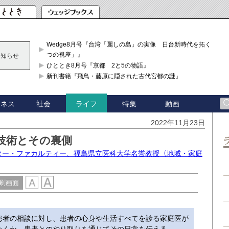
Wedge8月号『台湾「麗しの島」の実像 日台新時代を拓く「3
つの視座」』
お知らせ
ひととき8月号『京都 2と5の物語』
新刊書籍『飛鳥・藤原に隠された古代宮都の謎』
ジネス
社会
特集
動画
ライフ
2022年11月23日
技術とその裏側
スター・ファカルティー、福島県立医科大学名誉教授〈地域・家庭
刷画面
患者の相談に対し、患者の心身や生活すべてを診る家庭医が