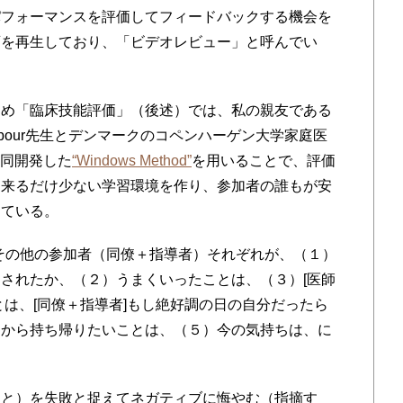
パフォーマンスを評価してフィードバックする機会を
画を再生しており、「ビデオレビュー」と呼んでい
め「臨床技能評価」（後述）では、私の親友である
ghbour先生とデンマークのコペンハーゲン大学家庭医
が共同開発した
“Windows Method”
を用いることで、評価
出来るだけ少ない学習環境を作り、参加者の誰もが安
している。
医師役とその他の参加者（同僚＋指導者）それぞれが、（１）
されたか、（２）うまくいったことは、（３）[医師
とは、[同僚＋指導者]もし絶好調の日の自分だったら
ンから持ち帰りたいことは、（５）今の気持ちは、に
と）を失敗と捉えてネガティブに悔やむ（指摘す