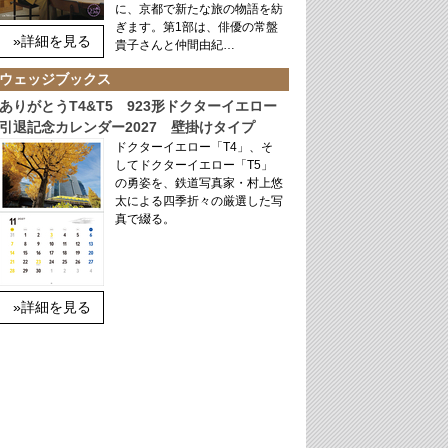
に、京都で新たな旅の物語を紡
ぎます。第1部は、俳優の常盤
»詳細を見る
貴子さんと仲間由紀…
ウェッジブックス
ありがとうT4&T5 923形ドクターイエロー
引退記念カレンダー2027 壁掛けタイプ
ドクターイエロー「T4」、そ
してドクターイエロー「T5」
の勇姿を、鉄道写真家・村上悠
太による四季折々の厳選した写
真で綴る。
»詳細を見る