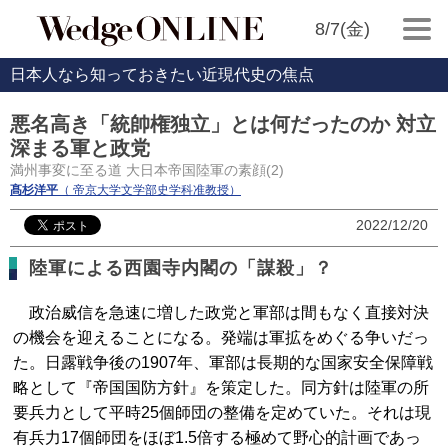
8/7(金)
日本人なら知っておきたい近現代史の焦点
悪名高き「統帥権独立」とは何だったのか 対立
深まる軍と政党
満州事変に至る道 大日本帝国陸軍の素顔(2)
髙杉洋平
（ 帝京大学文学部史学科准教授）
2022/12/20
陸軍による西園寺内閣の「謀殺」？
政治威信を急速に増した政党と軍部は間もなく直接対決
の機会を迎えることになる。発端は軍拡をめぐる争いだっ
た。日露戦争後の1907年、軍部は長期的な国家安全保障戦
略として『帝国国防方針』を策定した。同方針は陸軍の所
要兵力として平時25個師団の整備を定めていた。それは現
有兵力17個師団をほぼ1.5倍する極めて野心的計画であっ