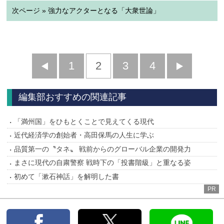
次ページ » 強力なアクターとなる「大衆世論」
前
1
2
3
4
次
へ
へ
編集部おすすめの関連記事
「満州国」をひもとくことで見えてくる現代
近代経済学の創始者・高田保馬の人生に学ぶ
品質第一の〝タネ〟 戦前からのグローバル企業の開発力
まさに現代の自粛警察 戦時下の「投書階級」と重なる姿
初めて「漱石神話」を解明した書
PR