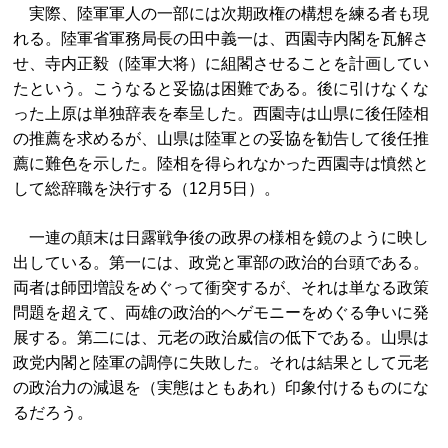
実際、陸軍軍人の一部には次期政権の構想を練る者も現
れる。陸軍省軍務局長の田中義一は、西園寺内閣を瓦解さ
せ、寺内正毅（陸軍大将）に組閣させることを計画してい
たという。こうなると妥協は困難である。後に引けなくな
った上原は単独辞表を奉呈した。西園寺は山県に後任陸相
の推薦を求めるが、山県は陸軍との妥協を勧告して後任推
薦に難色を示した。陸相を得られなかった西園寺は憤然と
して総辞職を決行する（12月5日）。
一連の顛末は日露戦争後の政界の様相を鏡のように映し
出している。第一には、政党と軍部の政治的台頭である。
両者は師団増設をめぐって衝突するが、それは単なる政策
問題を超えて、両雄の政治的ヘゲモニーをめぐる争いに発
展する。第二には、元老の政治威信の低下である。山県は
政党内閣と陸軍の調停に失敗した。それは結果として元老
の政治力の減退を（実態はともあれ）印象付けるものにな
るだろう。