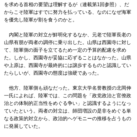
を求める首相の要望は理解するが（連載第1回参照）、だ
からこそ陸軍はすでに努力を払っている、なのになぜ海軍
を優先し陸軍が割を食うのかと。
内閣と陸軍の対立が鮮明化するなか、元老で陸軍長老の
山県有朋が両者の調停に乗り出した。山県は西園寺に対し
て、陸軍側の面子を立てるため一定の予算的配慮を求め
た。しかし、西園寺が妥協に応ずることはなかった。山県
や上原は、西園寺が最終的には譲歩するものと認識してい
たらしいが、西園寺の態度は強硬であった。
他方、陸軍側も頑なだった。東京大学名誉教授の北岡伸
一氏によれば、陸軍では、この問題を「政党政治と官僚政
治との体制的正当性をめぐる争い」と認識するようになっ
ていたという。両者の対立は、師団増設の是非をめぐる単
なる政策的対立から、政治的ヘゲモニーの推移を占うもの
に発展していた。