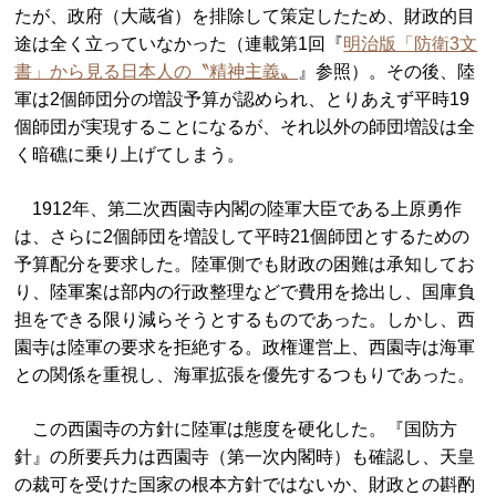
たが、政府（大蔵省）を排除して策定したため、財政的目
途は全く立っていなかった（連載第1回『
明治版「防衛3文
書」から見る日本人の〝精神主義〟
』参照）。その後、陸
軍は2個師団分の増設予算が認められ、とりあえず平時19
個師団が実現することになるが、それ以外の師団増設は全
く暗礁に乗り上げてしまう。
1912年、第二次西園寺内閣の陸軍大臣である上原勇作
は、さらに2個師団を増設して平時21個師団とするための
予算配分を要求した。陸軍側でも財政の困難は承知してお
り、陸軍案は部内の行政整理などで費用を捻出し、国庫負
担をできる限り減らそうとするものであった。しかし、西
園寺は陸軍の要求を拒絶する。政権運営上、西園寺は海軍
との関係を重視し、海軍拡張を優先するつもりであった。
この西園寺の方針に陸軍は態度を硬化した。『国防方
針』の所要兵力は西園寺（第一次内閣時）も確認し、天皇
の裁可を受けた国家の根本方針ではないか、財政との斟酌