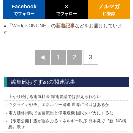
Facebook
X
メルマガ
でフォロー
でフォロー
に登録
▲「Wedge ONLINE」の
新着記事
などをお届けしていま
す。
前
1
2
3
へ
編集部おすすめの関連記事
上がり続ける電気料金 節電要請では抑えられない
ウクライナ戦争、エネルギー逼迫 世界に出口はあるか
電力価格補助で国富流出と停電危機 国民をバカにするな
【限定公開】露が揺さぶるエネルギー秩序 日本発で〝新LNG構
想〟示せ