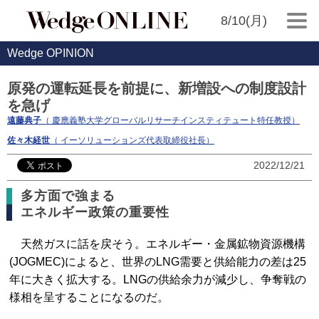
8/10(月)
Wedge OPINION
原発の運転延長を前提に、新増設への制度設計
を急げ
遠藤典子
（ 慶應義塾大学グローバルリサーチインスティテュート特任教授）
佐々木経世
（ イーソリューションズ代表取締役社長）
2022/12/21
多方面で強まる
エネルギー政策の重要性
天然ガスに話を戻そう。エネルギー・金属鉱物資源機構
(JOGMEC)によると、世界のLNG需要と供給能力の差は25
年に大きく拡大する。LNGの供給余力が減少し、争奪戦の
様相を呈することになるのだ。