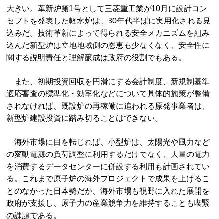
大きい。革新炉第1号として三菱重工業が10月に設計コン
セプトを発表した軽水炉は、30年代半ばに実用化される見
込みだ。技術革新によって得られる安全メカニズムを組み
込んだ新型炉は立地地域側の恩恵も少なくなく、安全性に
関する説明責任と理解醸成は政府の役割でもある。
また、初期投資回収を円滑にする会計制度、新規制基準
適応審査の標準化・効率化などについて具体的施策が整備
されなければ、既設炉の再稼働に追われる原発事業者は、
新型炉建設投資に踏み切ることはできない。
海外市場に目を転じれば、小型炉は、太陽光や風力など
の変動電源の負荷調整に利用するだけでなく、大量の電力
を消費するデータセンターに併設する利用も計画されてい
る。これまで原子炉の海外プロジェクトで成果を上げるこ
とのなかった日本勢だが、海外市場も視野に入れた展開を
政府が支援し、原子力の産業競争力を維持することも喫緊
の課題である。