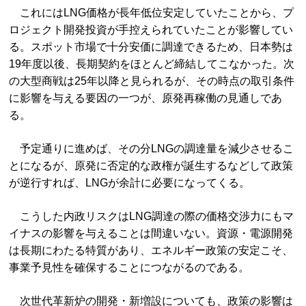
これにはLNG価格が長年低位安定していたことから、プ
ロジェクト開発投資が手控えられていたことが影響してい
る。スポット市場で十分安価に調達できるため、日本勢は
19年度以後、長期契約をほとんど締結してこなかった。次
の大型商戦は25年以降と見られるが、その時点の取引条件
に影響を与える要因の一つが、原発再稼働の見通しであ
る。
予定通りに進めば、その分LNGの調達量を減少させるこ
とになるが、原発に否定的な政権が誕生するなどして政策
が逆行すれば、LNGが余計に必要になってくる。
こうした内政リスクはLNG調達の際の価格交渉力にもマ
イナスの影響を与えることは間違いない。資源・電源開発
は長期にわたる特質があり、エネルギー政策の安定こそ、
事業予見性を確保することにつながるのである。
次世代革新炉の開発・新増設についても、政策の影響は