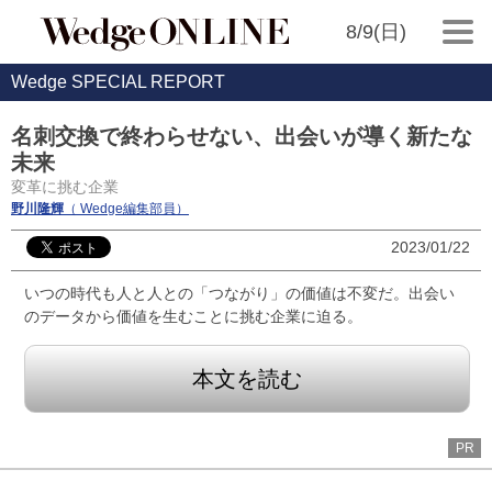
8/9(日)
Wedge SPECIAL REPORT
名刺交換で終わらせない、出会いが導く新たな
未来
変革に挑む企業
野川隆輝
（ Wedge編集部員）
2023/01/22
いつの時代も人と人との「つながり」の価値は不変だ。出会い
のデータから価値を生むことに挑む企業に迫る。
本文を読む
PR