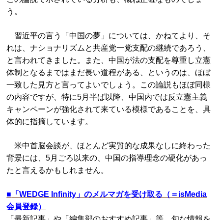
う。
習近平の言う「中国の夢」については、かねてより、そ
れは、ナショナリズムと共産党一党支配の継続であろう、
と言われてきました。また、中国が法の支配を尊重し立憲
体制となるまではまだ長い道程がある、というのは、ほぼ
一致した見方と言ってよいでしょう。この論説もほぼ同様
の内容ですが、特に5月半ば以降、中国内では反立憲主義
キャンペーンが強化されて来ている模様であることを、具
体的に指摘しています。
米中首脳会談が、ほとんど実質的な成果なしに終わった
背景には、5月ごろ以来の、中国の指導理念の硬化があっ
たと言えるかもしれません。
■
「WEDGE Infinity」のメルマガを受け取る（＝isMedia
会員登録）
「最新記事」や「編集部のおすすめ記事」等、旬な情報を