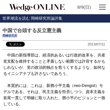
8/9(日)
世界潮流を読む 岡崎研究所論評集
中国で台頭する反立憲主義
岡崎研究所
2013/07/11
中国の新指導部は、経済的あるいは行政的改革を、共産
党支配を維持することと矛盾しない範囲では許容するかも
しれないが、党の政治的独占を危うくするような、如何な
るイニシアテブも許さないであろう。
本質的には、これは、新鄧小平主義（neo-Dengist）モ
デルである。それは、民主主義を拒否しつつ、資本主義を
首尾一貫して明確に取り入れた、鄧小平のビジョンと一致
している。