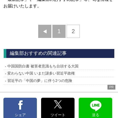
お届けいたします。
前
1
2
へ
編集部おすすめの関連記事
中国国防白書 被害者意識もち台頭する大国
変わらない中国 いまだ謎多い習近平政権
習近平の「中国の夢」に伴う2つの危険
PR
シェア
ツイート
送る