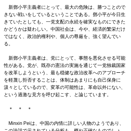
新鄧小平主義者にとって、最大の危険は、勝つことので
きない戦いをしているということである。鄧小平が今日生
きていたとしても、一党支配の永続を確実なものにできた
かどうかは疑わしい。中国社会は、今や、経済的繁栄だけ
ではなく、政治的権利や、個人の尊厳を、強く望んでい
る。
新鄧小平主義者は、党にとって、事態を悪化させる可能
性がある。党が、既存の憲法の実施を通じて一党独裁国家
を改革しようという、最も穏健な政治改革へのアプローチ
を軽蔑し拒否することは、体制はあまりにも自己保身に
汲々としているので、変革の可能性は、革命以外にない、
という過激な見方を呼び起こす、と論じています。
＊ ＊ ＊
Minxin Peiは、中国の内情に詳しい人物のようであり、
この論説で示されている分析も、概ね正確なものでしょ