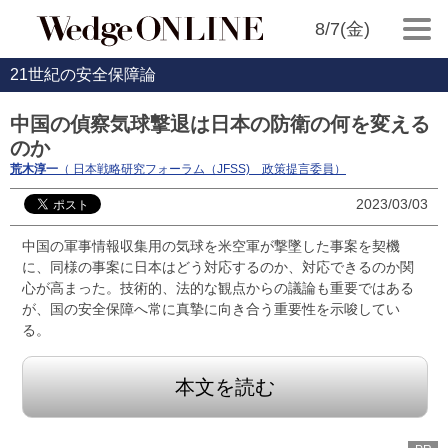
8/7(金)
21世紀の安全保障論
中国の偵察気球撃退は日本の防衛の何を変える
のか
荒木淳一
（ 日本戦略研究フォーラム（JFSS) 政策提言委員）
2023/03/03
中国の軍事情報収集用の気球を米空軍が撃墜した事案を契機
に、同様の事案に日本はどう対応するのか、対応できるのか関
心が高まった。技術的、法的な観点からの議論も重要ではある
が、国の安全保障へ常に真摯に向き合う重要性を示唆してい
る。
本文を読む