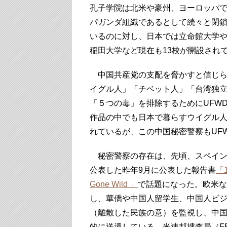
孔子学院は北米や豪州、ヨーロッパ
パガンダ組織であるとして続々と閉
いるのに対し、日本では立命館大学
稲田大学など現在も13校が開設され
中国共産党の支配を脅かすと信じら
イグル人」「チベット人」「台湾独
「５つの毒」を排除するためにUFW
作品の中でも日本で暮らすウイグル
れているが、この中国秘密警察もUF
秘密警察の存在は、先頃、スペイン
公表した昨年9月に公表した報告書
「1
Gone Wild 」
で話題になった。欧米な
し、華僑や中国人留学生、中国人ビ
（離散した民族の意）を監視し、中
的に送還している。米連邦捜査局（FB