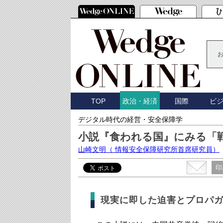
TOP
国際
ビ
政治・経済
デジタル時代の経営・安全保障学
小説『食われる国』にみる「
山崎文明
（ 情報安全保障研究所首席研究員）
印
現実に即した迫害とプロパ