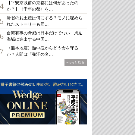
【平安京以前の京都には何があったの
4
か？】〈千年の都〉を…
帰省のお土産は何にする？モノに秘めら
5
れたストーリーも届…
台湾有事の脅威は日本だけでない…周辺
6
海域に進出する中国…
〈熊本地震〉熱中症からどう命を守る
7
か？人間は「発汗の名…
»もっと見る