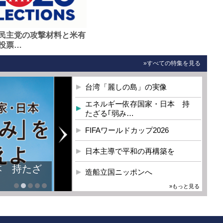
民主党の攻撃材料と米有
投票…
»すべての特集を見る
台湾「麗しの島」の実像
エネルギー依存国家・日本 持
たざる｢弱み…
FIFAワールドカップ2026
日本主導で平和の再構築を
本 持たざ
造船立国ニッポンへ
»もっと見る