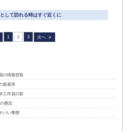
現実として訪れる時はすぐ近くに
1
2
3
次へ
国の情報窃取
の新基準
鮮工作員の影
裸の懸念
ヤバい事態