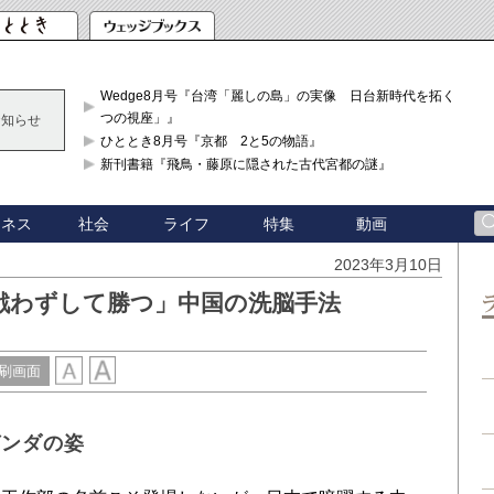
Wedge8月号『台湾「麗しの島」の実像 日台新時代を拓く「3
つの視座」』
お知らせ
ひととき8月号『京都 2と5の物語』
新刊書籍『飛鳥・藤原に隠された古代宮都の謎』
ジネス
社会
ライフ
特集
動画
2023年3月10日
戦わずして勝つ」中国の洗脳手法
刷画面
ガンダの姿