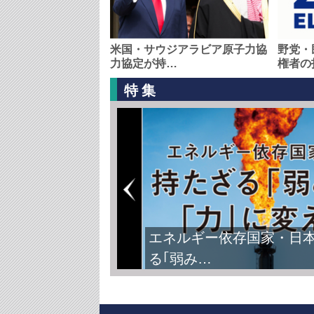
米国・サウジアラビア原子力協
野党・
力協定が持…
権者の
特集
エネルギー依存国家・日
る｢弱み…