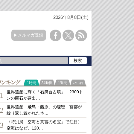
2026年8月8日(土)
メルマガ登録
ランキング
1時間
24時間
1週間
いいね
世界遺産に輝く「石舞台古墳」 2300ト
1
ンの巨石が露出…
世界遺産「飛鳥・藤原」の秘密 宮都が
2
繰り返し置かれた本…
〈特別展「空海と真言の名宝」で注目〉
3
空海はなぜ、120…