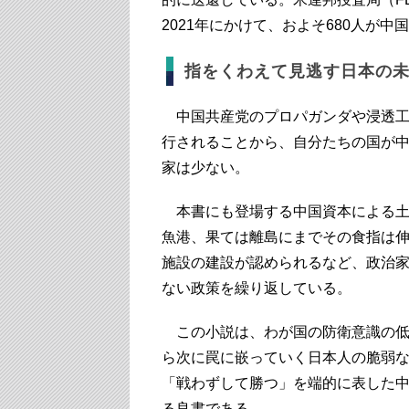
2021年にかけて、およそ680人が
指をくわえて見逃す日本の
中国共産党のプロパガンダや浸透工作
行されることから、自分たちの国が
家は少ない。
本書にも登場する中国資本による土
魚港、果ては離島にまでその食指は
施設の建設が認められるなど、政治
ない政策を繰り返している。
この小説は、わが国の防衛意識の低
ら次に罠に嵌っていく日本人の脆弱
「戦わずして勝つ」を端的に表した
る良書である。