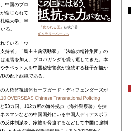
で、中国のプロ
鎖が命じられて
や札幌大学、早
『食われる国』
萩耿介著
ている。
ギャラリーページへ
れている「ウ
立支持者」「民主主義活動家」「法輪功精神集団」の
Dは迫害を加え、プロパガンダを繰り返してきた。本
人やチベット人を中国秘密警察が拉致する様子が描か
WDの配下組織である。
の人権監視団体セーフガード・ディフェンダーズが
10 OVERSEAS Chinese Transnational Policing
ど53カ国、102カ所の海外拠点（海外警察署）を擁
ジネスマンなどの中国国外にいる中国人ディアスポラ
国の反体制派を、家族を脅迫するなどして中国に強制
I）とカナダ安全保障情報局によると2020年から