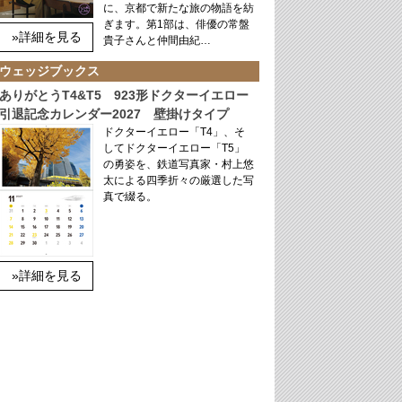
に、京都で新たな旅の物語を紡
ぎます。第1部は、俳優の常盤
»詳細を見る
貴子さんと仲間由紀…
ウェッジブックス
ありがとうT4&T5 923形ドクターイエロー
引退記念カレンダー2027 壁掛けタイプ
ドクターイエロー「T4」、そ
してドクターイエロー「T5」
の勇姿を、鉄道写真家・村上悠
太による四季折々の厳選した写
真で綴る。
»詳細を見る