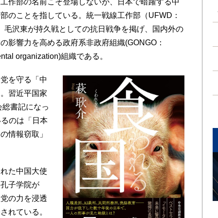
工作部の名前こそ登場しないが、日本で暗躍する中
部のことを指している。統一戦線工作部（UFWD：
tment）とは、毛沢東が持久戦としての抗日戦争を掲げ、国内外の
の影響力を高める政府系非政府組織(GONGO：
mental organization)組織である。
党を守る「中
た。習近平国家
会総書記になっ
いるのは「日本
国の情報窃取」
れた中国大使
、孔子学院が
産党の力を浸透
介されている。