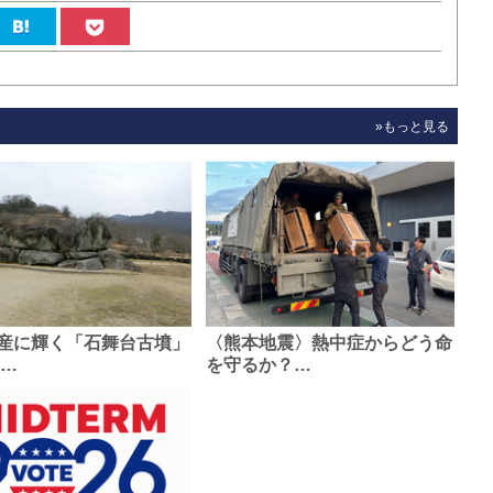
»もっと見る
産に輝く「石舞台古墳」
〈熊本地震〉熱中症からどう命
0…
を守るか？…