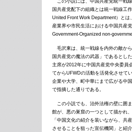
この小説には、中国共産党統一戦線
国共産党配下の組織とは統一戦線工作
United Front Work Depar
産業界や市民生活における中国共産党
Government-Organized non-govern
毛沢東は、統一戦線を内外の敵から
国共産党の魔法の武器」であるとし
主席が2012年に中国共産党中央委員
てからUFWDの活動を活発化させて
企業や大学、町中華にまで広がる中
で指摘した通りである。
この小説でも、治外法権の壁に囲ま
館が、悪の巣窟の一つとして描かれ
「中国文化の紹介を装いながら、共
させることを狙った宣伝機関」と紹