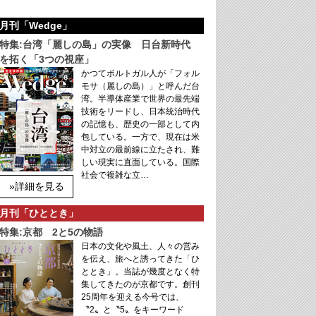
月刊「Wedge」
特集:台湾「麗しの島」の実像 日台新時代
を拓く「3つの視座」
かつてポルトガル人が「フォル
モサ（麗しの島）」と呼んだ台
湾。半導体産業で世界の最先端
技術をリードし、日本統治時代
の記憶も、歴史の一部として内
包している。一方で、現在は米
中対立の最前線に立たされ、難
しい現実に直面している。国際
社会で複雑な立…
»詳細を見る
月刊「ひととき」
特集:京都 2と5の物語
日本の文化や風土、人々の営み
を伝え、旅へと誘ってきた「ひ
ととき」。当誌が幾度となく特
集してきたのが京都です。創刊
25周年を迎える今号では、
〝2〟と〝5〟をキーワード