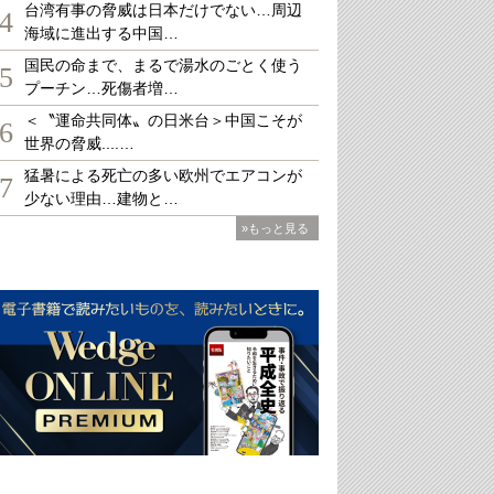
台湾有事の脅威は日本だけでない…周辺
4
海域に進出する中国…
国民の命まで、まるで湯水のごとく使う
5
プーチン…死傷者増…
＜〝運命共同体〟の日米台＞中国こそが
6
世界の脅威....…
猛暑による死亡の多い欧州でエアコンが
7
少ない理由…建物と…
»もっと見る