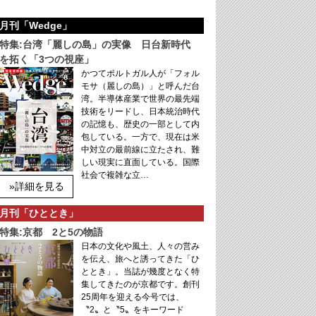
月刊「Wedge」
特集:台湾「麗しの島」の実像 日台新時代
を拓く「3つの視座」
かつてポルトガル人が「フォル
モサ（麗しの島）」と呼んだ台
湾。半導体産業で世界の最先端
技術をリードし、日本統治時代
の記憶も、歴史の一部として内
包している。一方で、現在は米
中対立の最前線に立たされ、難
しい現実に直面している。国際
社会で複雑な立…
»詳細を見る
月刊「ひととき」
特集:京都 2と5の物語
日本の文化や風土、人々の営み
を伝え、旅へと誘ってきた「ひ
ととき」。当誌が幾度となく特
集してきたのが京都です。創刊
25周年を迎える今号では、
〝2〟と〝5〟をキーワード