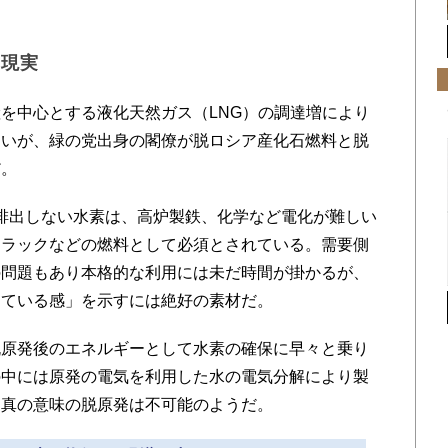
。
の現実
を中心とする液化天然ガス（LNG）の調達増により
ないが、緑の党出身の閣僚が脱ロシア産化石燃料と脱
だ。
排出しない水素は、高炉製鉄、化学など電化が難しい
トラックなどの燃料として必須とされている。需要側
の問題もあり本格的な利用には未だ時間が掛かるが、
っている感」を示すには絶好の素材だ。
原発後のエネルギーとして水素の確保に早々と乗り
の中には原発の電気を利用した水の電気分解により製
り真の意味の脱原発は不可能のようだ。