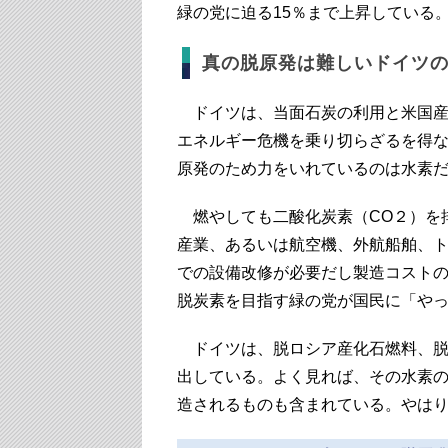
緑の党に迫る15％まで上昇している
真の脱原発は難しいドイツ
ドイツは、当面石炭の利用と米国産
エネルギー危機を乗り切らざるを得
原発のため力をいれているのは水素
燃やしても二酸化炭素（CO２）を
産業、あるいは航空機、外航船舶、
での設備改修が必要だし製造コスト
脱炭素を目指す緑の党が国民に「や
ドイツは、脱ロシア産化石燃料、脱
出している。よく見れば、その水素
造されるものも含まれている。やは