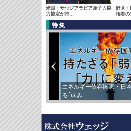
米国・サウジアラビア原子力協
野党・
力協定が持…
権者の
特集
エネルギー依存国家・日
る｢弱み…