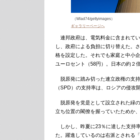
（Wlad74/gettyimages）
ギャラリーページへ
連邦政府は、電気料金に含まれてい
し、政府による負担に切り替えた。
格を設定した。それでも家庭と中小企
ユーロセント（58円）。日本の約２
脱原発に踏み切った連立政権の支持
（SPD）の支持率は、ロシアの侵攻開
脱原発を党是として設立された緑の
立ち位置の閣僚を握っていたためか、
しかし、昨夏に23％に達した支持率
た。躍進しているのは右派とされる「