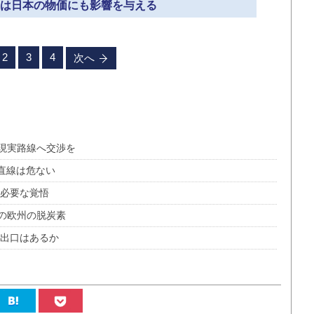
原発は日本の物価にも影響を与える
2
3
4
次へ
は現実路線へ交渉を
一直線は危ない
に必要な覚悟
の欧州の脱炭素
に出口はあるか