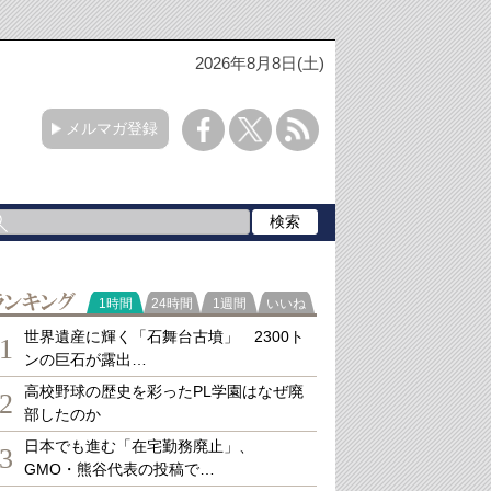
2026年8月8日(土)
メルマガ登録
ランキング
1時間
24時間
1週間
いいね
世界遺産に輝く「石舞台古墳」 2300ト
1
ンの巨石が露出…
高校野球の歴史を彩ったPL学園はなぜ廃
2
部したのか
日本でも進む「在宅勤務廃止」、
3
GMO・熊谷代表の投稿で…