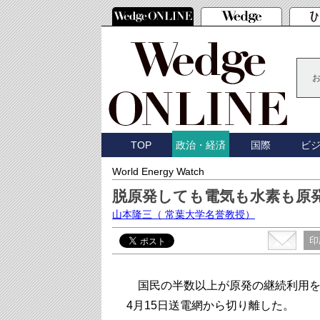
TOP
国際
ビ
政治・経済
World Energy Watch
脱原発しても電気も水素も原
山本隆三
（ 常葉大学名誉教授）
印
国民の半数以上が原発の継続利用を
4月15日送電網から切り離した。