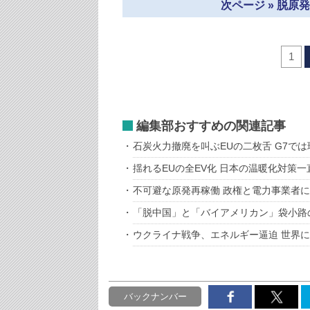
次ページ » 脱
1
編集部おすすめの関連記事
石炭火力撤廃を叫ぶEUの二枚舌 G7で
揺れるEUの全EV化 日本の温暖化対策
不可避な原発再稼働 政権と電力事業者
「脱中国」と「バイアメリカン」袋小路
ウクライナ戦争、エネルギー逼迫 世界
バックナンバー