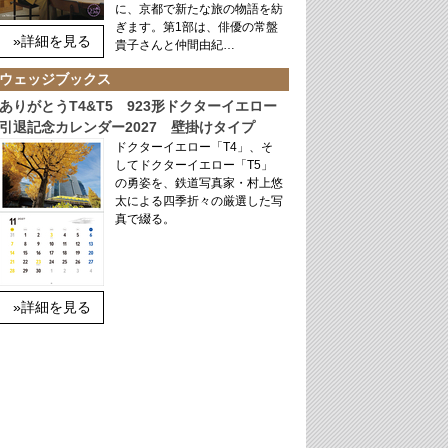
に、京都で新たな旅の物語を紡
ぎます。第1部は、俳優の常盤
»詳細を見る
貴子さんと仲間由紀…
ウェッジブックス
ありがとうT4&T5 923形ドクターイエロー
引退記念カレンダー2027 壁掛けタイプ
ドクターイエロー「T4」、そ
してドクターイエロー「T5」
の勇姿を、鉄道写真家・村上悠
太による四季折々の厳選した写
真で綴る。
»詳細を見る