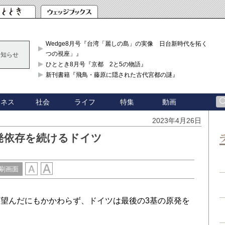
Wedge8月号『台湾「麗しの島」の実像 日台新時代を拓く「3
つの視座」』
お知らせ
ひととき8月号『京都 2と5の物語』
新刊書籍『飛鳥・藤原に隠された古代宮都の謎』
ジネス
社会
ライフ
特集
動画
2023年4月26日
発依存を続けるドイツ
刷画面
望んだにもかかわらず、ドイツは最後の3基の原発を