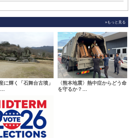
»もっと見る
産に輝く「石舞台古墳」
〈熊本地震〉熱中症からどう命
0…
を守るか？…