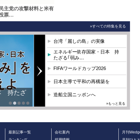
民主党の攻撃材料と米有
投票…
»すべての特集を見る
台湾「麗しの島」の実像
エネルギー依存国家・日本 持
たざる｢弱み…
FIFAワールドカップ2026
日本主導で平和の再構築を
本 持たざ
造船立国ニッポンへ
»もっと見る
最新記事一覧
会社案内
月刊Wedg
ランキング
採用情報
月刊ひと