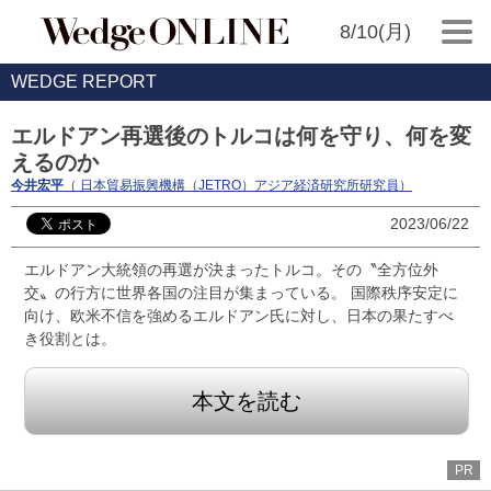
8/10(月)
WEDGE REPORT
エルドアン再選後のトルコは何を守り、何を変
えるのか
今井宏平
（ 日本貿易振興機構（JETRO）アジア経済研究所研究員）
2023/06/22
エルドアン大統領の再選が決まったトルコ。その〝全方位外
交〟の行方に世界各国の注目が集まっている。 国際秩序安定に
向け、欧米不信を強めるエルドアン氏に対し、日本の果たすべ
き役割とは。
本文を読む
PR