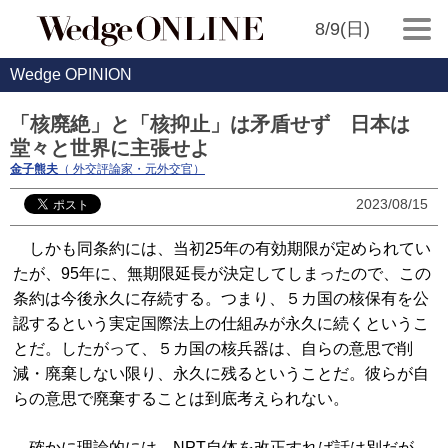
8/9(日)
Wedge OPINION
「核廃絶」と「核抑止」は矛盾せず 日本は
堂々と世界に主張せよ
金子熊夫
（ 外交評論家・元外交官）
2023/08/15
しかも同条約には、当初25年の有効期限が定められてい
たが、95年に、無期限延長が決定してしまったので、この
条約は今後永久に存続する。つまり、５カ国の核保有を公
認するという実定国際法上の仕組みが永久に続くというこ
とだ。したがって、５カ国の核兵器は、自らの意思で削
減・廃棄しない限り、永久に残るということだ。彼らが自
らの意思で廃棄することは到底考えられない。
確かに理論的には、NPT自体を改正すれば話は別だが、