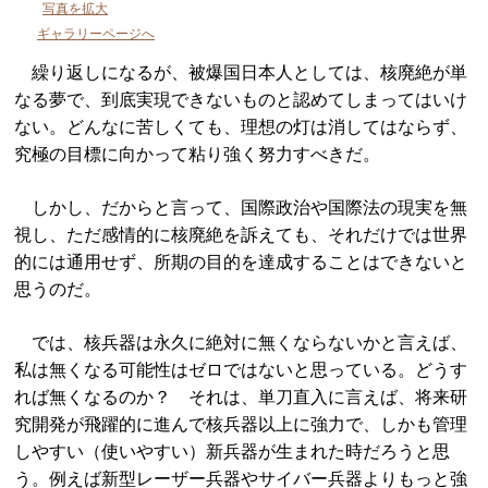
写真を拡大
ギャラリーページへ
繰り返しになるが、被爆国日本人としては、核廃絶が単
なる夢で、到底実現できないものと認めてしまってはいけ
ない。どんなに苦しくても、理想の灯は消してはならず、
究極の目標に向かって粘り強く努力すべきだ。
しかし、だからと言って、国際政治や国際法の現実を無
視し、ただ感情的に核廃絶を訴えても、それだけでは世界
的には通用せず、所期の目的を達成することはできないと
思うのだ。
では、核兵器は永久に絶対に無くならないかと言えば、
私は無くなる可能性はゼロではないと思っている。どうす
れば無くなるのか？ それは、単刀直入に言えば、将来研
究開発が飛躍的に進んで核兵器以上に強力で、しかも管理
しやすい（使いやすい）新兵器が生まれた時だろうと思
う。例えば新型レーザー兵器やサイバー兵器よりもっと強