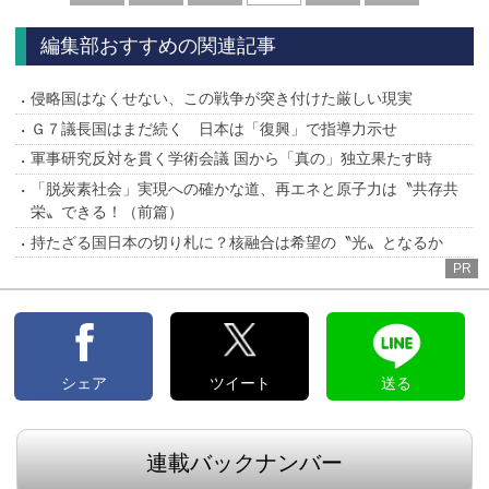
へ
へ
編集部おすすめの関連記事
侵略国はなくせない、この戦争が突き付けた厳しい現実
Ｇ７議長国はまだ続く 日本は「復興」で指導力示せ
軍事研究反対を貫く学術会議 国から「真の」独立果たす時
「脱炭素社会」実現への確かな道、再エネと原子力は〝共存共
栄〟できる！（前篇）
持たざる国日本の切り札に？核融合は希望の〝光〟となるか
PR
シェア
ツイート
送る
連載バックナンバー