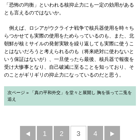
「恐怖の均衡」といわれる核抑止力にも一定の効用がある
とも言えるのではないか。
例えば、ロシアがウクライナ戦争で核兵器使用を時々ち
らつかせても実際の使用をためらっているのも、また、北
朝鮮が核ミサイルの発射実験を繰り返しても実際に使うこ
とはないだろうと考えられるのも（将来絶対に使わないと
いう保証はないが）、一旦使ったら最後、核兵器で報復を
受け大惨事となり、自己破滅に至ることを知っており、そ
のことがギリギリの抑止力になっているのだと思う。
次ページ » 「真の平和外交」を堂々と展開し 胸を張って二兎を
追え
前
1
2
3
4
次