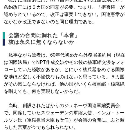
条約改正には５カ国の同意が必要、つまり、「拒否権」が
認められているので、改正は事実上できない。国連憲章が
なかなか改正できないのと同じ理由である。
会議の合間に漏れた「本音」
核は永久に無くならないか
私事ながら筆者は、60年代初めから外務省条約局（現在
は国際法局）でNPT作成交渉やその後の核軍縮交渉をフォ
ローしていた経験があるが、とにかく核兵器をめぐる国際
交渉ほど空しく不愉快なものはないと思っている。５カ国
がその気にならなければ、他の国がいくら核軍縮・核廃絶
を唱えても、何も実現しないからだ。
当時、創設されたばかりのジュネーヴ国連軍縮委員会
で、同席していたスウェーデンの軍縮大使、インガ・トー
ルソン氏（軍縮担当大臣も歴任）が会議の合間に、ふと漏
らした言葉が今でも忘れられない。