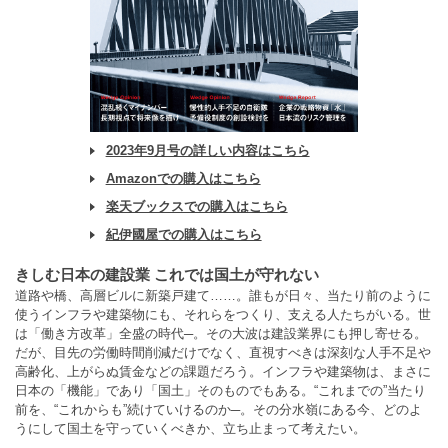
2023年9月号の詳しい内容はこちら
Amazonでの購入はこちら
楽天ブックスでの購入はこちら
紀伊國屋での購入はこちら
きしむ日本の建設業 これでは国土が守れない
道路や橋、高層ビルに新築戸建て……。誰もが日々、当たり前のように
使うインフラや建築物にも、それらをつくり、支える人たちがいる。世
は「働き方改革」全盛の時代─。その大波は建設業界にも押し寄せる。
だが、目先の労働時間削減だけでなく、直視すべきは深刻な人手不足や
高齢化、上がらぬ賃金などの課題だろう。インフラや建築物は、まさに
日本の「機能」であり「国土」そのものでもある。“これまでの”当たり
前を、“これからも”続けていけるのか─。その分水嶺にある今、どのよ
うにして国土を守っていくべきか、立ち止まって考えたい。