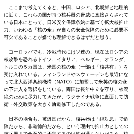
ここまで考えてくると、中国、ロシア、北朝鮮と地理的
に近く、これらの国が持つ核兵器の脅威に直接さらされて
いる日本にとって、日米安全保障条約に基づく拡大核抑止
力、いわゆる「核の傘」が自らの安全保障のために必要不
可欠であることが嫌でも理解できるはずだと思う。
ヨーロッパでも、冷戦時代にはソ連の、現在はロシアの
核攻撃を恐れるドイツ、イタリア、ベルギー、オランダ、
トルコの５カ国は、米国の核の傘（一部は「核共有」）を
受け入れている。フィンランドやスウェーデンも最近にな
って北大西洋条約機構（NATO）に加盟して米英の核の傘
の下に入る選択をしている。両国は長年中立を守り、核廃
絶のために尽力してきたが、ウクライナ戦争に直面して防
衛・外交政策を大きく軌道修正したのである。
日本の場合も、被爆国だから、核兵器は「絶対悪」で危
険だから、非道徳的だから、という理由で抑止力としての
核兵器まで全面的に否定するのは筋が通らないだろう。核