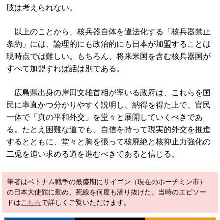
肢は考えられない。
以上のことから、核兵器自体を違法化する「核兵器禁止
条約」には、論理的にも政治的にも日本が加盟することは
現時点では難しい。もちろん、将来米国を含む核兵器国が
すべて加盟すれば話は別である。
広島県出身の岸田文雄首相が率いる政府は、これらを国
民に率直かつ分かりやすく説明し、納得を得た上で、官民
一体で「真の平和外交」を堂々と展開していくべきであ
る。たとえ困難な道でも、自信を持って現実的外交を推進
するとともに、堂々と胸を張って核廃絶と核抑止力強化の
二兎を追い求める道を進むべきであると信じる。
筆者はベトナム戦争の最盛期にサイゴン（現在のホーチミン市）
の日本大使館に勤め、死線を何度も潜り抜けた。当時のエピソー
ドは
こちら
で詳しくご覧いただけます。