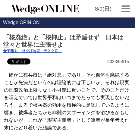
8/9(日)
Wedge OPINION
「核廃絶」と「核抑止」は矛盾せず 日本は
堂々と世界に主張せよ
金子熊夫
（ 外交評論家・元外交官）
2023/08/15
確かに核兵器は「絶対悪」であり、それ自体を廃絶する
ことが先決だというのは理論的には正しいが、それは現実
の国際政治上限りなく不可能に近いことで、そのことだけ
を唱えていては世界平和はいつまでたっても実現しないだ
ろう。まるで核兵器の効用を積極的に是認しているように
響き、被爆者たちから非難の大ブーイングを浴びるかもし
れないが、これが「現実主義者」として筆者が長年考えた
末にたどり着いた結論である。