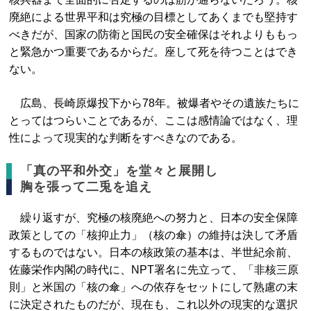
廃絶による世界平和は究極の目標としてあくまでも堅持す
べきだが、国家の防衛と国民の安全確保はそれよりももっ
と緊急かつ重要であるからだ。座して死を待つことはでき
ない。
広島、長崎原爆投下から78年。被爆者やその遺族たちに
とってはつらいことであるが、ここは感情論ではなく、理
性によって現実的な判断をすべきなのである。
「真の平和外交」を堂々と展開し
胸を張って二兎を追え
繰り返すが、究極の核廃絶への努力と、日本の安全保障
政策としての「核抑止力」（核の傘）の維持は決して矛盾
するものではない。日本の核政策の基本は、半世紀余前、
佐藤栄作内閣の時代に、NPT署名に先立って、「非核三原
則」と米国の「核の傘」への依存をセットにして熟慮の末
に決定されたものだが、現在も、これ以外の現実的な選択