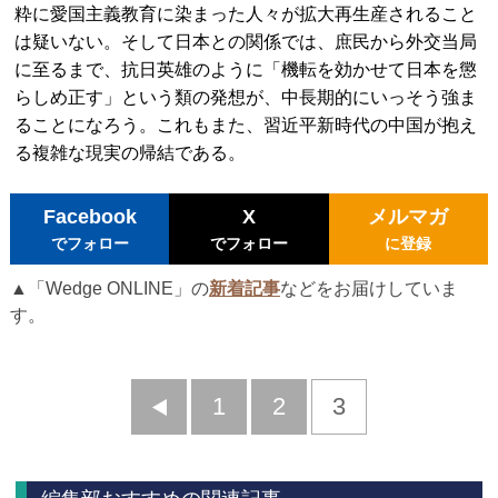
粋に愛国主義教育に染まった人々が拡大再生産されること
は疑いない。そして日本との関係では、庶民から外交当局
に至るまで、抗日英雄のように「機転を効かせて日本を懲
らしめ正す」という類の発想が、中長期的にいっそう強ま
ることになろう。これもまた、習近平新時代の中国が抱え
る複雑な現実の帰結である。
Facebook
X
メルマガ
でフォロー
でフォロー
に登録
▲「Wedge ONLINE」の
新着記事
などをお届けしていま
す。
前
1
2
3
へ