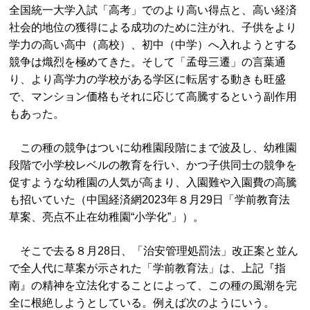
全国統一大学入試「高考」でのより高い得点と、高い経済
社会的地位の獲得による成功のために注がれ、子供をより
学力の高い高中（高校）、初中（中学）へ入れようとする
競争は熾烈を極めてきた。そして「孟母三遷」の言葉通
り、より高学力の学校がある学区に転居する動きも旺盛
で、マンション価格もそれに応じて高騰するという副作用
もあった。
この種の競争はついに幼稚園段階にまで波及し、幼稚園
段階で小学校レベルの教育を行い、かつ子供同士の競争を
促すような幼稚園の人気が高まり、入園難や入園費の高騰
も招いていた（中国経済網2023年８月29日「学前教育法
草案、亮点不止在幼稚園“小学化”」）。
そこで去る８月28日、「治安管理処罰法」改正案と並ん
で全人代に草案が示された「学前教育法」は、上記『指
南』の精神を立法化することによって、この種の風潮を完
全に根絶しようとしている。例えば次のようにいう。