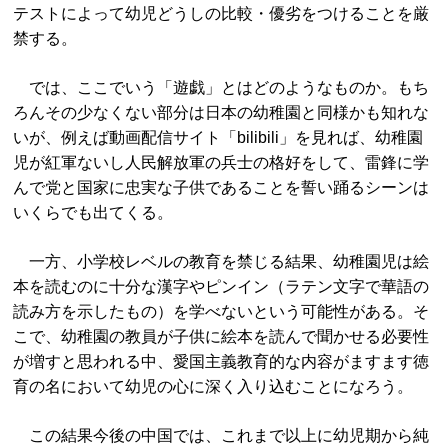
テストによって幼児どうしの比較・優劣をつけることを厳
禁する。
では、ここでいう「遊戯」とはどのようなものか。もち
ろんその少なくない部分は日本の幼稚園と同様かも知れな
いが、例えば動画配信サイト「bilibili」を見れば、幼稚園
児が紅軍ないし人民解放軍の兵士の格好をして、雷鋒に学
んで党と国家に忠実な子供であることを誓い踊るシーンは
いくらでも出てくる。
一方、小学校レベルの教育を禁じる結果、幼稚園児は絵
本を読むのに十分な漢字やピンイン（ラテン文字で華語の
読み方を示したもの）を学べないという可能性がある。そ
こで、幼稚園の教員が子供に絵本を読んで聞かせる必要性
が増すと思われる中、愛国主義教育的な内容がますます徳
育の名において幼児の心に深く入り込むことになろう。
この結果今後の中国では、これまで以上に幼児期から純