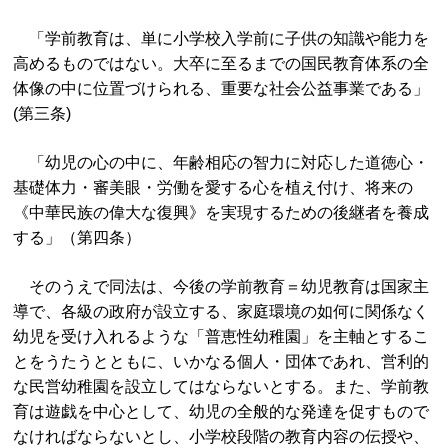
「学前教育は、単に小学校入学前に子供の知識や能力を
高めるものではない。大卒に至るまでの国民教育体系の全
体像の中に位置づけられる、重要な社会公益事業である」
(第三条)
「幼児の心の中に、年齢相応の智力に対応した道徳心・
基礎体力・審美眼・労働を愛する心を植え付け、将来の
《中華民族の偉大な復興》を実現するための後継者を養成
する」（第四条）
そのうえで同法は、今後の学前教育＝幼児教育は国家主
導で、各級の政府が設立する、家庭環境の如何に関係なく
幼児を受け入れるような「普恵性幼稚園」を主軸とするこ
とをうたうとともに、いかなる個人・団体であれ、営利的
な民営幼稚園を設立してはならないとする。また、学前教
育は遊戯を中心として、幼児の全般的な発達を促すもので
なければならないとし、小学校段階の教育内容の伝授や、