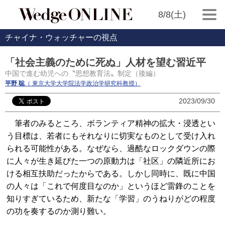
8/8(土)
チャイナ・ウォッチャーの視点
「社会主義のために死ぬ」人材を望む習近平
中国で進む幼児への〝思想教育法〟制定（後編）
平野 聡
（ 東京大学大学院法学政治学研究科教授）
2023/09/30
筆者のみるところ、ボランティア精神の拡大・浸透とい
う目標は、若者にもそれなりに切実なものとして受け入れ
られる可能性がある。なぜなら、過酷なロックダウンの際
に人々が生き延びた一つの原動力は「社区」の隣近所にお
ける相互扶助だったからである。しかし同時に、既に中国
の人々は「これで何度目なのか」というほど雷鋒のことを
知りすぎているため、新たな「学習」のうねりがどの程度
の功を奏するのか測り難い。