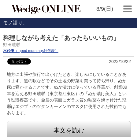
8/9(日)
モノ語り。
料理しながら考えた「あったらいいもの」
野田琺瑯
水代優
（ good mornings社代表）
2023/10/22
地方に出張や旅行で出かけたとき、楽しみにしていることがあ
ります。道の駅などでその土地の野菜を買って持ち帰り、ぬか
床に寝かせることです。ぬか漬けに使っている容器が、創業89
年を迎える野田琺瑯（東京都江東区）の「ぬか漬け美人」とい
う琺瑯容器です。金属の表面にガラス質の釉薬を焼き付けた琺
瑯はエジプトのツタンカーメンのマスクに使用された技術でも
あります。
本文を読む