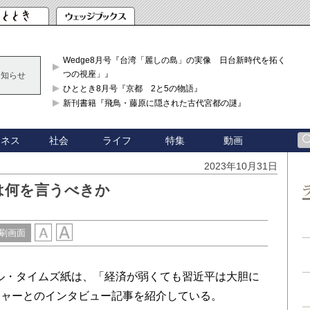
Wedge8月号『台湾「麗しの島」の実像 日台新時代を拓く「3
つの視座」』
お知らせ
ひととき8月号『京都 2と5の物語』
新刊書籍『飛鳥・藤原に隠された古代宮都の謎』
ジネス
社会
ライフ
特集
動画
2023年10月31日
は何を言うべきか
刷画面
ャル・タイムズ紙は、「経済が弱くても習近平は大胆に
ジャーとのインタビュー記事を紹介している。