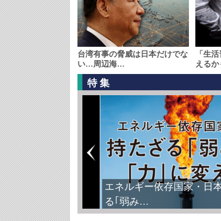
台湾有事の脅威は日本だけでな
「生活
い…周辺海…
えるか
特集
エネルギー依存国家・日
る｢弱み…