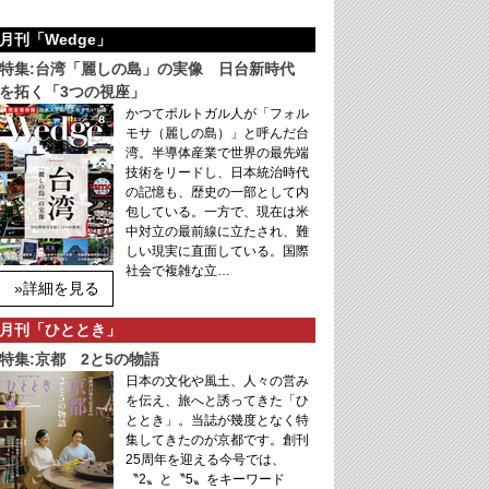
月刊「Wedge」
特集:台湾「麗しの島」の実像 日台新時代
を拓く「3つの視座」
かつてポルトガル人が「フォル
モサ（麗しの島）」と呼んだ台
湾。半導体産業で世界の最先端
技術をリードし、日本統治時代
の記憶も、歴史の一部として内
包している。一方で、現在は米
中対立の最前線に立たされ、難
しい現実に直面している。国際
社会で複雑な立…
»詳細を見る
月刊「ひととき」
特集:京都 2と5の物語
日本の文化や風土、人々の営み
を伝え、旅へと誘ってきた「ひ
ととき」。当誌が幾度となく特
集してきたのが京都です。創刊
25周年を迎える今号では、
〝2〟と〝5〟をキーワード