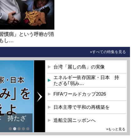
習慣病」という呼称が消
もし…
»すべての特集を見る
台湾「麗しの島」の実像
エネルギー依存国家・日本 持
たざる｢弱み…
FIFAワールドカップ2026
日本主導で平和の再構築を
本 持たざ
造船立国ニッポンへ
»もっと見る