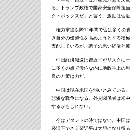
る。トランプ政権で国家安全保障担
ク・ボックスだ」と言う。激動は習
権力掌握以降11年間で習は多くの
き自分の優越性を高めようとする積
支配しているが、調子の悪い経済と
中国経済減速は習近平がリスクに一
に多くの点で優位な内に地政学上の
良の方策は力だ。
中国は現在米国を弱いとみている。
悲惨な戦争になる。外交関係者は米
するかもしれない。
今はデタントの時ではない。中国は
経済下でさえ習近平は大胆になり得