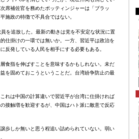
当次席補佐官を務めたポッティンジャーは「ブラッ
近平施政の特徴で不具合ではない。
党員を追放した。最新の動きは党を不安定な状況に置
極的仕掛けの一環では無いか。一方、習近平は政治を
彼に反発している人民を相手にする必要もある。
層食指を伸ばすことを意味するかもしれない。未だ
利益を固めておこうということだ。台湾紛争防止の最
これは中国の計算違いで習近平が台湾に仕掛ければ
中の接触増を歓迎するが、中国はハト派に敵意で反応
譲歩しか無いと思う程追い詰められていない。弱い
る。