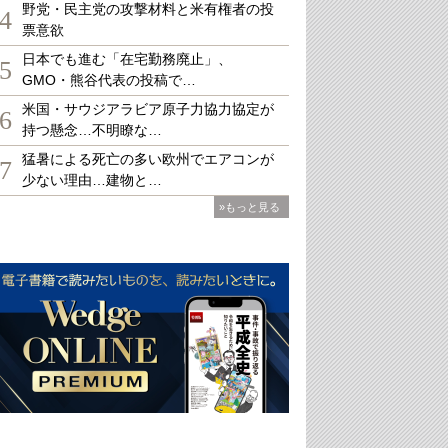
野党・民主党の攻撃材料と米有権者の投
4
票意欲
日本でも進む「在宅勤務廃止」、
5
GMO・熊谷代表の投稿で…
米国・サウジアラビア原子力協力協定が
6
持つ懸念…不明瞭な…
猛暑による死亡の多い欧州でエアコンが
7
少ない理由…建物と…
»もっと見る