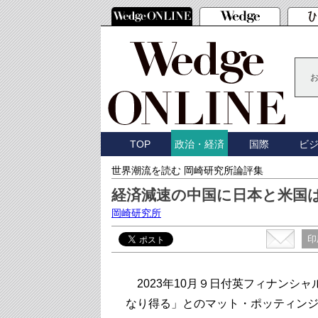
TOP
国際
ビ
政治・経済
世界潮流を読む 岡崎研究所論評集
経済減速の中国に日本と米国
岡崎研究所
印
2023年10月９日付英フィナンシ
なり得る」とのマット・ポッティン