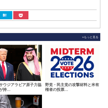
»もっと見る
サウジアラビア原子力協
野党・民主党の攻撃材料と米有
が持…
権者の投票…