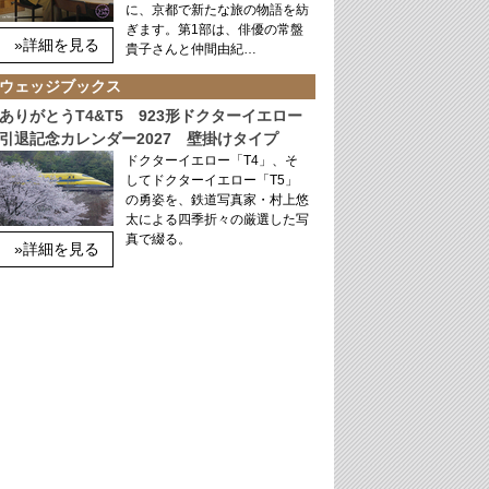
に、京都で新たな旅の物語を紡
ぎます。第1部は、俳優の常盤
»詳細を見る
貴子さんと仲間由紀…
ウェッジブックス
ありがとうT4&T5 923形ドクターイエロー
引退記念カレンダー2027 壁掛けタイプ
ドクターイエロー「T4」、そ
してドクターイエロー「T5」
の勇姿を、鉄道写真家・村上悠
太による四季折々の厳選した写
真で綴る。
»詳細を見る