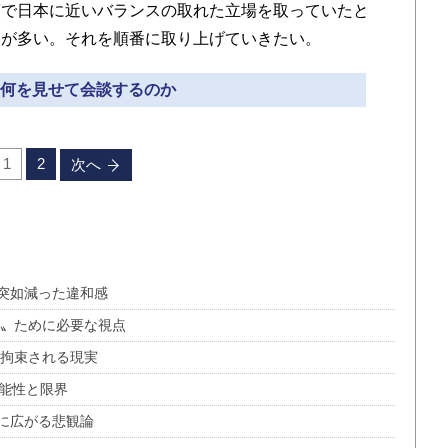
策で日本に近いバランスの取れた立場を取っていたと
点が多い。それを順番に取り上げていきたい。
» 何を見せて会談するのか
1
2
次へ
突如減った違和感
る〟ために必要な視点
も拘束される現実
可能性と限界
に広がる悲観論