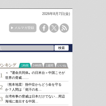
2026年8月7日(金)
メルマガ登録
ランキング
1時間
24時間
1週間
いいね
＜〝運命共同体〟の日米台＞中国こそが
1
世界の脅威....…
〈熊本地震〉熱中症からどう命を守る
2
か？人間は「発汗の名…
台湾有事の脅威は日本だけでない…周辺
3
海域に進出する中国…