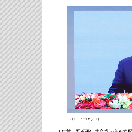
（ロイター/アフロ）
１年前、習近平は共産党大会を支配