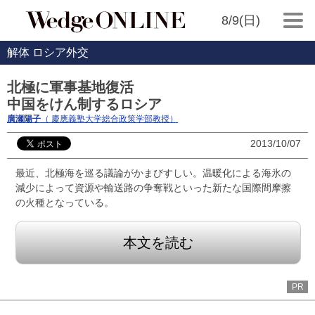
8/9(日)
解体 ロシア外交
北極に軍事基地復活
中国をけん制するロシア
廣瀬陽子
（ 慶應義塾大学総合政策学部教授）
2013/10/07
最近、北極海を巡る議論がかまびすしい。温暖化による海氷の
減少によって資源や輸送路の争奪戦といった新たな国際間摩擦
の火種となっている。
本文を読む
PR