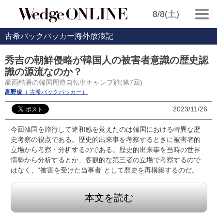
8/8(土)
古希バックパッカー海外放浪記
秀吉の朝鮮侵略が韓国人の被害者意識の歴史認
識の源流なのか？
豪雨酷暑の韓国周遊自転車キャンプ旅(第7回)
高野凌
（ 古希バックパッカー）
2023/11/26
今回韓国を旅行して違和感を覚えたのは韓国における特異な歴
史考察の視点である。歴史的出来事を考察するときに被害者的
立場から考察・分析するのである。歴史的出来事を当時の世界
情勢から分析するとか、客観的な第三者の立場で考察するので
はなく、“被害を受けた当事者”として歴史を再構築するのだ。
本文を読む