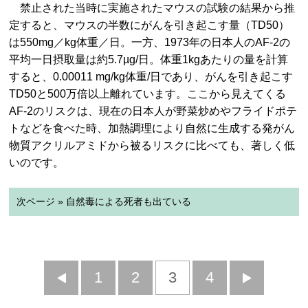
禁止された当時に実施されたマウスの試験の結果から推
定すると、マウスの半数にがんを引き起こす量（TD50）
は550mg／kg体重／日。一方、1973年の日本人のAF-2の
平均一日摂取量は約5.7µg/日。体重1kgあたりの量を計算
すると、0.00011 mg/kg体重/日であり、がんを引き起こす
TD50と500万倍以上離れています。ここから見えてくる
AF-2のリスクは、現在の日本人が野菜炒めやフライドポテ
トなどを食べた時、加熱調理により自然に生成する発がん
物質アクリルアミドから被るリスクに比べても、著しく低
いのです。
次ページ » 自然毒による死者も出ている
前
1
2
3
4
次