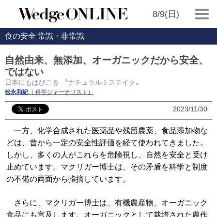
8/9(日)
食の安全 常識・非常識
自然由来、無添加、オーガニックだから安全、
ではない
日本にもはびこる 〝ナチュラルミステイク〟
松永和紀
（ 科学ジャーナリスト）
2023/11/30
一方、化学合成された医薬品や残留農薬、食品添加物な
どは、昔から一定の安全性評価を経て使われてきました。
しかし、多くの人がこれらを危険視し、自然を安全と受け
止めています。マクリガー博士は、その矛盾を科学と制度
の不備の両面から指摘しています。
さらに、マクリガー博士は、有機農産物、オーガニック
食品にも言及します。オーガニックとして栽培された農作