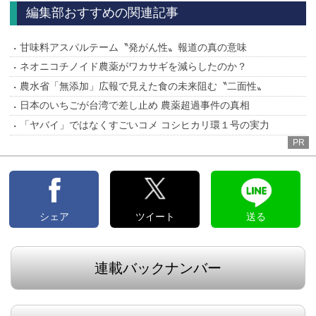
へ
へ
編集部おすすめの関連記事
甘味料アスパルテーム〝発がん性〟報道の真の意味
ネオニコチノイド農薬がワカサギを減らしたのか？
農水省「無添加」広報で見えた食の未来阻む〝二面性〟
日本のいちごが台湾で差し止め 農薬超過事件の真相
「ヤバイ」ではなくすごいコメ コシヒカリ環１号の実力
PR
シェア
ツイート
送る
連載バックナンバー