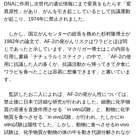
DNAに作用し次世代の遺伝情報にまで変異をもたらす「変
異原性」があり、がんを引き起こしているとして抗議運動
が起こり、1974年に禁止されました。
しかし、国立がんセンターの総長を務めた杉村隆博士が
1982年の論文で、AF-2の発がんリスクはワラビとほぼ同
じであったと示しています。マクリガー博士はこの内容を
引用し書籍「ナチュラルミステイク」の中で、「AF-2の使
用に抗議した人の多くが、抗議活動から帰ってきて夕食に
ワラビを食べたことは容易に想像できます」と書いていま
す。
監訳したお二人によれば、AF-2の発がん性については、
禁止後に日本で詳細な研究が行われました。細胞に化学物
質の溶液を直接作用させる「in vitro試験」と、動物に化学
物質を食べさせる「in vivo試験」が行われ、たしかにin
vitro試験は陽性でした。しかし、動物に食べさせるin vivo
試験は、化学物質が動物の体の中を動き代謝分解されなが