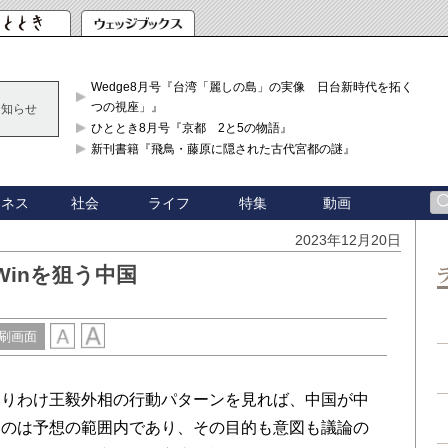
Wedge8月号『台湾「麗しの島」の実像 日台新時代を拓く「3
つの視座」』
お知らせ
ひととき8月号『京都 2と5の物語』
新刊書籍『飛鳥・藤原に隠された古代宮都の謎』
ジネス
社会
ライフ
特集
動画
2023年12月20日
Winを狙う中国
刷画面
りわけ王毅外相の行動パターンを見れば、中国が中
るのは予想の範囲内であり、その目的も意図も議論の