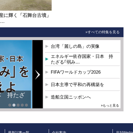
産に輝く「石舞台古墳」
0…
»すべての特集を見る
台湾「麗しの島」の実像
エネルギー依存国家・日本 持
たざる｢弱み…
FIFAワールドカップ2026
日本主導で平和の再構築を
本 持たざ
造船立国ニッポンへ
»もっと見る
最新記事一覧
会社案内
月刊Wedg