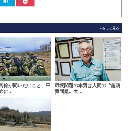
»もっと見る
官僚が問いたいこと、平
環境問題の本質は人間の〝超消
めに…
費問題〟大…