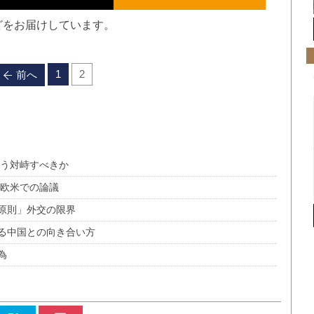
どをお届けしています。
1
2
前へ
どう対峙すべきか
る欧米での論議
原則」外交の限界
る中国との向き合い方
為