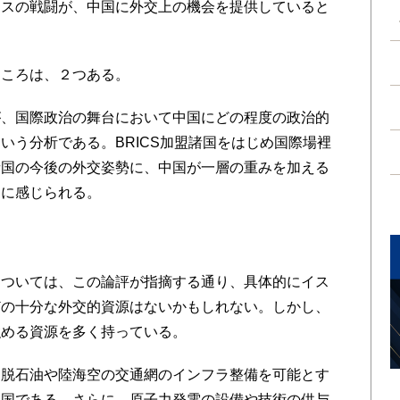
マスの戦闘が、中国に外交上の機会を提供していると
ころは、２つある。
、国際政治の舞台において中国にどの程度の政治的
いう分析である。BRICS加盟諸国をはじめ国際場裡
諸国の今後の外交姿勢に、中国が一層の重みを加える
うに感じられる。
ついては、この論評が指摘する通り、具体的にイス
どの十分な外交的資源はないかもしれない。しかし、
強める資源を多く持っている。
脱石油や陸海空の交通網のインフラ整備を可能とす
る国である。さらに、原子力発電の設備や技術の供与