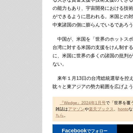
の能力もあり、宇宙開発における技
ができるように思われる。米国との
中東諸国の側に膨らんでいるであろ
中国が、米国を「世界のホットスポ
台湾に対する米国の支援をけん制す
に、米国に世界の多くの諸国の批判
ない。
来年１月13日の台湾総統選挙を控
眈々と東アジアの勢力範囲を広げよ
『Wedge』2024年1月号
で「世界を覆
雑誌は
アマゾン
や
楽天ブックス
、
honto
な
ちら
。
Facebook
でフォロー