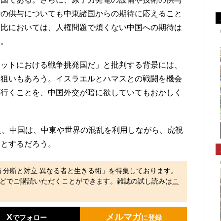
術の供与についても中東諸国からの期待に応えること
対比においては、人権問題で煩くない中国への期待は
う。
ットにおける戦争挑発国だ」と批判する背景には、
る狙いもあろう。イスラエルとハマスとの戦闘を機会
が行くことを、中国外交が暗に欲していてもおかしく
え、中国は、中東や世界の混乱を利用しながら、虎視
うとするだろう。
う分断と対立 異なる者と生きる術」を特集しております。
どでご購読いただくことができます。雑誌の試し読みは
こ
X
メルマガ
でフォロー
に登録