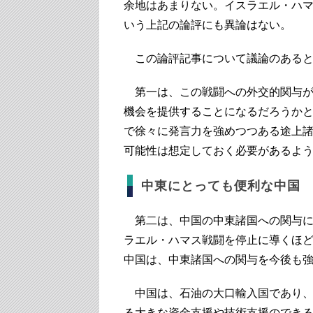
余地はあまりない。イスラエル・ハ
いう上記の論評にも異論はない。
この論評記事について議論のあると
第一は、この戦闘への外交的関与が
機会を提供することになるだろうかと
で徐々に発言力を強めつつある途上
可能性は想定しておく必要があるよ
中東にとっても便利な中国
第二は、中国の中東諸国への関与に
ラエル・ハマス戦闘を停止に導くほ
中国は、中東諸国への関与を今後も
中国は、石油の大口輸入国であり、
る大きな資金支援や技術支援のでき