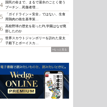
国民の命まで、まるで湯水のごとく使う
4
プーチン…死傷者増…
「ガイドライン＝安全」ではない、生食
5
用鶏肉の衛生基準策…
高校野球の歴史を彩ったPL学園はなぜ廃
6
部したのか
世界スカウトジャンボリーを訪れた皇太
7
子殿下とボーイスカ…
»もっと見る