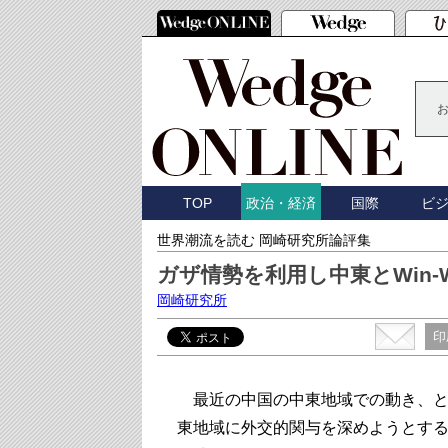
TOP
国際
ビ
政治・経済
世界潮流を読む 岡崎研究所論評集
ガザ情勢を利用し中東とWin-
岡崎研究所
印
最近の中国の中東地域での動き、と
東地域に外交的関与を深めようとす