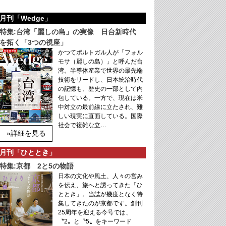
月刊「Wedge」
特集:台湾「麗しの島」の実像 日台新時代
を拓く「3つの視座」
かつてポルトガル人が「フォル
モサ（麗しの島）」と呼んだ台
湾。半導体産業で世界の最先端
技術をリードし、日本統治時代
の記憶も、歴史の一部として内
包している。一方で、現在は米
中対立の最前線に立たされ、難
しい現実に直面している。国際
社会で複雑な立…
»詳細を見る
月刊「ひととき」
特集:京都 2と5の物語
日本の文化や風土、人々の営み
を伝え、旅へと誘ってきた「ひ
ととき」。当誌が幾度となく特
集してきたのが京都です。創刊
25周年を迎える今号では、
〝2〟と〝5〟をキーワード