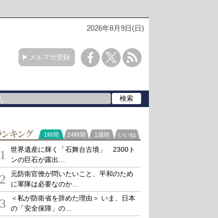
2026年8月9日(日)
メルマガ登録
ランキング
1時間
24時間
1週間
いいね
世界遺産に輝く「石舞台古墳」 2300ト
1
ンの巨石が露出…
元防衛官僚が問いたいこと、平和のため
2
に軍隊は必要なのか…
＜私が防衛省を辞めた理由＞ いま、日本
3
の「安全保障」の…