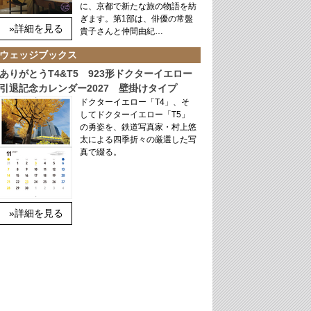
に、京都で新たな旅の物語を紡
ぎます。第1部は、俳優の常盤
»詳細を見る
貴子さんと仲間由紀…
ウェッジブックス
ありがとうT4&T5 923形ドクターイエロー
引退記念カレンダー2027 壁掛けタイプ
ドクターイエロー「T4」、そ
してドクターイエロー「T5」
の勇姿を、鉄道写真家・村上悠
太による四季折々の厳選した写
真で綴る。
»詳細を見る