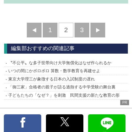
前
1
2
3
次
へ
へ
編集部おすすめの関連記事
〝不公平〟な多子世帯向け大学無償化はなぜ作られるか
いつの間にかボロボロ 算数・数学教育を再建せよ
東京大学理三が象徴する日本の入試制度の遅れ
「御三家」合格者の親子が語る過熱する中学受験の舞台裏
子どもたちの「なぜ？」を刺激 民間支援の新たな教育の形
PR