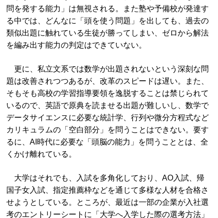
問を発する能力」は無視される。また塾や予備校が発達す
る中では、どんなに「頭を使う問題」を出しても、過去の
類似出題に触れている生徒が勝ってしまい、ゼロから解法
を編み出す能力の判定はできていない。
更に、私立文系では数学が出題されないという深刻な問
題は改善されつつあるが、改革のスピードは遅い。また、
そもそも高校の学習指導要領を逸脱することは禁じられて
いるので、英語で原典を読ませる出題が難しいし、数学で
データサイエンスに必要な統計学、行列や微分方程式など
カリキュラムの「空白部分」を問うことはできない。要す
るに、AI時代に必要な「頭脳の能力」を問うこととは、全
くかけ離れている。
大学はそれでも、入試を多角化しており、AO入試、帰
国子女入試、指定推薦枠などを通じて多様な人材を合格さ
せようとしている。ところが、最近は一部の企業が入社選
考のエントリーシートに「大学へ入学した際の選考方法」