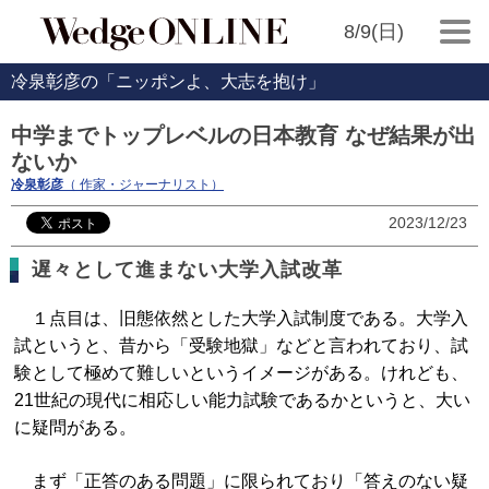
8/9(日)
冷泉彰彦の「ニッポンよ、大志を抱け」
中学までトップレベルの日本教育 なぜ結果が出
ないか
冷泉彰彦
（ 作家・ジャーナリスト）
2023/12/23
遅々として進まない大学入試改革
１点目は、旧態依然とした大学入試制度である。大学入
試というと、昔から「受験地獄」などと言われており、試
験として極めて難しいというイメージがある。けれども、
21世紀の現代に相応しい能力試験であるかというと、大い
に疑問がある。
まず「正答のある問題」に限られており「答えのない疑