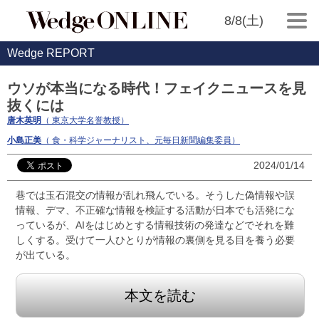
8/8(土)
Wedge REPORT
ウソが本当になる時代！フェイクニュースを見
抜くには
唐木英明
（ 東京大学名誉教授）
小島正美
（ 食・科学ジャーナリスト、元毎日新聞編集委員）
2024/01/14
巷では玉石混交の情報が乱れ飛んでいる。そうした偽情報や誤
情報、デマ、不正確な情報を検証する活動が日本でも活発にな
っているが、AIをはじめとする情報技術の発達などでそれを難
しくする。受けて一人ひとりが情報の裏側を見る目を養う必要
が出ている。
本文を読む