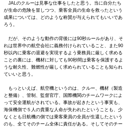
JALのクルーは見事な仕事をしたと思う。当に自分たち
が生命の危険を冒しつつ、乗客全員の生命を救ったという
成果については、どのような称賛が与えられてもいいであ
ろう。
だが、そのような動作の背後には90秒ルールがあり、そ
れは世界中の航空会社に義務付けられていること、また90
秒以内に乗客の退避を実現するよう乗務員に厳しく求める
ことの裏には、機材に対しても90秒間は乗客を保護するよ
うな耐久性、難燃性が厳しく求められていることも知られ
ていいと思う。
もっといえば、航空機というのは、クルー、機材（製造
と整備）、管制、監督官庁、国際機関のチームワークによ
って安全運航がされている。事故が起きたという事実も、
海保機側で５人の貴重な人命が失われたということも、少
なくとも日航機の側では乗客乗員の全員が生還したという
のも、全てそのチーム全体に責任がある。そしてそのチー