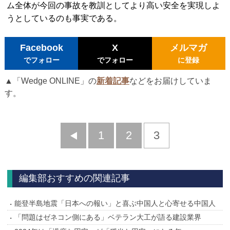
ム全体が今回の事故を教訓としてより高い安全を実現しよ
うとしているのも事実である。
Facebook
X
メルマガ
でフォロー
でフォロー
に登録
▲「Wedge ONLINE」の
新着記事
などをお届けしていま
す。
前
1
2
3
へ
編集部おすすめの関連記事
能登半島地震「日本への報い」と喜ぶ中国人と心寄せる中国人
「問題はゼネコン側にある」ベテラン大工が語る建設業界