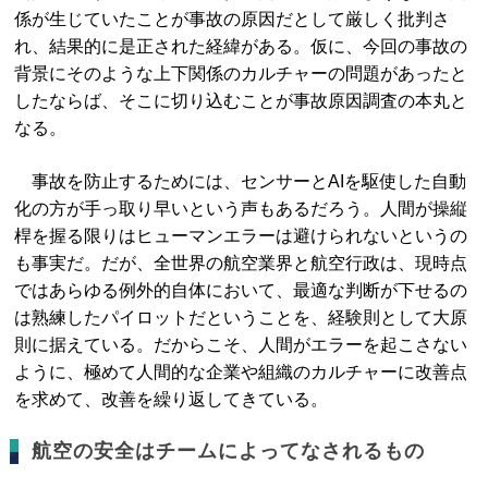
係が生じていたことが事故の原因だとして厳しく批判さ
れ、結果的に是正された経緯がある。仮に、今回の事故の
背景にそのような上下関係のカルチャーの問題があったと
したならば、そこに切り込むことが事故原因調査の本丸と
なる。
事故を防止するためには、センサーとAIを駆使した自動
化の方が手っ取り早いという声もあるだろう。人間が操縦
桿を握る限りはヒューマンエラーは避けられないというの
も事実だ。だが、全世界の航空業界と航空行政は、現時点
ではあらゆる例外的自体において、最適な判断が下せるの
は熟練したパイロットだということを、経験則として大原
則に据えている。だからこそ、人間がエラーを起こさない
ように、極めて人間的な企業や組織のカルチャーに改善点
を求めて、改善を繰り返してきている。
航空の安全はチームによってなされるもの