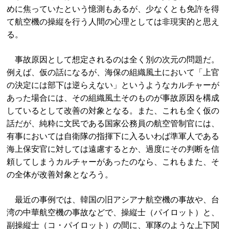
めに焦っていたという憶測もあるが、少なくとも免許を得
て航空機の操縦を行う人間の心理としては非現実的と思え
る。
事故原因として想定されるのは全く別の次元の問題だ。
例えば、仮の話になるが、海保の組織風土において「上官
の決定には部下は逆らえない」というようなカルチャーが
あった場合には、その組織風土そのものが事故原因を構成
しているとして改善の対象となる。また、これも全く仮の
話だが、純粋に文民である国家公務員の航空管制官には、
有事においては自衛隊の指揮下に入るいわば準軍人である
海上保安官に対しては遠慮するとか、過度にその判断を信
頼してしまうカルチャーがあったのなら、これもまた、そ
の全体が改善対象となろう。
最近の事例では、韓国の旧アシアナ航空機の事故や、台
湾の中華航空機の事故などで、操縦士（パイロット）と、
副操縦士（コ・パイロット）の間に、軍隊のような上下関