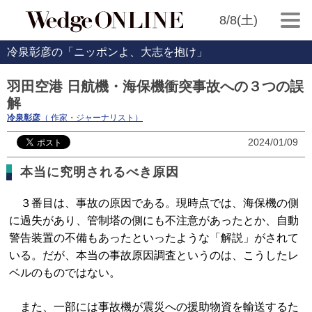
8/8(土)
冷泉彰彦の「ニッポンよ、大志を抱け」
羽田空港 日航機・海保機衝突事故への３つの誤
解
冷泉彰彦
（ 作家・ジャーナリスト）
2024/01/09
本当に究明されるべき原因
３番目は、事故の原因である。現時点では、海保機の側
に過失があり、管制塔の側にも不注意があったとか、自動
警告装置の不備もあったといったような「解説」がされて
いる。だが、本当の事故原因調査というのは、こうしたレ
ベルのものではない。
また、一部には事故機が震災への援助物資を輸送するた