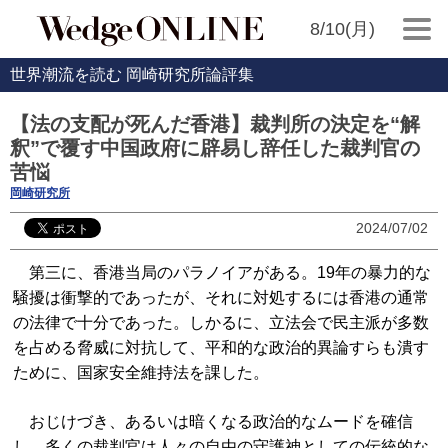
8/10(月)
世界潮流を読む 岡崎研究所論評集
【法の支配が死んだ香港】裁判所の決定を“解
釈”で覆す中国政府に辟易し辞任した裁判官の
苦悩
岡崎研究所
2024/07/02
第三に、香港当局のパラノイアがある。19年の暴力的な
騒擾は衝撃的であったが、それに対処するには香港の通常
の法律で十分であった。しかるに、立法会で民主派が多数
を占める脅威に対抗して、平和的な政治的異論すらも潰す
ために、国家安全維持法を課した。
おじけづき、あるいは暗くなる政治的なムードを確信
し、多くの裁判官は人々の自由の守護神としての伝統的な