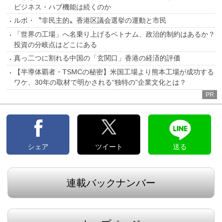
ビジネス・ハブ機能は続くのか
ルポ・〝非民主的〟香港区議会選挙の運動と市民
「世界の工場」へ名乗り上げるベトナム、政治的制約はあるか？
投資の分岐点はどこにある
真っ二つに割れる中国の「玄関口」香港の経済的評価
【半導体覇者・TSMCの秘密】米国工場より熊本工場が成功する
ワケ、30年の取材で明かされる“独特の”企業文化とは？
PR
シェア
ツイート
送る
連載バックナンバー