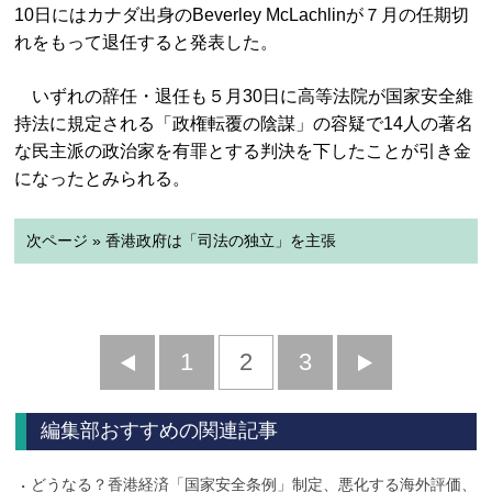
10日にはカナダ出身のBeverley McLachlinが７月の任期切
れをもって退任すると発表した。
いずれの辞任・退任も５月30日に高等法院が国家安全維
持法に規定される「政権転覆の陰謀」の容疑で14人の著名
な民主派の政治家を有罪とする判決を下したことが引き金
になったとみられる。
次ページ » 香港政府は「司法の独立」を主張
前
1
2
3
次
へ
へ
編集部おすすめの関連記事
どうなる？香港経済「国家安全条例」制定、悪化する海外評価、