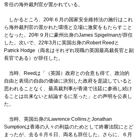
常任の海外裁判官が置かれている。
しかるところ、20年６月の国家安全維持法の施行はこれ
ら海外裁判官の置かれた環境と立場に激変をもたらすこと
となった。20年９月に豪州出身のJames Spigelmanが辞任
した。次いで、22年3月に英国出身のRobert Reedと
Patrick Hodge（両名はそれぞれ現職の英国最高裁長官と副
長官である）が辞任した。
当時、Reedは「（英国）政府との合意も得て、政治的
自由と表現の自由の価値に決別した政府を是認していると
思われることなく、最高裁判事が香港で法廷に参画し続け
ることは出来ないと結論するに至った」との声明を公表し
た。
当時、英国出身のLawrence CollinsとJonathan
Sumptionは香港の人々の利益のためとして終審法院にとど
まったが、去る６月６日、両名も辞任した。さらに、６月