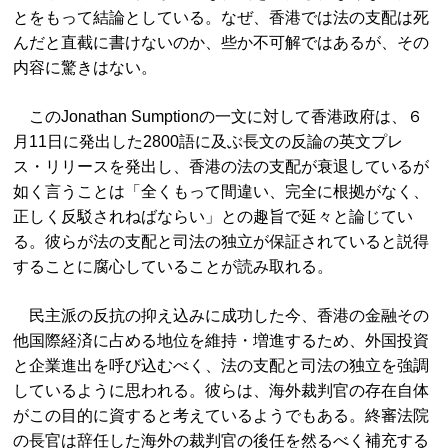
とをもって結論としている。なぜ、香港では法の支配は死
んだと直截に書けないのか、些か不可解ではあるが、その
内容に驚きはない。
このJonathan Sumptionの一文に対して香港政府は、６
月11日に発出した2800語に及ぶ長文の反論の英文プレ
ス・リリースを発出し、香港の法の支配が衰退しているが
如く言うことは「全くもって間違い、完全に根拠がなく、
正しく反駁されねばならい」との趣旨で延々と論じてい
る。彼らが法の支配と司法の独立が保証されていると説得
することに腐心していることが読み取れる。
民主派の反抗の抑え込みに成功した今、香港の金融その
他国際経済に占める地位を維持・増進するため、外国投資
と企業進出を呼び込むべく、法の支配と司法の独立を強調
しているように思われる。彼らは、海外裁判官の存在自体
がこの目的に資すると考えているようでもある。終審法院
の長官は辞任した海外の裁判官の後任を然るべく補充する