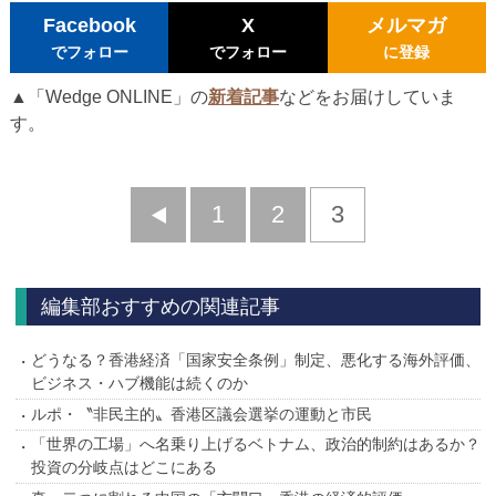
Facebook
X
メルマガ
でフォロー
でフォロー
に登録
▲「Wedge ONLINE」の
新着記事
などをお届けしていま
す。
前
1
2
3
へ
編集部おすすめの関連記事
どうなる？香港経済「国家安全条例」制定、悪化する海外評価、
ビジネス・ハブ機能は続くのか
ルポ・〝非民主的〟香港区議会選挙の運動と市民
「世界の工場」へ名乗り上げるベトナム、政治的制約はあるか？
投資の分岐点はどこにある