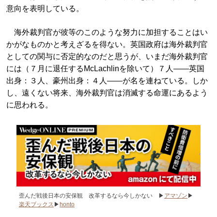
意向を表明している。
海外裁判官が彼等のこのような努力に加担することはい
かがなものかと考えざるを得ない。英国政府は海外裁判官
としての関与に否定的なのだと思うが、いまだ海外裁判官
には（７月に退任するMcLachlinを除いて）７人――英国
出身：３人、豪州出身：４人――が名を連ねている。しか
し、遠くない将来、海外裁判官は消滅する命運にあるよう
に思われる。
歪んだ戦後日本の安保観 改革するなら今しかない ▶
アマゾン
▶
楽天ブックス
▶
honto