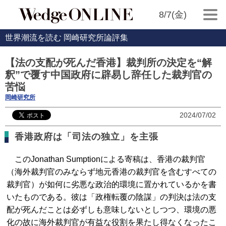
8/7(金)
世界潮流を読む 岡崎研究所論評集
【法の支配が死んだ香港】裁判所の決定を“解
釈”で覆す中国政府に辟易し辞任した裁判官の
苦悩
岡崎研究所
2024/07/02
香港政府は「司法の独立」を主張
このJonathan Sumptionによる寄稿は、香港の裁判官
（海外裁判官のみならず地元香港の裁判官を含むすべての
裁判官）が如何に劣悪な政治的環境に置かれているかを書
いたものである。彼は「政権転覆の陰謀」の判決は法の支
配が死んだことは必ずしも意味しないとしつつ、環境の悪
化の故に海外裁判官が有益な役割を果たし得なくなったこ