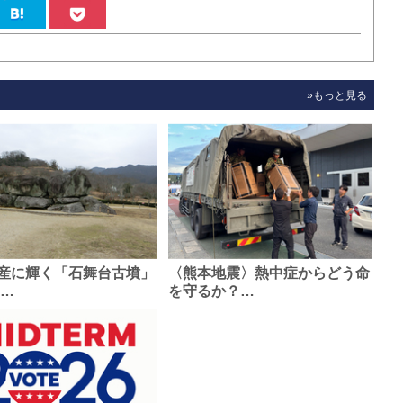
»もっと見る
産に輝く「石舞台古墳」
〈熊本地震〉熱中症からどう命
0…
を守るか？…