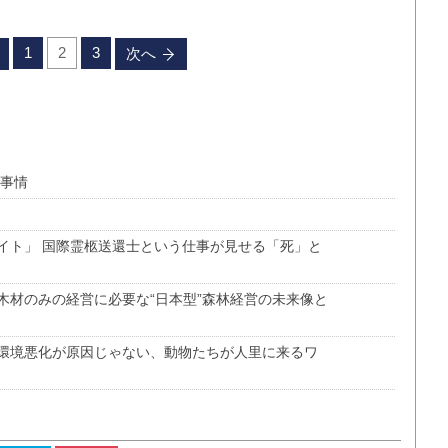
1
2
3
次へ
儀事情
イト」 国際霊柩送還士という仕事が見せる「死」と
木材のみの経営に必要な“日本型”森林経営の未来像と
環境悪化が原因じゃない、動物たちが人里に来るワ