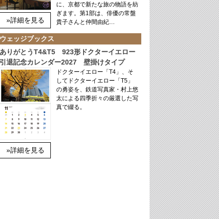
に、京都で新たな旅の物語を紡
ぎます。第1部は、俳優の常盤
»詳細を見る
貴子さんと仲間由紀…
ウェッジブックス
ありがとうT4&T5 923形ドクターイエロー
引退記念カレンダー2027 壁掛けタイプ
ドクターイエロー「T4」、そ
してドクターイエロー「T5」
の勇姿を、鉄道写真家・村上悠
太による四季折々の厳選した写
真で綴る。
»詳細を見る