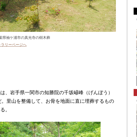
葉県袖ケ浦市の真光寺の樹木葬
ャラリーページへ
は、岩手県一関市の知勝院の千坂嵃峰（げんぼう）
とだ。里山を整備して、お骨を地面に直に埋葬するもの
える。