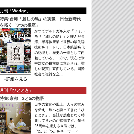
月刊「Wedge」
特集:台湾「麗しの島」の実像 日台新時代
を拓く「3つの視座」
かつてポルトガル人が「フォル
モサ（麗しの島）」と呼んだ台
湾。半導体産業で世界の最先端
技術をリードし、日本統治時代
の記憶も、歴史の一部として内
包している。一方で、現在は米
中対立の最前線に立たされ、難
しい現実に直面している。国際
社会で複雑な立…
»詳細を見る
月刊「ひととき」
特集:京都 2と5の物語
日本の文化や風土、人々の営み
を伝え、旅へと誘ってきた「ひ
ととき」。当誌が幾度となく特
集してきたのが京都です。創刊
25周年を迎える今号では、
〝2〟と〝5〟をキーワード