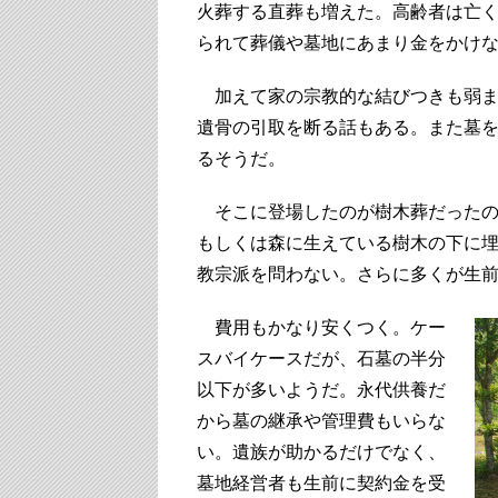
火葬する直葬も増えた。高齢者は亡
られて葬儀や墓地にあまり金をかけ
加えて家の宗教的な結びつきも弱ま
遺骨の引取を断る話もある。また墓
るそうだ。
そこに登場したのが樹木葬だったの
もしくは森に生えている樹木の下に
教宗派を問わない。さらに多くが生
費用もかなり安くつく。ケー
スバイケースだが、石墓の半分
以下が多いようだ。永代供養だ
から墓の継承や管理費もいらな
い。遺族が助かるだけでなく、
墓地経営者も生前に契約金を受