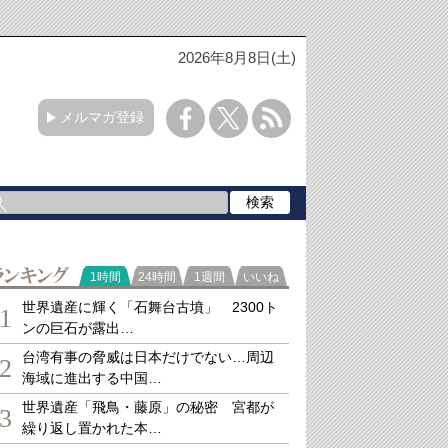
2026年8月8日(土)
メルマガ登録
ランキング
1時間
24時間
1週間
いいね
世界遺産に輝く「石舞台古墳」 2300ト
1
ンの巨石が露出…
台湾有事の脅威は日本だけでない…周辺
2
海域に進出する中国…
世界遺産「飛鳥・藤原」の秘密 宮都が
3
繰り返し置かれた本…