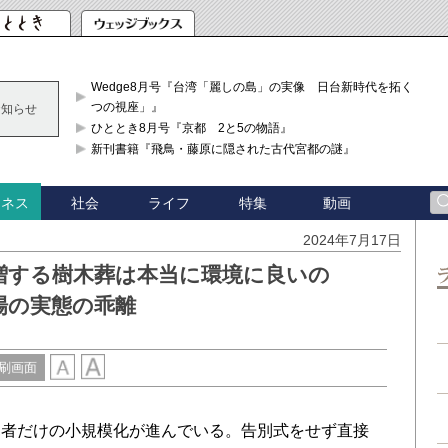
Wedge8月号『台湾「麗しの島」の実像 日台新時代を拓く「3
つの視座」』
お知らせ
ひととき8月号『京都 2と5の物語』
新刊書籍『飛鳥・藤原に隠された古代宮都の謎』
社会
ライフ
特集
動画
ジネス
2024年7月17日
増する樹木葬は本当に環境に良いの
場の実態の乖離
刷画面
者だけの小規模化が進んでいる。告別式をせず直接