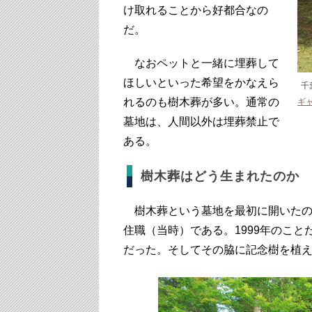
け取れることから好都合なの
だ。
なおペットと一緒に埋葬して
ほしいといった希望をかなえら
千
れるのも樹木葬が多い。通常の
ギ
墓地は、人間以外は埋葬禁止で
ある。
樹木葬はどう生まれたのか
樹木葬という墓地を最初に開いたの
住職（当時）である。1999年のこ
だった。そしてその脇に記念樹を植