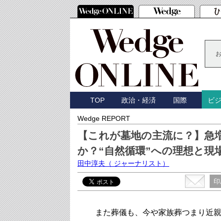
TOP
政治・経済
国際
ビ
Wedge REPORT
【これが墓地の主流に？】急
か？“自然循環”への理想と現
田中淳夫
（ ジャーナリスト）
印
また葬儀も、今や家族葬つまり近親