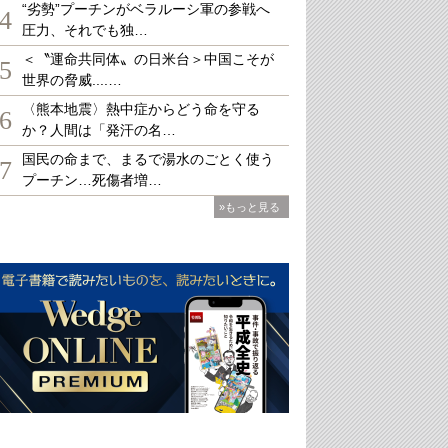
“劣勢”プーチンがベラルーシ軍の参戦へ
4
圧力、それでも独…
＜〝運命共同体〟の日米台＞中国こそが
5
世界の脅威....…
〈熊本地震〉熱中症からどう命を守る
6
か？人間は「発汗の名…
国民の命まで、まるで湯水のごとく使う
7
プーチン…死傷者増…
»もっと見る