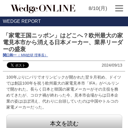
8/10(月)
WEDGE REPORT
「家電王国ニッポン」はどこへ？欧州最大の家
電見本市から消える日本メーカー、業界リーダ
ーの盛衰
関口和一
（ MM総研 理事長）
2024/09/13
100年ぶりにパリでオリンピックが開かれた翌９月初め、ドイツ
では創設100年を祝う欧州最大の家電見本市「IFA」がベルリン
で開かれた。長らく日本と韓国の家電メーカーがその主役を務
めてきたが、コロナ禍が終わった今、見本市会場からは日本企
業の姿はほぼ消え、代わりに台頭していたのは中国やトルコの
家電メーカーだった。
本文を読む