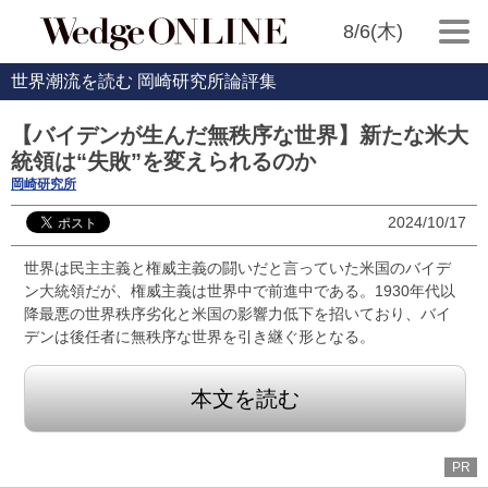
8/6(木)
世界潮流を読む 岡崎研究所論評集
【バイデンが生んだ無秩序な世界】新たな米大
統領は“失敗”を変えられるのか
岡崎研究所
2024/10/17
世界は民主主義と権威主義の闘いだと言っていた米国のバイデ
ン大統領だが、権威主義は世界中で前進中である。1930年代以
降最悪の世界秩序劣化と米国の影響力低下を招いており、バイ
デンは後任者に無秩序な世界を引き継ぐ形となる。
本文を読む
PR